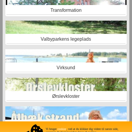
Transformation
Valbyparkens legeplads
Virksund
Ørslevkloster
Ålbæk -Limfjordscamping
Vi bruger
cookies
, ved at du klikker dig videre til næste side,