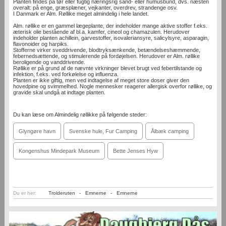
Planten findes på tør eller fugtig næringsrig sand- eller humusbund, dvs. næsten
overalt: på enge, græsplæner, vejkanter, overdrev, strandenge osv.
I Danmark er Alm. Røllike meget almindelig i hele landet.
Alm. røllike er en gammel lægeplante, der indeholder mange aktive stoffer f.eks.
æterisk olie bestående af bl.a. kamfer, cineol og chamazulen. Herudover
indeholder planten achillein, garvestoffer, isovaleriansyre, salicylsyre, asparagin,
flavonoider og harpiks.
Stofferne virker sveddrivende, blodtryksænkende, betændelseshæmmende,
febernedsættende, og stimulerende på fordøjelsen. Herudover er Alm. røllike
beroligende og vanddrivende.
Røllike er på grund af de nævnte virkninger blevet brugt ved febertilstande og
infektion, f.eks. ved forkølelse og influenza.
Planten er ikke giftig, men ved indtagelse af meget store doser giver den
hovedpine og svimmelhed. Nogle mennesker reagerer allergisk overfor røllike, og
gravide skal undgå at indtage planten.
Du kan læse om Almindelig røllikke på følgende steder:
Glyngøre havn
Svenske hule, Fur Camping
Ålbæk camping
Kongenshus Mindepark Museum
Bette Jenses Hyw
Du er her:
Trolderuten
-
Emnerne
-
Emnerne