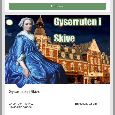
Læs mere
Gyserruten i Skive
Gyserruten i Skive. En gyselig tur om
uhyggelige hændel...