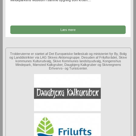
Mindeparkens Museum i samme bygning som kroen....
Læs mere
Trolderuterne er støttet af Det Europæiske fælleskab og ministeriet for By, Bolig
og Landdistrikter via LAG Skives Aktionsgruppe. Desuden af Friluftsrådet, Skive
kommunes Kulturudvalg, Skive Kommunes landsbyudvalg, Kongenshus
Mindepark, Mønsted Kalkgruber, Daugbjerg Kalkgruber og Skiveegnens
Erhvervs- og Turistcenter.