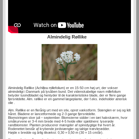
Almindelig Røllike
Almindelig Røllike (Achillea millefolium) er en 15-50 cm høj urt, der vokser
almindeligt i Danmark på lysåben bund. Det videnskabelige navn millefolium
betyder tusindbladet og hentyder til de karakteristiske blade, der er flere gange
fjersnitdelte. Alm. røllike er en gammel lægeplante, der f.eks. indeholder æterisk
olie .
Alm. Røllike er en flerårig urt med en stiv, opret vækstform. Stænglen er sej og lidt
håret. Bladene er lancetformede og 2-3 gange fjersnitdelte.
Blomstringen sker juli – september. Blomsterne sidder i en tæt halvskærm, hvor
småkurvene er 3-4 mm brede med 4-5 hvide eller sjældnere: lyserøde
randblomster. Planten producerer mængder af spiredygtige frø hvert år.
Rodenettet består af krybende jordstængler og talrige trævlerødder.
Højde x bredde og årlig tilvækst: 0,30 × 0,50 m (30 × 15 cm/år).