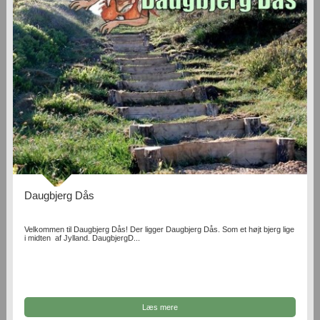
Daugbjerg Dås
Velkommen til Daugbjerg Dås! Der ligger Daugbjerg Dås. Som et højt bjerg lige
i midten af Jylland. DaugbjergD...
Læs mere