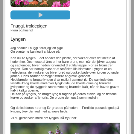
Fnuggi, troldepigen
Flora og husflid
Lyngen
Jeg hedder Fnuggi, fordi jeg’ en pige
Og planterne kan jeg li at kigge på.
Kan du se lyngen, - det hedder den plante, der vokser over det meste af
heden her. Det meste af året er her bare brunt, men når det bliver august
og september, bliver heden forvandlet til et lilla tæppe. For så blomstrer
lyngen. Den har nemlig masser af småbitte lilla blomster. Lyngen er en
hedeplante, den vokser og bliver bred og busket både over jorden og under
jorden. Dens rødder er meget svære at grave igennem. –
Hedebønderne brugte lyngen til alt muligt i gammel tid. De samlede den,
tændte ild og lavede mad over lyngkviste, de lavede ovne og brændte
jydepotter og de byggede store ovne og brændte kalk, når de havde gravet
kalk i kalkgruberne.
De sov på lyngris, de brugte lyng til tagene på deres stalde, og de flettede
kurve og æsker af lyngris. De brugte den også som medicin.
Og de lod deres køer og får græsse på heden. – Fordi de passede godt på
lyngen, blev der ved med at være hede.
Vil du gerne vide mere om lyngen, så tryk her: