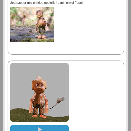
Jeg napper mig en klog opskrift fra min onkel Fusel: