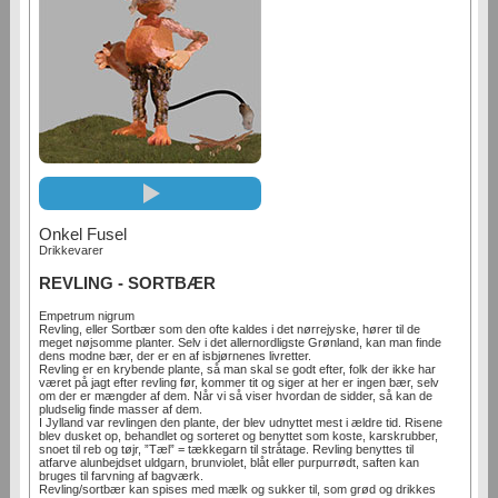
Onkel Fusel
Drikkevarer
REVLING - SORTBÆR
Empetrum nigrum
Revling, eller Sortbær som den ofte kaldes i det nørrejyske, hører til de
meget nøjsomme planter. Selv i det allernordligste Grønland, kan man finde
dens modne bær, der er en af isbjørnenes livretter.
Revling er en krybende plante, så man skal se godt efter, folk der ikke har
været på jagt efter revling før, kommer tit og siger at her er ingen bær, selv
om der er mængder af dem. Når vi så viser hvordan de sidder, så kan de
pludselig finde masser af dem.
I Jylland var revlingen den plante, der blev udnyttet mest i ældre tid. Risene
blev dusket op, behandlet og sorteret og benyttet som koste, karskrubber,
snoet til reb og tøjr, ”Tæl” = tækkegarn til stråtage. Revling benyttes til
atfarve alunbejdset uldgarn, brunviolet, blåt eller purpurrødt, saften kan
bruges til farvning af bagværk.
Revling/sortbær kan spises med mælk og sukker til, som grød og drikkes