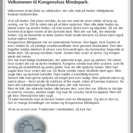
Velkommen til Kongenshus Mindepark.
Velkommen til det flotte ny udkikstårn, der står midt på heden i Midtjyllands
fredede hedeområde.
Vi er på heden. Det store område, du ser her med de store vidder af lyng og
revling, var for 100 år siden tæt på at blive opdyrket. Man ville pløje heden op,
plante træer og ændre heden, så man kunne dyrke korn og afgrøder. Så var det
kommet til at ligne resten af det dyrkede land. Men der var folk, der elskede
heden. Og de bestemte at dette stykke hede skulle bevares så deres børn også
kunne opleve heden.
Kongenshus Mindepark har en spændende historie. Den ligger, hvor kanten af
isen i istiden lå, så vældige smeltevandfloder skar gennem landskabet. Den blev
bagefter istiden dækket af skove som forsvandt igen, da mennesker begyndte at
fælde dem. Så sprang området i hede. Jorden blev svær at dyrke. Og kongen
ejede det meste.
Der har boet fattige hedebønder, der oplevede krige, pest og ulykker. De vidste
hvor svært det var at dyrke hedejord. Kongens sendte bud efter tyskere, som fik
lovning på skattefrihed og andre goder, hvis de ville opdyrke heden. Men han
sagde ikke hvor svært det var. De fleste vendte rejste skuffede hjem igen. Men
nogle blev og dyrkede kartofler. Dem kaldte vi kartoffeltyskerne.
Senere ville man gerne opdyrke så meget jord som muligt. Man opfandt større og
større plove – først skulle de trækkes af fire stude, siden af kæmpe traktorer. Se
bare den kæmpemæssige Boulund-plov, der står herovre.
Men de folk, der elskede heden ville bevare den, som den var. Måske er det lige
et sted for rensdyr, tænkte nogle. Og man fik rensdyr hertil fra lapland. Men det
gik ikke. Rensdyrene blev syge.
Til sidst bestemte man at bevare heden som en Mindepark. Og det er den nu.
Der er mange fortællinger om heden og Kongenshus Mindepark.
Vil du se et kort over Trolderuten i mindedalen, så tryk her: