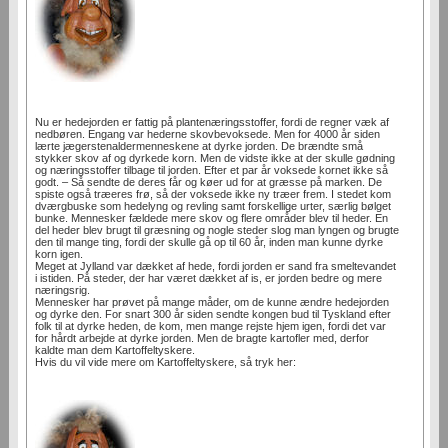
Nu er hedejorden er fattig på plantenæringsstoffer, fordi de regner væk af
nedbøren. Engang var hederne skovbevoksede. Men for 4000 år siden
lærte jægerstenaldermenneskene at dyrke jorden. De brændte små
stykker skov af og dyrkede korn. Men de vidste ikke at der skulle gødning
og næringsstoffer tilbage til jorden. Efter et par år voksede kornet ikke så
godt. – Så sendte de deres får og køer ud for at græsse på marken. De
spiste også træeres frø, så der voksede ikke ny træer frem. I stedet kom
dværgbuske som hedelyng og revling samt forskellige urter, særlig bølget
bunke. Mennesker fældede mere skov og flere områder blev til heder. En
del heder blev brugt til græsning og nogle steder slog man lyngen og brugte
den til mange ting, fordi der skulle gå op til 60 år, inden man kunne dyrke
korn igen.
Meget at Jylland var dækket af hede, fordi jorden er sand fra smeltevandet
i istiden. På steder, der har været dækket af is, er jorden bedre og mere
næringsrig.
Mennesker har prøvet på mange måder, om de kunne ændre hedejorden
og dyrke den. For snart 300 år siden sendte kongen bud til Tyskland efter
folk til at dyrke heden, de kom, men mange rejste hjem igen, fordi det var
for hårdt arbejde at dyrke jorden. Men de bragte kartofler med, derfor
kaldte man dem Kartoffeltyskere.
Hvis du vil vide mere om Kartoffeltyskere, så tryk her: