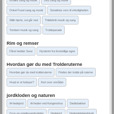
Grolles sang og musik
Oks sang og musik
Onkel Fusel sang og musik
Sonatines vers til virkeligheden
Stille hjerte, sol går ned
Thildebritt musik og sang
Tombert musik og sang
Troldeparade
Rim og remser
Fåret hedder Suse
Hyrderim fra forskellige egne
Hvordan gør du med Trolderuterne
Hvordan gør du med trolderuterne
Findes der trolde på ruterne
Hvad er et fodspor?
Kort over området
jordkloden og naturen
Al-hedejord
Al-heden ved Kongenshus
Dødisbakker
Grus og smeltevandssletter
Hedejord.
Hedeslettelandskab