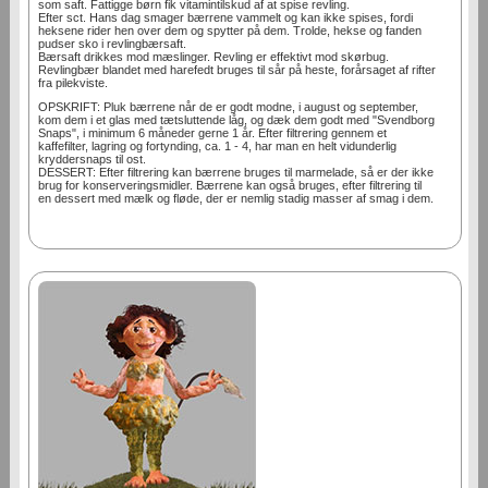
som saft. Fattigge børn fik vitamintilskud af at spise revling.
Efter sct. Hans dag smager bærrene vammelt og kan ikke spises, fordi
heksene rider hen over dem og spytter på dem. Trolde, hekse og fanden
pudser sko i revlingbærsaft.
Bærsaft drikkes mod mæslinger. Revling er effektivt mod skørbug.
Revlingbær blandet med harefedt bruges til sår på heste, forårsaget af rifter
fra pilekviste.
OPSKRIFT: Pluk bærrene når de er godt modne, i august og september,
kom dem i et glas med tætsluttende låg, og dæk dem godt med "Svendborg
Snaps", i minimum 6 måneder gerne 1 år. Efter filtrering gennem et
kaffefilter, lagring og fortynding, ca. 1 - 4, har man en helt vidunderlig
kryddersnaps til ost.
DESSERT: Efter filtrering kan bærrene bruges til marmelade, så er der ikke
brug for konserveringsmidler. Bærrene kan også bruges, efter filtrering til
en dessert med mælk og fløde, der er nemlig stadig masser af smag i dem.