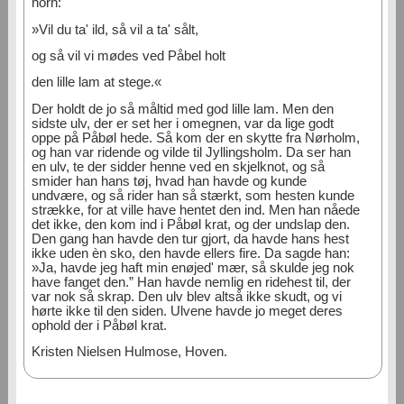
horn:
»Vil du ta' ild, så vil a ta' sålt,
og så vil vi mødes ved Påbel holt
den lille lam at stege.«
Der holdt de jo så måltid med god lille lam. Men den
sidste ulv, der er set her i omegnen, var da lige godt
oppe på Påbøl hede. Så kom der en skytte fra Nørholm,
og han var ridende og vilde til Jyllingsholm. Da ser han
en ulv, te der sidder henne ved en skjelknot, og så
smider han hans tøj, hvad han havde og kunde
undvære, og så rider han så stærkt, som hesten kunde
strække, for at ville have hentet den ind. Men han nåede
det ikke, den kom ind i Påbøl krat, og der undslap den.
Den gang han havde den tur gjort, da havde hans hest
ikke uden èn sko, den havde ellers fire. Da sagde han:
»Ja, havde jeg haft min enøjed' mær, så skulde jeg nok
have fanget den.” Han havde nemlig en ridehest til, der
var nok så skrap. Den ulv blev altså ikke skudt, og vi
hørte ikke til den siden. Ulvene havde jo meget deres
ophold der i Påbøl krat.
Kristen Nielsen Hulmose, Hoven.