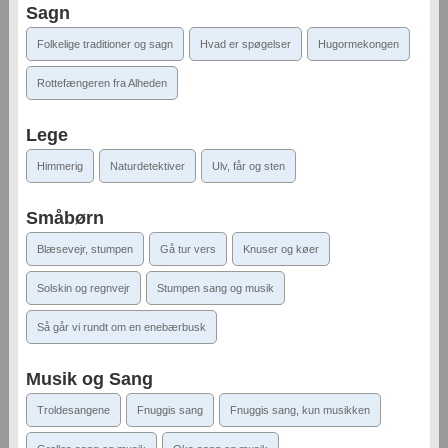
Sagn
Folkelige traditioner og sagn
Hvad er spøgelser
Hugormekongen
Rottefængeren fra Alheden
Lege
Himmerig
Naturdetektiver
Ulv, får og sten
Småbørn
Blæsevejr, stumpen
Gå tur vers
Knuser og køer
Solskin og regnvejr
Stumpen sang og musik
Så går vi rundt om en enebærbusk
Musik og Sang
Troldesangene
Fnuggis sang
Fnuggis sang, kun musikken