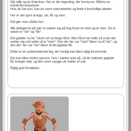
Stå stille og lyt til lærken. Her er der ingenting, der forstyrrer. Måske en
enkelt flyvemaskine!
Hvis du har lyst, kan du være naturdetektiv og finde ti forskellige planter.
Her er det sjovt at lege, ulv, får og sten.
Det gør man sådan her:
Alle deltagerne på nær to sætter sig på hug foran en sten og er sten. De to
sidste er "ulv" og "får".
Det gælder nu for "ulven om at fange fåret. Men fåret har helle så snart det
sætter sig ved siden af et "sten". Den der før var "sten" bliver nu til "ulv", og
den der før var "ulv" bliver til det jagtede får.
Dette er en underholdende leg, der hurtigt kan blive rigtig forvirrende.
Det kan blive endnu sjovere, hvis I sætter lyde på, så de stakkels jagtede
får bræger højt, og den store stygge ulv brøler af sult.
Rigtig god fornøjelse.