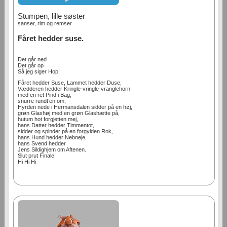
Stumpen, lille søster
sanser, rim og remser
Fåret hedder suse.
Det går ned
Det går op
Så jeg siger Hop!
Fåret hedder Suse, Lammet hedder Duse,
Vædderen hedder Kringle-vringle-vranglehorn
med en ret Pind i Bag,
snurre rundt’en om,
Hyrden nede i Hermansdalen sidder på en høj,
grøn Glashøj med en grøn Glashætte på,
hutum hot forgjetten mej,
hans Datter hedder Timmentot,
sidder og spinder på en forgylden Rok,
hans Hund hedder Nebneje,
hans Svend hedder
Jens Sildighjem om Aftenen.
Slut prut Finale!
Hi Hi Hi