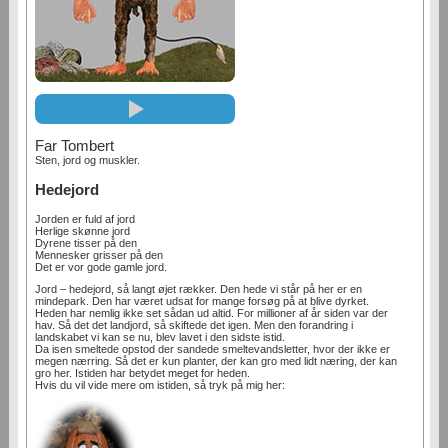
Far Tombert
Sten, jord og muskler.
Hedejord
Jorden er fuld af jord
Herlige skønne jord
Dyrene tisser på den
Mennesker grisser på den
Det er vor gode gamle jord.
Jord – hedejord, så langt øjet rækker. Den hede vi står på her er en
mindepark. Den har været udsat for mange forsøg på at blive dyrket.
Heden har nemlig ikke set sådan ud altid. For millioner af år siden var der
hav. Så det det landjord, så skiftede det igen. Men den forandring i
landskabet vi kan se nu, blev lavet i den sidste istid.
Da isen smeltede opstod der sandede smeltevandsletter, hvor der ikke er
megen nærring. Så det er kun planter, der kan gro med lidt næring, der kan
gro her. Istiden har betydet meget for heden.
Hvis du vil vide mere om istiden, så tryk på mig her: