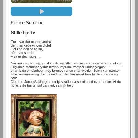
Kusine Sonatine
Stille hjerte
Før - var der mange andre,
der mærkede vinden digte!
Det kan den osse nu,
når man ser det
– så er det i sigte …
Når man sætter sig ganske stille og lytter, kan man næsten høre musikken.
Fuglenes stemmer fylder himlen, myrene tramper under lyngen,
skarnbassen skubber med fårenes runde skarnkugler. Solen kan næsten
ikke bestemme sig til at gå ned, før den har malet hele himlen orange og
rød:
Digteren Jeppe Aakjær sad og blev stille, da sol gik ned over heden. Vil du
høre: stille hjerte, sol går ned, så tryk her: