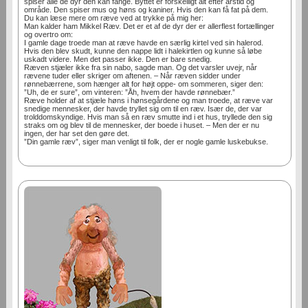
spiser alle de dyr den kan fange. Byttet er forskelligt alt efter årstid og
område. Den spiser mus og høns og kaniner. Hvis den kan få fat på dem.
Du kan læse mere om ræve ved at trykke på mig her:
Man kalder ham Mikkel Ræv. Det er et af de dyr der er allerflest fortællinger
og overtro om:
I gamle dage troede man at ræve havde en særlig kirtel ved sin halerod.
Hvis den blev skudt, kunne den nappe lidt i halekirtlen og kunne så løbe
uskadt videre. Men det passer ikke. Den er bare snedig.
Ræven stjæler ikke fra sin nabo, sagde man. Og det varsler uvejr, når
rævene tuder eller skriger om aftenen. – Når ræven sidder under
rønnebærrene, som hænger alt for højt oppe- om sommeren, siger den:
”Uh, de er sure”, om vinteren: ”Åh, hvem der havde rønnebær.”
Ræve holder af at stjæle høns i hønsegårdene og man troede, at ræve var
snedige mennesker, der havde tryllet sig om til en ræv. Især de, der var
trolddomskyndige. Hvis man så en ræv smutte ind i et hus, tryllede den sig
straks om og blev til de mennesker, der boede i huset. – Men der er nu
ingen, der har set den gøre det.
”Din gamle ræv”, siger man venligt til folk, der er nogle gamle luskebukse.