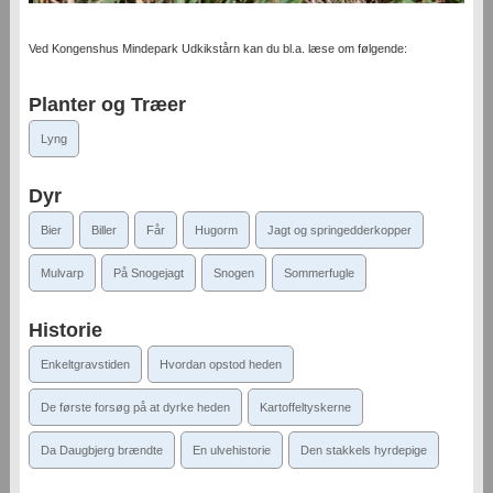
Ved Kongenshus Mindepark Udkikstårn kan du bl.a. læse om følgende:
Planter og Træer
Lyng
Dyr
Bier
Biller
Får
Hugorm
Jagt og springedderkopper
Mulvarp
På Snogejagt
Snogen
Sommerfugle
Historie
Enkeltgravstiden
Hvordan opstod heden
De første forsøg på at dyrke heden
Kartoffeltyskerne
Da Daugbjerg brændte
En ulvehistorie
Den stakkels hyrdepige