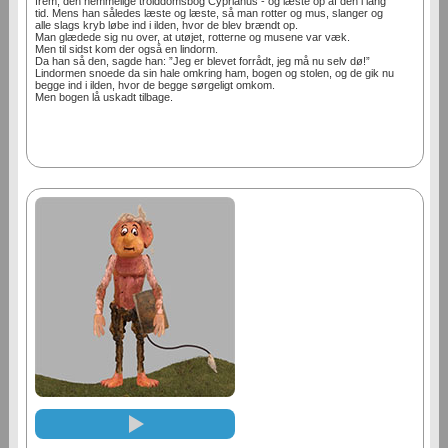
frem, den hemmelige trolddomsbog Cyprianus - og læste op af den i lang
tid. Mens han således læste og læste, så man rotter og mus, slanger og
alle slags kryb løbe ind i ilden, hvor de blev brændt op.
Man glædede sig nu over, at utøjet, rotterne og musene var væk.
Men til sidst kom der også en lindorm.
Da han så den, sagde han: ”Jeg er blevet forrådt, jeg må nu selv dø!”
Lindormen snoede da sin hale omkring ham, bogen og stolen, og de gik nu
begge ind i ilden, hvor de begge sørgeligt omkom.
Men bogen lå uskadt tilbage.