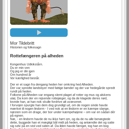
Mor Tildebritt
Historien og folkesagn
Rottefængeren på alheden
Kongenhus Udkikstårn.
Du er min ven
Og jeg er din igen
Om hundred år
Vor kærlighed består.
Der er et sagn fra dengang heden her omkring hed Alheden.
Der var spredte landsbyer med fattige bønder og der var hedegårde spredt
rundt på heden.
Folkene på Alheden var engang slemt plaget af rotter og mus og alskens
utøj. Da kom der en rejsende rottejæger, og da de klagede deres nød,
lovede han, at han nok skulle fordrive alt uvæsenet.
I forvejen spurgte han dem dog grundigt ud, om de nogen sinde havde
mærket til nogen lindorm - I ved nok at en lindorm er en kæmpe slange,
næsten som en drage, der bor under kæmpehøjene – om var en sådan dèr
på egnen.
Næ, - en lindorm havde de nu ikke hørt om, og da de nu alle benægtede
dette, byggede han et mægtigt bål midt på heden, og antændte det og satte
sig selv på en stol ved siden af. Da ilden havde fænget, tog han en bog