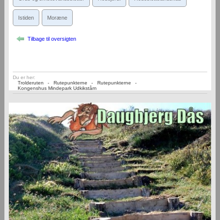
Istiden
Moræne
Tilbage til oversigten
Du er her:
Trolderuten
-
Rutepunkterne
-
Rutepunkterne
-
Kongenshus Mindepark Udkikstårn