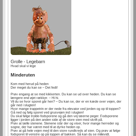
Grolle - Legebarn
Hvad skal vi lege
Minderuten
Kom med herud på heden
Der meget du kan se – Det fedt!
Prøv engang at se med kikkerten. Du kan se ud over heden. Du kan se
længere end øjet rækker. – Hi hi.
Vil du se hvor sporet går hen? – Du kan se, der er en kæde over vejen, der
går ned i slugten!
Hvor mange trappetrin er der nede fra elevator ved jorden og op til toppen?
Gå ned og følg sporet ved grusvejen ind i slugten!
Du skal følge trolde-fodsporene og gå den vej tæerne peger. Fodsporene
ligger i jorden på den anden side af de store sten med skrift på.
Prøv at tælle stenene. Stenene står der og viser, hvor mange herreder og
sogne, der har været med til at dyrke heden op.
Prøv at gå hele vejen med til den store rundkreds af sten. Og prøv at følge
fodsporet til venstre op på toppen af bakken. Så kan du se milievidt.