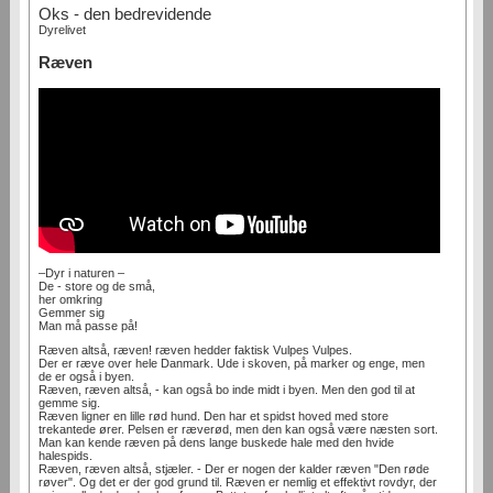
Oks - den bedrevidende
Dyrelivet
Ræven
–Dyr i naturen –
De - store og de små,
her omkring
Gemmer sig
Man må passe på!
Ræven altså, ræven! ræven hedder faktisk Vulpes Vulpes.
Der er ræve over hele Danmark. Ude i skoven, på marker og enge, men
de er også i byen.
Ræven, ræven altså, - kan også bo inde midt i byen. Men den god til at
gemme sig.
Ræven ligner en lille rød hund. Den har et spidst hoved med store
trekantede ører. Pelsen er ræverød, men den kan også være næsten sort.
Man kan kende ræven på dens lange buskede hale med den hvide
halespids.
Ræven, ræven altså, stjæler. - Der er nogen der kalder ræven "Den røde
røver". Og det er der god grund til. Ræven er nemlig et effektivt rovdyr, der