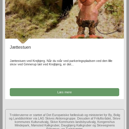
Jættestuen
Jættestuen ved Krejbjerg. Når du står ved parkeringspladsen ved den lille
skov ved Ginnerup tæt ved Krejbjerg, er det...
Læs mere
Trolderuterne er støttet af Det Europæiske fælleskab og ministeriet for By, Bolig
og Landdistrikter via LAG Skives Aktionsgruppe. Desuden af Friluftsrådet, Skive
kommunes Kulturudvalg, Skive Kommunes landsbyudvalg, Kongenshus
Mindepark, Mønsted Kalkgruber, Daugbjerg Kalkgruber og Skiveegnens
Erhvervs- og Turistcenter.