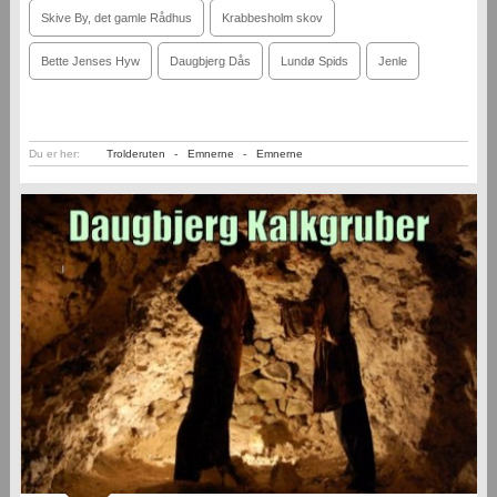
Skive By, det gamle Rådhus
Krabbesholm skov
Bette Jenses Hyw
Daugbjerg Dås
Lundø Spids
Jenle
Du er her:
Trolderuten
-
Emnerne
-
Emnerne