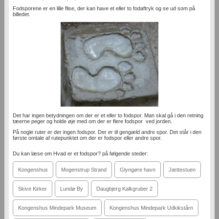
Fodsporene er en lille flise, der kan have et eller to fodaftryk og se ud som på
billedet.
Det har ingen betydningen om der er et eller to fodspor. Man skal gå i den retning
tæerne peger og holde øje med om der er flere fodspor ved jorden.
På nogle ruter er der ingen fodspor. Der er til gengæld andre spor. Det står i den
første omtale af rutepunktet om der er fodspor eller andre spor.
Du kan læse om Hvad er et fodspor? på følgende steder:
Kongenshus
Mogenstrup Strand
Glyngøre havn
Jættestuen
Skive Kirker
Lundø By
Daugbjerg Kalkgruber 2
Kongenshus Mindepark Museum
Kongenshus Mindepark Udkikstårn