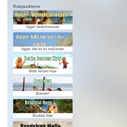
Rutepunkterne
Agger Vesterhavsrute
Agger, lille tur for små trolde
Bette Jenses Hyw
Branden
Bruddal Høje