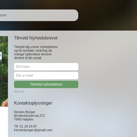
orer
Tilmeld Nyhedsbrevet
Tilmeld dig vores nyhedsbrev
og få nyheder omkring de
mange oplevelser leveret
direkte til din email.
Afmeld
Kontaktoplysninger
Kirsten Borger
Ørslevklostervej 272
7840 Højslev
Tlf: 51 18 24 87
kirstenborger@gmail.com