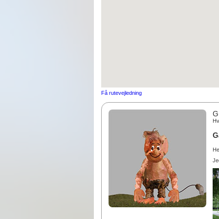
Få rutevejledning
Gr
Hv
G
He
Jeg