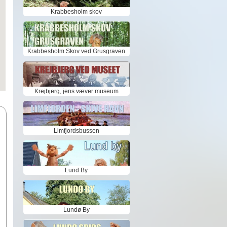
Krabbesholm skov
Krabbesholm Skov ved Grusgraven
Krejbjerg, jens væver museum
Limfjordsbussen
Lund By
Lundø By