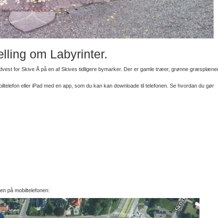
lling om Labyrinter.
dvest for Skive Å på en af Skives tidligere bymarker. Der er gamle træer, grønne græsplæner
iltelefon eller iPad med en app, som du kan kan downloade til telefonen. Se hvordan du gør
en på mobiltelefonen: