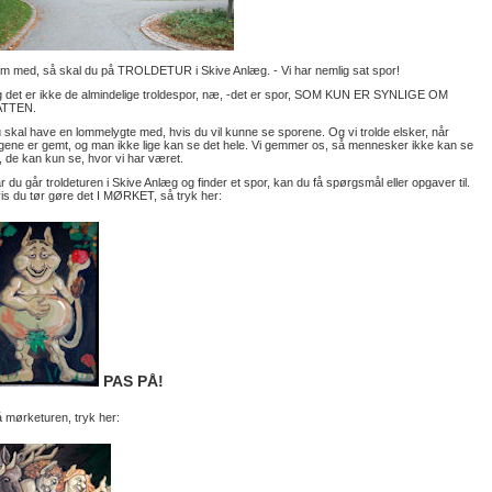
m med, så skal du på TROLDETUR i Skive Anlæg. - Vi har nemlig sat spor!
 det er ikke de almindelige troldespor, næ, -det er spor, SOM KUN ER SYNLIGE OM
TTEN.
 skal have en lommelygte med, hvis du vil kunne se sporene. Og vi trolde elsker, når
ngene er gemt, og man ikke lige kan se det hele. Vi gemmer os, så mennesker ikke kan se
, de kan kun se, hvor vi har været.
r du går troldeturen i Skive Anlæg og finder et spor, kan du få spørgsmål eller opgaver til.
is du tør gøre det I MØRKET, så tryk her:
PAS PÅ!
 mørketuren, tryk her: