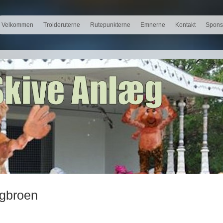
Velkommen
Trolderuterne
Rutepunkterne
Emnerne
Kontakt
Spons
gbroen