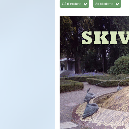
Gå til troldene
Se billederne