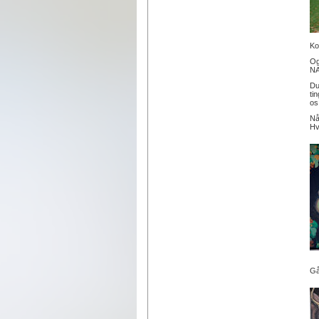
Ko
Og
NA
Du
ti
os
Nå
Hv
Gå