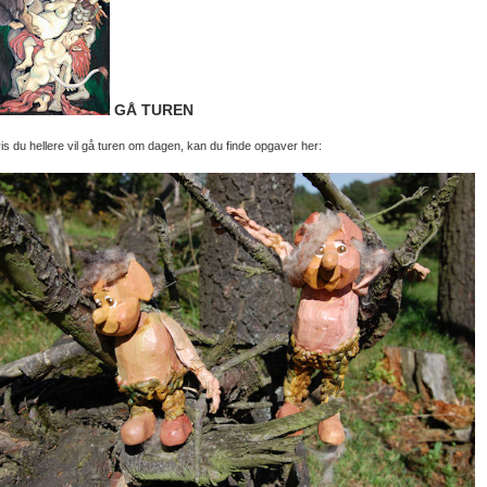
GÅ TUREN
is du hellere vil gå turen om dagen, kan du finde opgaver her: