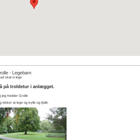
olle - Legebarn
ad skal vi lege
å på troldetur i anlægget.
j jeg hedder Grolle
 elsker at lege og trylle og fjolle.