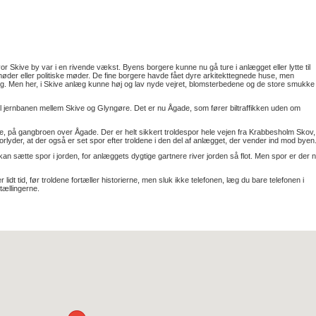
or Skive by var i en rivende vækst. Byens borgere kunne nu gå ture i anlægget eller lytte til
møder eller politiske møder. De fine borgere havde fået dyre arkitekttegnede huse, men
g. Men her, i Skive anlæg kunne høj og lav nyde vejret, blomsterbedene og de store smukke
v til jernbanen mellem Skive og Glyngøre. Det er nu Ågade, som fører biltraffikken uden om
ele, på gangbroen over Ågade. Der er helt sikkert troldespor hele vejen fra Krabbesholm Skov,
orlyder, at der også er set spor efter troldene i den del af anlægget, der vender ind mod byen
an sætte spor i jorden, for anlæggets dygtige gartnere river jorden så flot. Men spor er der 
lidt tid, før troldene fortæller historierne, men sluk ikke telefonen, læg du bare telefonen i
tællingerne.