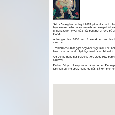
!
Skive Anlæg blev anlagt i 1875, på et tidspunkt, hv
byorkestret, eller de kunne måske deltage i folke
underklasserne var så småt begyndt at røre på si
træer.
Anlægget blev i 1884 delt i 2 dele af det, der ble
centrum.
Trolderuten i Anlægget begynder lige midt i det h
hvor man har fundet tydelige troldespor. Men det f
Og denne gang har troldene lært, at de ikke bare k
alligevel.
Du kan følge troldesporene på kortet her. Det tager 
lommen og find spor, mens du går. Så kommer for