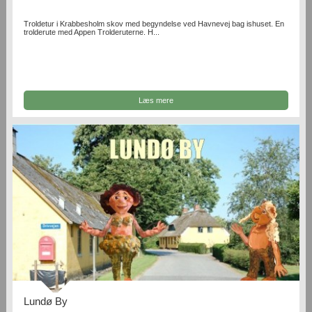
Troldetur i Krabbesholm skov med begyndelse ved Havnevej bag ishuset. En
trolderute med Appen Trolderuterne. H...
Læs mere
Lundø By