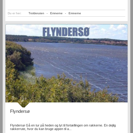
Du er her:
Trolderuten
-
Emnerne
-
Emnerne
Flyndersø
Flyndersø Gå en tur på heden og lyt til fortællingen om rakkerne. En dejlig
rakkerrute, hvor du kan bruge appen til a...