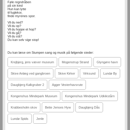
Føle regndråben
på sin kind
Hun kan lytte
til fuglekor,
finde myrenes spor.
Vil du ned?
Vil du op?
Vil du hoppe et hop?
Vil du gå?
Vil du stå?
Du kan selv sige stop!
Du kan læse om Stumpen sang og musik på følgende steder:
Krejbjerg, jens væver museum
Mogenstrup Strand
Glyngøre havn
Skive Anlæg ved gangbroen
Skive Kirker
Virksund
Lundø By
Daugbjerg Kalkgruber 2
Agger Vesterhavsrute
Kongenshus Mindepark Museum
Kongenshus Mindepark Udkikstårn
Krabbesholm skov
Bette Jenses Hyw
Daugbjerg Dås
Lundø Spids
Jenle