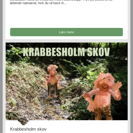
løbende natmænd, hvis du vil have m...
Læs mere
Krabbesholm skov