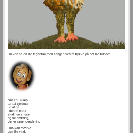
Du kan se en lille tegnefilm med sangen ved at trykke på det lille billede:
Når en Stump
tar på troldetur
ud at gå
i den fri natur
skal hun snuse
og se omkring,
der er spændende ting.
Hun kan mærke
den lille vind,