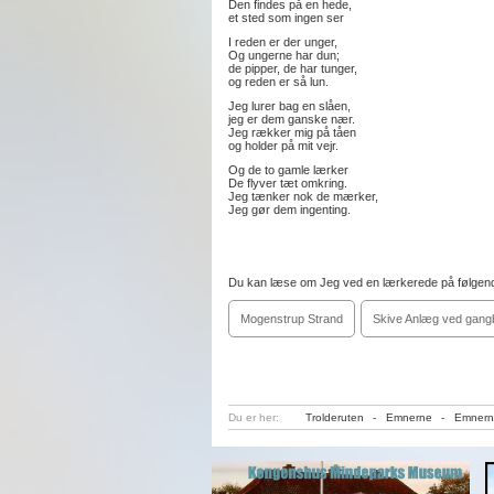
Den findes på en hede,
et sted som ingen ser
I reden er der unger,
Og ungerne har dun;
de pipper, de har tunger,
og reden er så lun.
Jeg lurer bag en slåen,
jeg er dem ganske nær.
Jeg rækker mig på tåen
og holder på mit vejr.
Og de to gamle lærker
De flyver tæt omkring.
Jeg tænker nok de mærker,
Jeg gør dem ingenting.
Du kan læse om Jeg ved en lærkerede på følgend
Mogenstrup Strand
Skive Anlæg ved gang
Du er her:
Trolderuten
-
Emnerne
-
Emnern