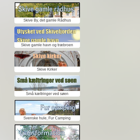
Skive By, det gamle Rådhus
Skive gamle havn og træbroen
Skive Kirker
Små kæltringer ved søen
Svenske hule, Fur Camping