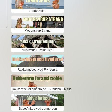
Lundø Spids
Mogenstrup Strand
Musikstue i Troldhulen.
Rakkermuseet ved Flyndersø
Rakkerrute for små trolde - Bundsbæk Mølle
Skive Anlæg ved gangbroen