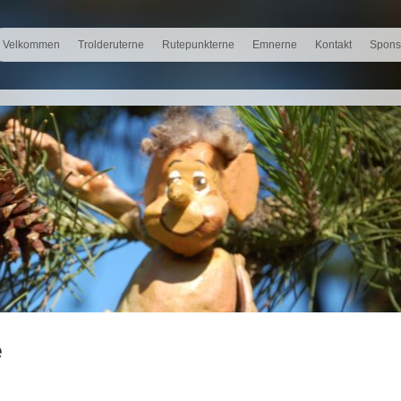
Velkommen
Trolderuterne
Rutepunkterne
Emnerne
Kontakt
Spons
e