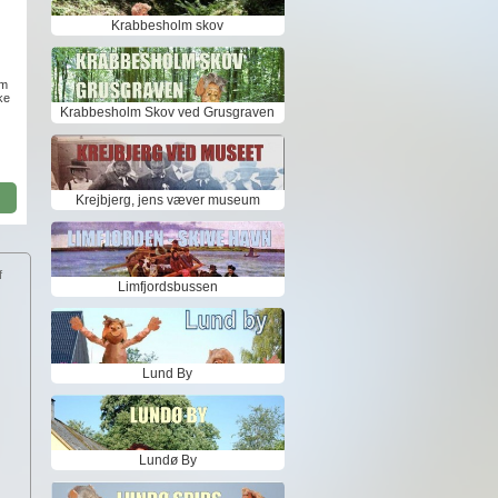
Krabbesholm skov
om
ke
Krabbesholm Skov ved Grusgraven
Krejbjerg, jens væver museum
f
Limfjordsbussen
Lund By
Lundø By