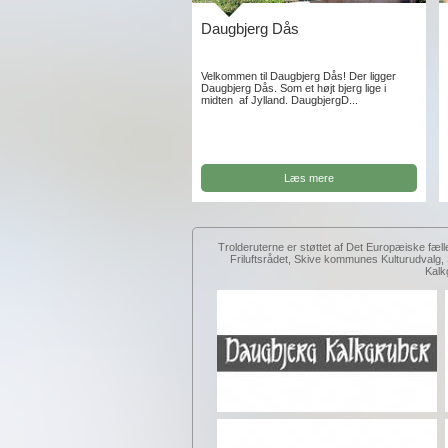
Daugbjerg Dås
Velkommen til Daugbjerg Dås! Der ligger
Daugbjerg Dås. Som et højt bjerg lige i
midten af Jylland. DaugbjergD...
Læs mere
Trolderuterne er støttet af Det Europæiske fæll
Friluftsrådet, Skive kommunes Kulturudval
Kalk