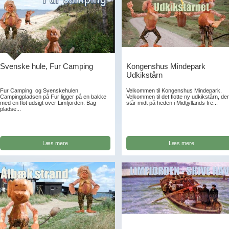
Svenske hule, Fur Camping
Kongenshus Mindepark
Udkikstårn
Fur Camping og Svenskehulen.
Velkommen til Kongenshus Mindepark.
Campingpladsen på Fur ligger på en bakke
Velkommen til det flotte ny udkikstårn, de
med en flot udsigt over Limfjorden. Bag
står midt på heden i Midtjyllands fre...
pladse...
Læs mere
Læs mere