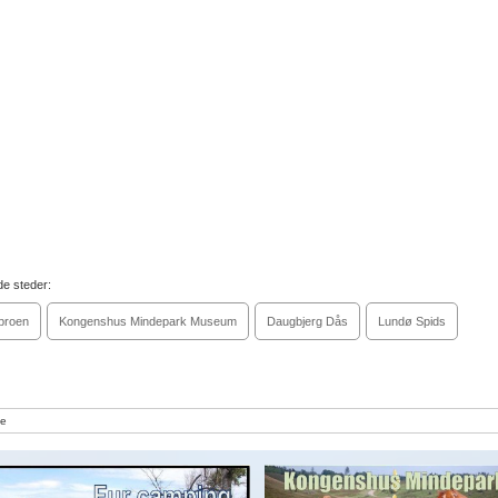
e steder:
broen
Kongenshus Mindepark Museum
Daugbjerg Dås
Lundø Spids
e