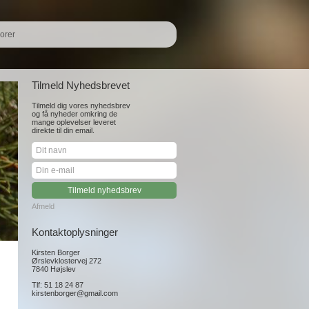
orer
Tilmeld Nyhedsbrevet
Tilmeld dig vores nyhedsbrev
og få nyheder omkring de
mange oplevelser leveret
direkte til din email.
Afmeld
Kontaktoplysninger
Kirsten Borger
Ørslevklostervej 272
7840 Højslev
Tlf: 51 18 24 87
kirstenborger@gmail.com