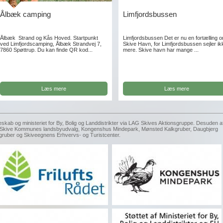
Ålbæk camping
Limfjordsbussen
Ålbæk Strand og Kås Hoved. Startpunkt
Limfjordsbussen Det er nu en fortælling 
ved Limfjordscamping, Ålbæk Strandvej 7,
Skive Havn, for Limfjordsbussen sejler ik
7860 Spøttrup. Du kan finde QR kod...
mere. Skive havn har mange ...
Læs mere
Læs mere
eskab og ministeriet for By, Bolig og Landdistrikter via LAG Skives Aktionsgruppe. Desuden a
g, Skive Kommunes landsbyudvalg, Kongenshus Mindepark, Mønsted Kalkgruber, Daugbjerg
gruber og Skiveegnens Erhvervs- og Turistcenter.