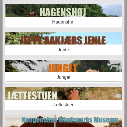
Hagenshøj
Jenle
Junget
Jættestuen