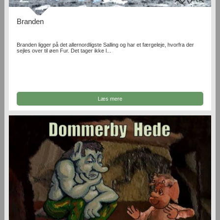
Branden
Branden ligger på det allernordligste Salling og har et færgeleje, hvorfra der
sejles over til øen Fur. Det tager ikke l...
Læs mere