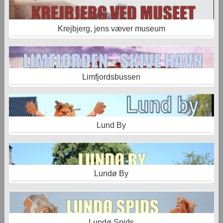
Krejbjerg, jens væver museum
Limfjordsbussen
Lund By
Lundø By
Lundø Spids