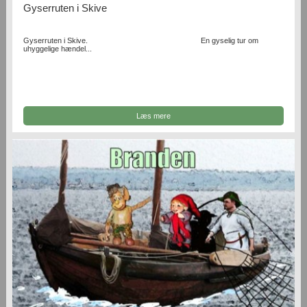
Gyserruten i Skive
Gyserruten i Skive. En gyselig tur om
uhyggelige hændel...
Læs mere