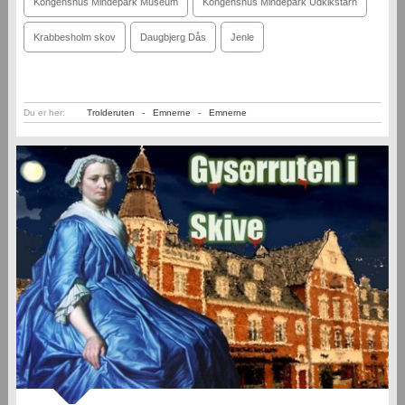
Kongenshus Mindepark Museum
Kongenshus Mindepark Udkikstårn
Krabbesholm skov
Daugbjerg Dås
Jenle
Du er her:
Trolderuten
-
Emnerne
-
Emnerne