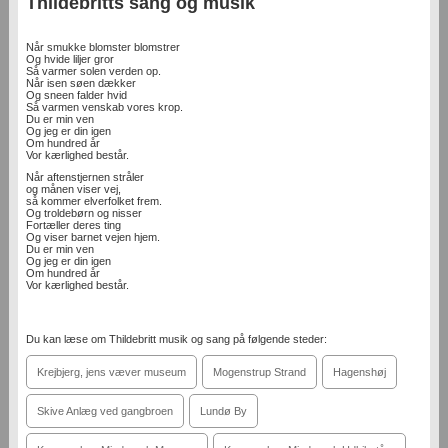
Thildebritts sang og musik
Når smukke blomster blomstrer
Og hvide liljer gror
Så varmer solen verden op.
Når isen søen dækker
Og sneen falder hvid
Så varmen venskab vores krop.
Du er min ven
Og jeg er din igen
Om hundred år
Vor kærlighed består.
Når aftenstjernen stråler
og månen viser vej,
så kommer elverfolket frem.
Og troldebørn og nisser
Fortæller deres ting
Og viser barnet vejen hjem.
Du er min ven
Og jeg er din igen
Om hundred år
Vor kærlighed består.
Du kan læse om Thildebritt musik og sang på følgende steder:
Krejbjerg, jens væver museum
Mogenstrup Strand
Hagenshøj
Skive Anlæg ved gangbroen
Lundø By