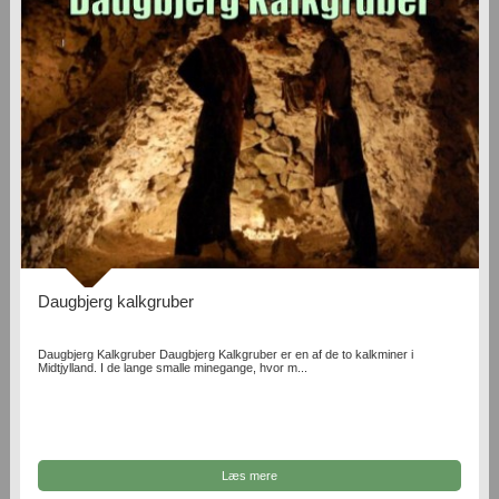
Daugbjerg kalkgruber
Daugbjerg Kalkgruber Daugbjerg Kalkgruber er en af de to kalkminer i
Midtjylland. I de lange smalle minegange, hvor m...
Læs mere