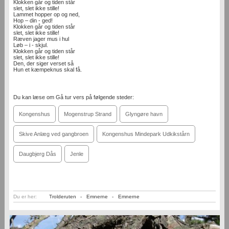
Klokken går og tiden står
slet, slet ikke stille!
Lammet hopper op og ned,
Hop – din - ged!
Klokken går og tiden står
slet, slet ikke stille!
Ræven jager mus i hul
Løb – i - skjul.
Klokken går og tiden står
slet, slet ikke stille!
Den, der siger verset så
Hun et kæmpeknus skal få.
Du kan læse om Gå tur vers på følgende steder:
Kongenshus
Mogenstrup Strand
Glyngøre havn
Skive Anlæg ved gangbroen
Kongenshus Mindepark Udkikstårn
Daugbjerg Dås
Jenle
Du er her:
Trolderuten
-
Emnerne
-
Emnerne