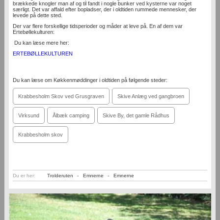
brækkede knogler man af og til fandt i nogle bunker ved kysterne var noget
særligt. Det var affald efter bopladser, der i oldtiden rummede mennesker, der
levede på dette sted.
Der var flere forskellige tidsperioder og måder at leve på. En af dem var
Ertebøllekulturen:
Du kan læse mere her:
ERTEBØLLEKULTUREN
Du kan læse om Køkkenmøddinger i oldtiden på følgende steder:
Krabbesholm Skov ved Grusgraven
Skive Anlæg ved gangbroen
Virksund
Ålbæk camping
Skive By, det gamle Rådhus
Krabbesholm skov
Du er her:
Trolderuten
-
Emnerne
-
Emnerne