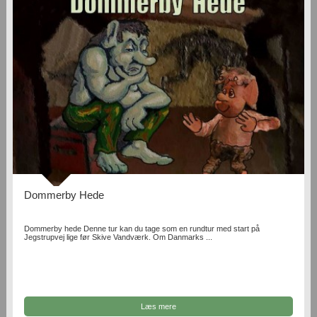
Dommerby Hede
Dommerby hede Denne tur kan du tage som en rundtur med start på
Jegstrupvej lige før Skive Vandværk. Om Danmarks ...
Læs mere