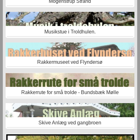
Mogenstrup Strand
Musikstue i Troldhulen.
Rakkermuseet ved Flyndersø
Rakkerrute for små trolde - Bundsbæk Mølle
Skive Anlæg ved gangbroen