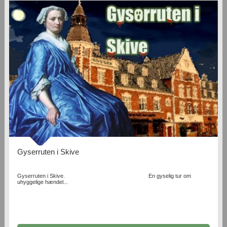
Gyserruten i Skive
Gyserruten i Skive. En gyselig tur om
uhyggelige hændel...