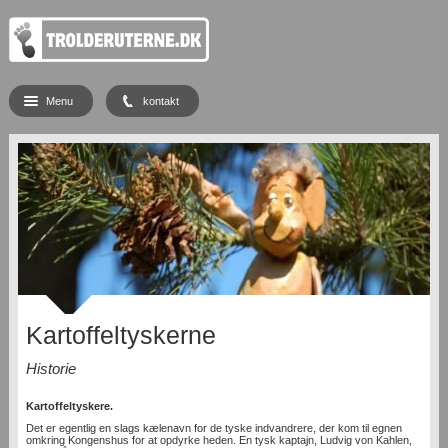
Menu
kontakt
Kartoffeltyskerne
Historie
Kartoffeltyskere.
Det er egentlig en slags kælenavn for de tyske indvandrere, der kom til egnen
omkring Kongenshus for at opdyrke heden. En tysk kaptajn, Ludvig von Kahlen,