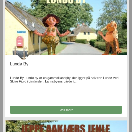
Lundø By
Lundø By Lundø by er en gammel landsby, der ligger på halvøen Lundø ved
Skive Fjord i Limfjorden. Lannsbyens gårde li...
Læs mere