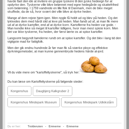
havde fået den ide at invitere en gruppe tyskere til den jyske hedeegn for at
opdyrke den. Tyskerne ville blive belønnet med egne hedegårde og skattefrihed
som belønning. I 1759 vandrede en lille flok til Danmark, men de blev meget
skuffede, da de så, hvor svært det ville blive at dyrke heden.
Mange af dem rejste hjem igen. Men nogle få holdt ud og blev på heden. Og det
lykkedes dem med hårdt slid at leve på heden. Man fandt ud af, at man fik mere
ud af at dyrke kartofler, end af at dyrke korn. Kartoflerne fra heden var gode. -
Man kendte ikke så meget til kartofler tidligere, hvor man mest spiste korn. Men
det var ikke tyskerne, fra heden, der først lærte os at spise kartofler.
Langsomt begyndt bønderne rundt om at spise kartofler. Og det blev i lang tid den
vigtigste mad for fattigfolk.
Men der gik endnu hundrede år før man fik så stærke plove og effektive
dyrkningsmetoder, at man kunne gennembryde hedens hårde al-jord.
Vil du vide mere om "kartoffeltyskerne", så tryk her:
Du kan læse om Kartoffeltyskerne på følgende steder:
Kongenshus
Daugbjerg Kalkgruber 2
Kongenshus Mindepark Museum
Kongenshus Mindepark Udkikstårn
Du er her:
Trolderuten
-
Emnerne
-
Emnerne