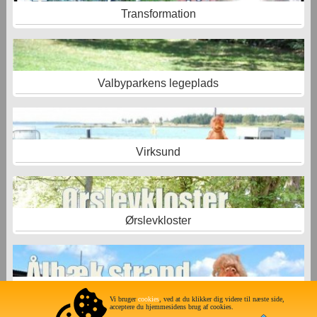
Transformation
Valbyparkens legeplads
Virksund
Ørslevkloster
Ålbæk -Limfjordscamping
Vi bruger
cookies
, ved at du klikker dig videre til næste side,
acceptere du hjemmesidens brug af cookies.