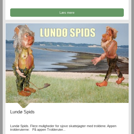
Læs mere
Lundø Spids
Lundø Spids. Flere muligheder for sjove skattejagter med troldene. Appen
trolderuterne: På appen Trolderuter...