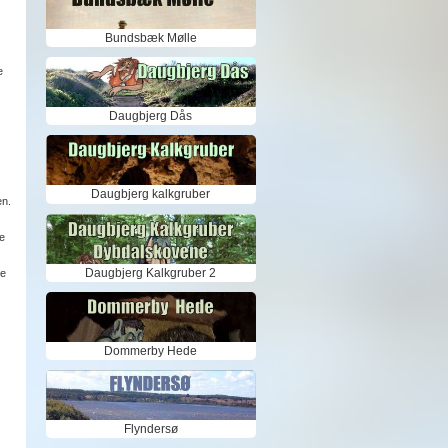
Bundsbæk Mølle
e
Daugbjerg Dås
Daugbjerg kalkgruber
en.
e
Daugbjerg Kalkgruber 2
ke
Dommerby Hede
Flyndersø