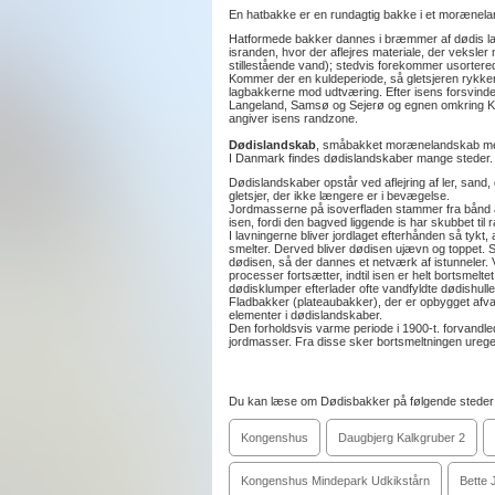
En hatbakke er en rundagtig bakke i et morænel
Hatformede bakker dannes i bræmmer af dødis lang
isranden, hvor der aflejres materiale, der veksler
stillestående vand); stedvis forekommer usorterede
Kommer der en kuldeperiode, så gletsjeren rykker f
lagbakkerne mod udtværing. Efter isens forsvinden
Langeland, Samsø og Sejerø og egnen omkring Ko
angiver isens randzone.
Dødislandskab
, småbakket morænelandskab med 
I Danmark findes dødislandskaber mange steder. 
Dødislandskaber opstår ved aflejring af ler, sand,
gletsjer, der ikke længere er i bevægelse.
Jordmasserne på isoverfladen stammer fra bånd af
isen, fordi den bagved liggende is har skubbet til
I lavningerne bliver jordlaget efterhånden så tykt
smelter. Derved bliver dødisen ujævn og toppet.
dødisen, så der dannes et netværk af istunneler. 
processer fortsætter, indtil isen er helt bortsmel
dødisklumper efterlader ofte vandfyldte dødishulle
Fladbakker (plateaubakker), der er opbygget afva
elementer i dødislandskaber.
Den forholdsvis varme periode i 1900-t. forvandl
jordmasser. Fra disse sker bortsmeltningen uregel
Du kan læse om Dødisbakker på følgende steder
Kongenshus
Daugbjerg Kalkgruber 2
Kongenshus Mindepark Udkikstårn
Bette