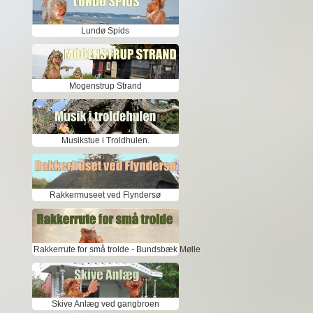
Lundø Spids
Mogenstrup Strand
Musikstue i Troldhulen.
Rakkermuseet ved Flyndersø
Rakkerrute for små trolde - Bundsbæk Mølle
Skive Anlæg ved gangbroen