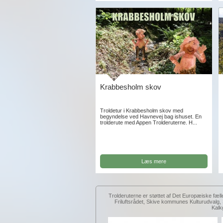
Krabbesholm skov
Troldetur i Krabbesholm skov med
begyndelse ved Havnevej bag ishuset. En
trolderute med Appen Trolderuterne. H...
Læs mere
Trolderuterne er støttet af Det Europæiske fæll
Friluftsrådet, Skive kommunes Kulturudval
Kalk