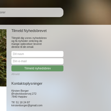
orer
Tilmeld Nyhedsbrevet
Tilmeld dig vores nyhedsbrev
og få nyheder omkring de
mange oplevelser leveret
direkte til din email.
Afmeld
Kontaktoplysninger
Kirsten Borger
Ørslevklostervej 272
7840 Højslev
Tlf: 51 18 24 87
kirstenborger@gmail.com