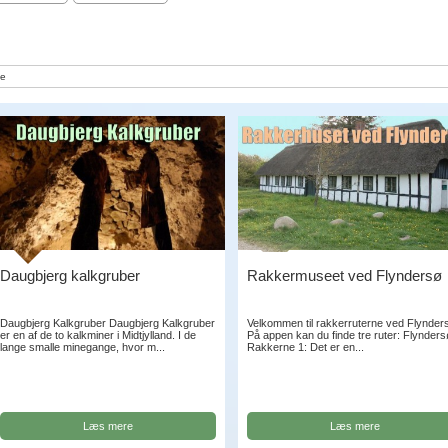
e
Daugbjerg kalkgruber
Rakkermuseet ved Flyndersø
Daugbjerg Kalkgruber Daugbjerg Kalkgruber
Velkommen til rakkerruterne ved Flynder
er en af de to kalkminer i Midtjylland. I de
På appen kan du finde tre ruter: Flynder
lange smalle minegange, hvor m...
Rakkerne 1: Det er en...
Læs mere
Læs mere