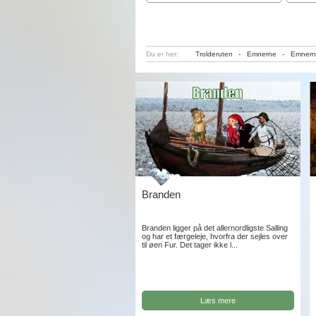
Du er her:
Trolderuten
-
Emnerne
-
Emnern
Branden
Branden ligger på det allernordligste Salling
og har et færgeleje, hvorfra der sejles over
til øen Fur. Det tager ikke l...
Læs mere