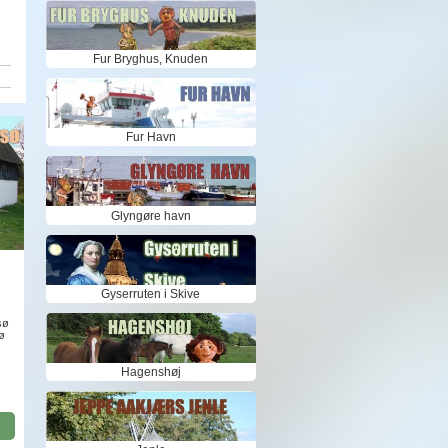
Fur Bryghus, Knuden
Fur Havn
Glyngøre havn
Gyserruten i Skive
sø
sø
Hagenshøj