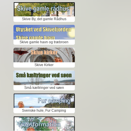
Skive By, det gamle Rådhus
Skive gamle havn og træbroen
Skive Kirker
Små kæltringer ved søen
Svenske hule, Fur Camping