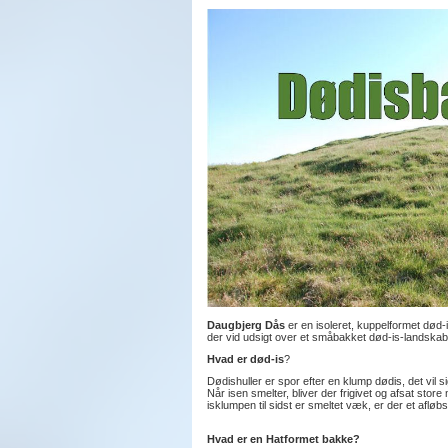
Daugbjerg Dås
er en isoleret, kuppelformet død-
der vid udsigt over et småbakket død-is-landska
Hvad er død-is
?
Dødishuller er spor efter en klump dødis, det vil 
Når isen smelter, bliver der frigivet og afsat stor
isklumpen til sidst er smeltet væk, er der et afløb
Hvad er en Hatformet bakke?