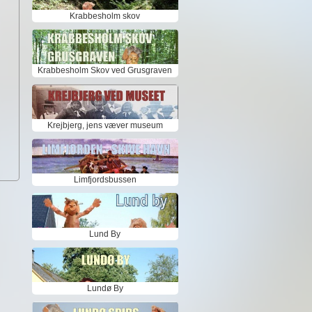
Krabbesholm skov
Krabbesholm Skov ved Grusgraven
Krejbjerg, jens væver museum
Limfjordsbussen
Lund By
Lundø By