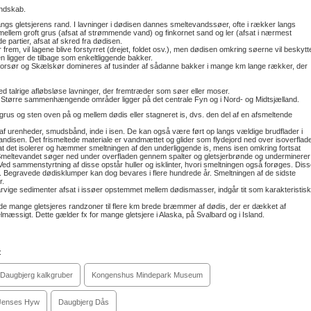
andskab.
s gletsjerens rand. I lavninger i dødisen dannes smeltevandssøer, ofte i rækker langs
 mellem groft grus (afsat af strømmende vand) og finkornet sand og ler (afsat i nærmest
 partier, afsat af skred fra dødisen.
rem, vil lagene blive forstyrret (drejet, foldet osv.), men dødisen omkring søerne vil beskytt
 ligger de tilbage som enkeltliggende bakker.
rsør og Skælskør domineres af tusinder af sådanne bakker i mange km lange rækker, der
talrige afløbsløse lavninger, der fremtræder som søer eller moser.
Større sammenhængende områder ligger på det centrale Fyn og i Nord- og Midtsjælland.
 grus og sten oven på og mellem dødis eller stagneret is, dvs. den del af en afsmeltende
 urenheder, smudsbånd, inde i isen. De kan også være ført op langs vældige brudflader i
 randisen. Det frismeltede materiale er vandmættet og glider som flydejord ned over isoverflad
, at det isolerer og hæmmer smeltningen af den underliggende is, mens isen omkring fortsat
 Smeltevandet søger ned under overfladen gennem spalter og gletsjerbrønde og underminerer
Ved sammenstyrtning af disse opstår huller og isklinter, hvori smeltningen også forøges. Diss
tet. Begravede dødisklumper kan dog bevares i flere hundrede år. Smeltningen af de sidste
r.
rvige sedimenter afsat i issøer opstemmet mellem dødismasser, indgår tit som karakteristis
ede mange gletsjeres randzoner til flere km brede bræmmer af dødis, der er dækket af
mæssigt. Dette gælder fx for mange gletsjere i Alaska, på Svalbard og i Island.
:
Daugbjerg kalkgruber
Kongenshus Mindepark Museum
 Jenses Hyw
Daugbjerg Dås