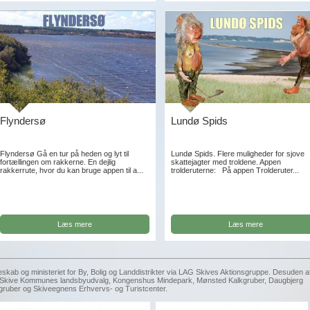
Flyndersø
Lundø Spids
Flyndersø Gå en tur på heden og lyt til
Lundø Spids. Flere muligheder for sjove
fortællingen om rakkerne. En dejlig
skattejagter med troldene. Appen
rakkerrute, hvor du kan bruge appen til a...
trolderuterne: På appen Trolderuter...
Læs mere
Læs mere
eskab og ministeriet for By, Bolig og Landdistrikter via LAG Skives Aktionsgruppe. Desuden a
g, Skive Kommunes landsbyudvalg, Kongenshus Mindepark, Mønsted Kalkgruber, Daugbjerg
gruber og Skiveegnens Erhvervs- og Turistcenter.