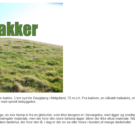
is-bakke, 1 km syd for Daugbjerg i Midtjylland, 72 m.o.h. Fra bakken, en såkaldt hatbakke, er
b med spredt bebyggelse.
sige, en stor klump is fra en gletscher, som ikke længere er i bevægelse, men ligger og smelter
e mængder materiale, men der hvor den store isklump ligger, bliver der ikke afsat materiale. Nå
sløst dødishul, der hvor den lå. I dag er der en sø eller mose i bunden af mange dødishuller.