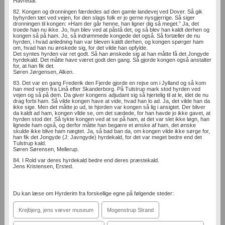
Havredal.
82. Kongen og dronningen færdedes ad den gamle landevej ved Dover. Så gik
byhyrden tæt ved vejen, for den slags folk er jo gerne nysgjerrige. Så siger
dronningen til kongen: »Ham der går henne, han ligner dig så meget.” Ja, det
troede han nu ikke. Jo, hun blev ved at påstå det, og så blev han kaldt derhen og
kongen så på ham. Jo, så indrømmede kongede det også. Så fortæller de nu
hyrden, i hvad anledning han var bleven kaldt derhen, og kongen spørger ham
om, hvad han nu ønskede sig, for det vilde han opfylde.
Det syntes hyrden var ret godt. Så han ønskede sig at han måtte få det Jongyde
hyrdekald. Det måtte have været godt den gang. Så gjorde kongen også anstalter
for, at han fik det.
Søren Jørgensen, Alken.
83. Det var en gang Frederik den Fjerde gjorde en rejse om i Jylland og så kom
han med vejen fra Linå efter Skanderborg. På Tulstrup mark stod hyrden ved
vejen og så på dem. Da giver kongens adjudant sig så hjertelig til at le, idet de nu
drag forbi ham. Så vilde kongen have at vide, hvad han lo ad. Ja, det vilde han da
ikke sige. Men det måtte jo ud, te hjorden var kongen så lig i ansigtet. Der bliver
da kaldt ad ham, kongen vllde se, om det sædede, for han havde jo ikke gavet, at
hyrden stod der. Så tykte kongen ved at se på ham, at det var slet ikke løgn, han
lignede ham også, og derfor måtte han begære et ønske af ham, det ønske
skulde ikke blive ham nægtet. Ja, så bad ban da, om kongen vilde ikke sørge for,
han fik det Jongyde (J: Javngyde) hyrdekald, for det var meget bedre end det
Tulstrup kald.
Søren Sørensen, Mellerup.
84. I Rold var deres hyrdekald bedre end deres præstekald.
Jens Kristensen, Ersted.
Du kan læse om Hyrderim fra forskellige egne på følgende steder:
Krejbjerg, jens væver museum
Mogenstrup Strand