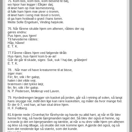
75. Kom bos, kom bos, kom besend te bøj,
wo hjoor han legger i Elkjær døj;
di løwt ham op mæ lasmestonng,
di fulle ham hjem mæ piver o tromm,
di løwt ham i seng mæ tissel o tvonn,
di ga ham hvidwall o grød i hans lomm.
Mette Sofie Engelsøn, Vinding højskole.
76. Når fårene skulde hjem om aftenen, råbtes der og
gøres endnu:
Pus hjem, pus hjem!
Til høvederne råbtes:
Håp, håww!
E. T. K.
77.Fårene råbes hjem ved følgende tilråb:
Hus-hjem, hus-hjem! kom b-æ-æ!
Går de går til skade, siges: Suk, suk ! haj dæ, gråbejen!
E. T. K.
78. . Når man vil have kreaturerne til at bisse,
siger man:
Firr, firr, stik i firr galop,
halen i det vilde vejr,
bræmsen i det tykke læjr,
firr, firr, stik i firr galop.
N. P. Pedersen, Mollerup ved Laven.
79. Hyrdedrengen lægger sin kasket på jorden, går så i retning af solen, så langt
hans skygge når, indtil den lige kan røre kasketten, og måler da hvor mange fod.
Er der 6-7, ved han, at han skal drive hjem.
H. F. Feilberg.
81 A tjente nede i Grønhøj for fårehyrde og havde nu altid hørt, at når et får blev
henne for mig, så havde bjergmanden taget det. Så blev der også et henne, og
a troede jo det om bjergmanden og tænkte, at når a nu drev stille hjem om aftenen
og ikke så mig tilbage, så skulde det nok komme igen. A gjorde det også, og så
kom det rendende lige så stærkt, som det kunde.