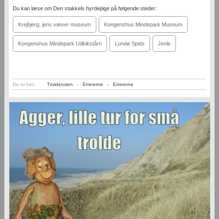
Du kan læse om Den stakkels hyrdepige på følgende steder:
Krejbjerg, jens væver museum
Kongenshus Mindepark Museum
Kongenshus Mindepark Udkikstårn
Lundø Spids
Jenle
Du er her:
Trolderuten
-
Emnerne
-
Emnerne