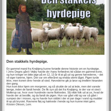
Den stakkels hyrdepige.
En gammel mand fra Krejbjerg kunne fortælle denne historie om en hyrdepige.
I Jens Degns gård i Vejby havde de i hans forfædres tid sådan en gammel kone,
og hun tvinger en bitte pige på en 12, 13 år til at gå ud og genne høvederne, - det
vil siger køerne, hjem. Det var om efteråret og endda slemt tåget. Pigen turde
ikke, men konen drev hende af sted. Høvederne gik jo løse og imellem hinanden
den gang.
Hun kom ikke hjem om morgenen, og så skulde de ud at lede, men det varede
længe, inden de fandt hende. De fik syn på det fra Krejbjerg, te der var et sted i
Mollerup sø, hvor over hundrede ravne flokkedes. Så vilde folk ud at se, hvad de
havde der at bestille, og da fandt de pigen. Hun var gået vild og var så gået i
sumpen der i mosen, og nu havde hun siddet i der et par dage i vand og mudder
til op på brystet. Ravnene fløj og hakkede i hende og hun kunne intet gøre.
Kristen Olesen, Lem.