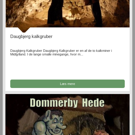
Daugbjerg kalkgruber
Daugbjerg Kalkgruber Daugbjerg Kalkgruber er en af de to kalkminer i
Midtjylland. I de lange smalle minegange, hvor m...
Læs mere