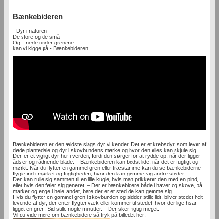
Bænkebideren
- Dyr i naturen -
De store og de små
Og – nede under grenene –
kan vi kigge på - Bænkebideren.
Bænkebideren er den ældste slags dyr vi kender. Det er et krebsdyr, som lever af
døde plantedele og dyr i skovbundens mørke og hvor den elles kan skjule sig.
Den er et vigtigt dyr her i verden, fordi den sørger for at rydde op, når der ligger
ådsler og rådnende blade. – Bænkebideren kan bedst lide, når det er fugtigt og
mørkt. Når du flytter en gammel gren eller træstamme kan du se bænkebiderne
flygte ind i mørket og fugtigheden, hvor den kan gemme sig andre steder.
Den kan rulle sig sammen til en lille kugle, hvis man prikkerer den med en pind,
eller hvis den føler sig generet. – Der er bænkebidere både i haver og skove, på
marker og enge i hele landet, bare der er et sted de kan gemme sig.
Hvis du flytter en gammel gren i skovbunden og sidder stille lidt, bliver stedet helt
levende at dyr, der enter flygter væk eller kommer til stedet, hvor der lige hsar
ligget en gren. Sid stille nogle minutter. – Der sker rigtig meget.
Vil du vide mere om bænkebidere så tryk på billedet her: