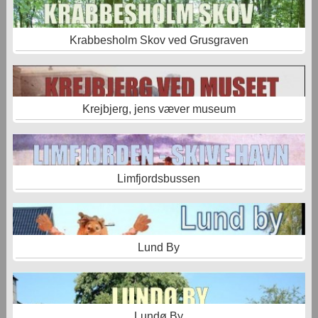
Krabbesholm Skov ved Grusgraven
Krejbjerg, jens væver museum
Limfjordsbussen
Lund By
Lundø By