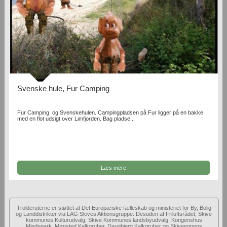
Svenske hule, Fur Camping
Fur Camping og Svenskehulen. Campingpladsen på Fur ligger på en bakke
med en flot udsigt over Limfjorden. Bag pladse...
Læs mere
Trolderuterne er støttet af Det Europæiske fælleskab og ministeriet for By, Bolig
og Landdistrikter via LAG Skives Aktionsgruppe. Desuden af Friluftsrådet, Skive
kommunes Kulturudvalg, Skive Kommunes landsbyudvalg, Kongenshus
Mindepark, Mønsted Kalkgruber, Daugbjerg Kalkgruber og Skiveegnens