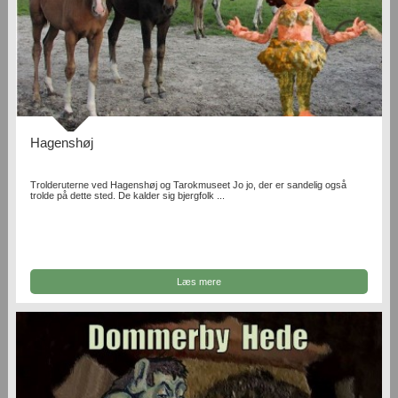
Hagenshøj
Trolderuterne ved Hagenshøj og Tarokmuseet Jo jo, der er sandelig også
trolde på dette sted. De kalder sig bjergfolk ...
Læs mere