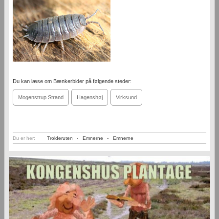
Du kan læse om Bænkerbider på følgende steder:
Mogenstrup Strand
Hagenshøj
Virksund
Du er her:
Trolderuten
-
Emnerne
-
Emnerne