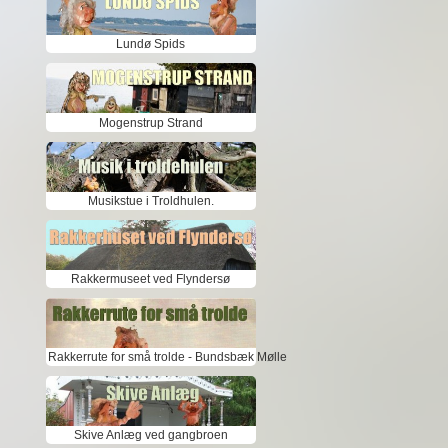
Lundø Spids
Mogenstrup Strand
Musikstue i Troldhulen.
Rakkermuseet ved Flyndersø
Rakkerrute for små trolde - Bundsbæk Mølle
Skive Anlæg ved gangbroen