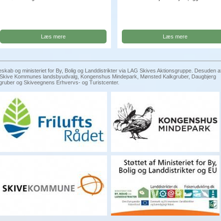
Læs mere
Læs mere
eskab og ministeriet for By, Bolig og Landdistrikter via LAG Skives Aktionsgruppe. Desuden a
g, Skive Kommunes landsbyudvalg, Kongenshus Mindepark, Mønsted Kalkgruber, Daugbjerg
gruber og Skiveegnens Erhvervs- og Turistcenter.