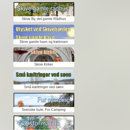
Skive By, det gamle Rådhus
Skive gamle havn og træbroen
Skive Kirker
Små kæltringer ved søen
Svenske hule, Fur Camping