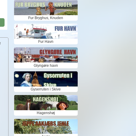
Fur Bryghus, Knuden
Fur Havn
f
Glyngøre havn
Gyserruten i Skive
Hagenshøj