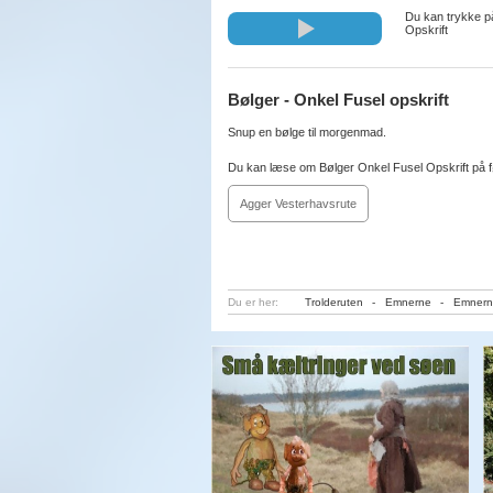
Du kan trykke på
Opskrift
Bølger - Onkel Fusel opskrift
Snup en bølge til morgenmad.
Du kan læse om Bølger Onkel Fusel Opskrift på f
Agger Vesterhavsrute
Du er her:
Trolderuten
-
Emnerne
-
Emnern