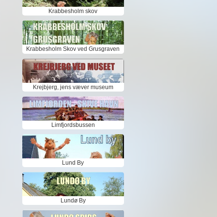
Krabbesholm skov
Krabbesholm Skov ved Grusgraven
Krejbjerg, jens væver museum
Limfjordsbussen
Lund By
Lundø By