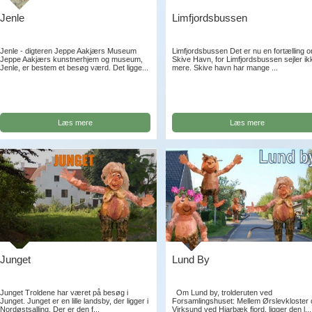
Jenle
Limfjordsbussen
Jenle - digteren Jeppe Aakjærs Museum
Limfjordsbussen Det er nu en fortælling 
Jeppe Aakjærs kunstnerhjem og museum,
Skive Havn, for Limfjordsbussen sejler ik
Jenle, er bestem et besøg værd. Det ligge...
mere. Skive havn har mange ...
Læs mere
Læs mere
Junget
Lund By
Junget Troldene har været på besøg i
Om Lund by, trolderuten ved
Junget. Junget er en lille landsby, der ligger i
Forsamlingshuset: Mellem Ørslevkloster
Nordøstsalling. Der er den f...
Virksund ved Hjarbæk fjord, ligger den l...