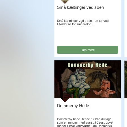
Små kæltringer ved søen
Små kæltringer ved søen - en tur ved
Flyndersø for små trolde. ...
Læs mere
Dommerby Hede
Dommerby hede Denne tur kan du tage
som en rundtur med start på Jegstrupvej
lige før Skive Vandværk. Om Danmarks ...