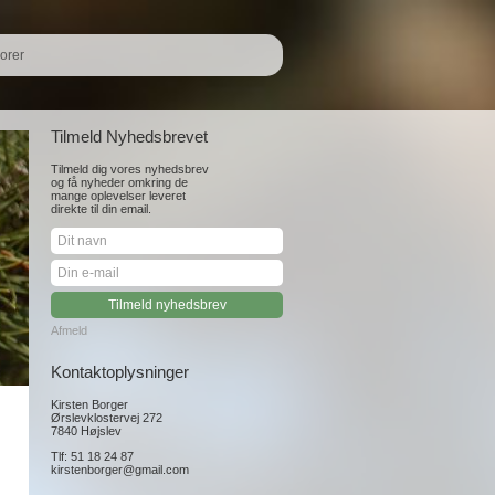
orer
Tilmeld Nyhedsbrevet
Tilmeld dig vores nyhedsbrev
og få nyheder omkring de
mange oplevelser leveret
direkte til din email.
Afmeld
Kontaktoplysninger
Kirsten Borger
Ørslevklostervej 272
7840 Højslev
Tlf: 51 18 24 87
kirstenborger@gmail.com