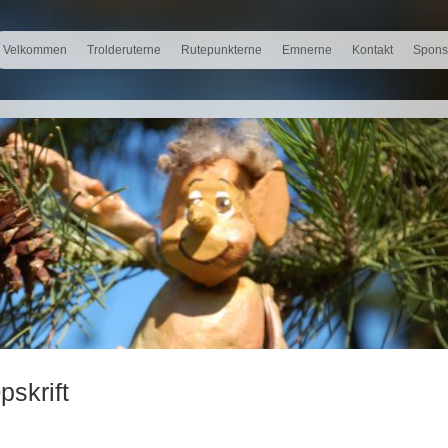
Velkommen
Trolderuterne
Rutepunkterne
Emnerne
Kontakt
Spons
skrift