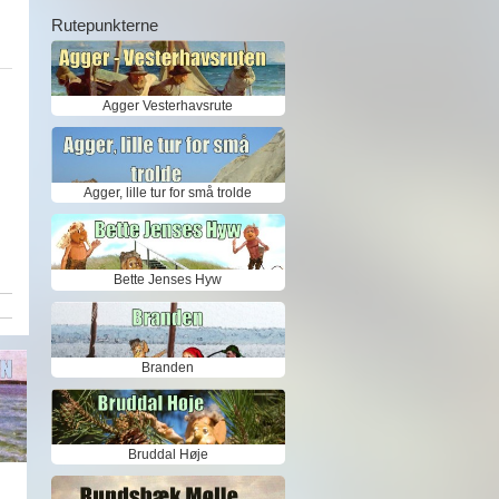
Rutepunkterne
Agger Vesterhavsrute
Agger, lille tur for små trolde
Bette Jenses Hyw
Branden
Bruddal Høje