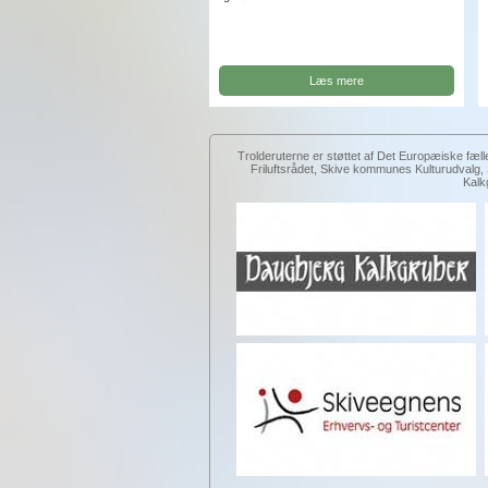
Læs mere
Trolderuterne er støttet af Det Europæiske fæll
Friluftsrådet, Skive kommunes Kulturudval
Kalk