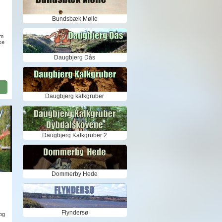
Bundsbæk Mølle
om
ke
Daugbjerg Dås
Daugbjerg kalkgruber
Daugbjerg Kalkgruber 2
Dommerby Hede
Flyndersø
 og