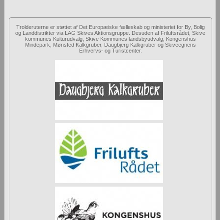
Trolderuterne er støttet af Det Europæiske fælleskab og ministeriet for By, Bolig
og Landdistrikter via LAG Skives Aktionsgruppe. Desuden af Friluftsrådet, Skive
kommunes Kulturudvalg, Skive Kommunes landsbyudvalg, Kongenshus
Mindepark, Mønsted Kalkgruber, Daugbjerg Kalkgruber og Skiveegnens
Erhvervs- og Turistcenter.