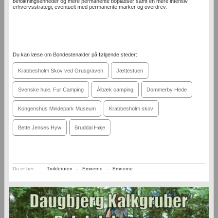
befolkningsenheder og mere permanente bopladser samt en mere intensiv
erhvervsstrategi, eventuelt med permanente marker og overdrev.
Du kan læse om Bondestenalder på følgende steder:
Krabbesholm Skov ved Grusgraven
Jættestuen
Svenske hule, Fur Camping
Ålbæk camping
Dommerby Hede
Kongenshus Mindepark Museum
Krabbesholm skov
Bette Jenses Hyw
Bruddal Høje
Du er her:
Trolderuten
-
Emnerne
-
Emnerne