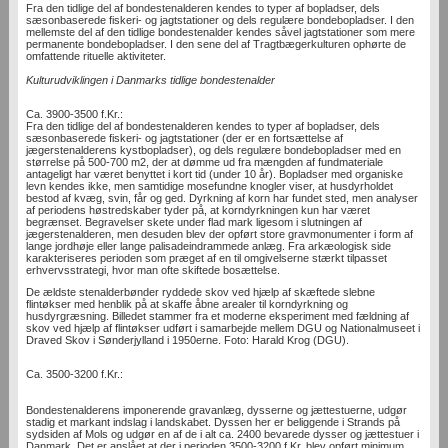
Fra den tidlige del af bondestenalderen kendes to typer af bopladser, dels
sæsonbaserede fiskeri- og jagtstationer og dels regulære bondebopladser. I den
mellemste del af den tidlige bondestenalder kendes såvel jagtstationer som mere
permanente bondebopladser. I den sene del af Tragtbægerkulturen ophørte de
omfattende rituelle aktiviteter.
Kulturudviklingen i Danmarks tidlige bondestenalder
Ca. 3900-3500 f.Kr.:
Fra den tidlige del af bondestenalderen kendes to typer af bopladser, dels
sæsonbaserede fiskeri- og jagtstationer (der er en fortsættelse af
jægerstenalderens kystbopladser), og dels regulære bondebopladser med en
størrelse på 500-700 m2, der at dømme ud fra mængden af fundmateriale
antageligt har været benyttet i kort tid (under 10 år). Bopladser med organiske
levn kendes ikke, men samtidige mosefundne knogler viser, at husdyrholdet
bestod af kvæg, svin, får og ged. Dyrkning af korn har fundet sted, men analyser
af periodens høstredskaber tyder på, at korndyrkningen kun har været
begrænset. Begravelser skete under flad mark ligesom i slutningen af
jægerstenalderen, men desuden blev der opført store gravmonumenter i form af
lange jordhøje eller lange palisadeindrammede anlæg. Fra arkæologisk side
karakteriseres perioden som præget af en til omgivelserne stærkt tilpasset
erhvervsstrategi, hvor man ofte skiftede bosættelse.
De ældste stenalderbønder ryddede skov ved hjælp af skæftede slebne
flintøkser med henblik på at skaffe åbne arealer til korndyrkning og
husdyrgræsning. Billedet stammer fra et moderne eksperiment med fældning af
skov ved hjælp af flintøkser udført i samarbejde mellem DGU og Nationalmuseet i
Draved Skov i Sønderjylland i 1950erne. Foto: Harald Krog (DGU).
Ca. 3500-3200 f.Kr.:
Bondestenalderens imponerende gravanlæg, dysserne og jættestuerne, udgør
stadig et markant indslag i landskabet. Dyssen her er beliggende i Strands på
sydsiden af Mols og udgør en af de i alt ca. 2400 bevarede dysser og jættestuer i
Danmark. Det er anslået at der i perioden 3500-3200 f.Kr. blev opført minimum