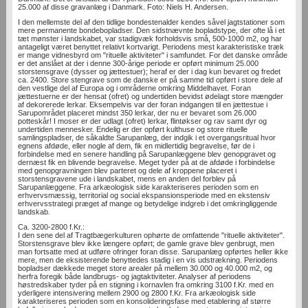
25.000 af disse gravanlæg i Danmark. Foto: Niels H. Andersen.
I den mellemste del af den tidlige bondestenalder kendes såvel jagtstationer som
mere permanente bondebopladser. Den sidstnævnte bopladstype, der ofte lå i et
tæt mønster i landskabet, var stadigvæk forholdsvis små, 500-1000 m2, og har
antageligt været benyttet relativt kortvarigt. Periodens mest karakteristiske træk
er mange vidnesbyrd om "rituelle aktiviteter" i samfundet. For det danske område
er det anslået at der i denne 300-årige periode er opført minimum 25.000
storstensgrave (dysser og jættestuer); heraf er der i dag kun bevaret og fredet
ca. 2400. Store stengrave som de danske er på samme tid opført i store dele af
den vestlige del af Europa og i områderne omkring Middelhavet. Foran
jættestuerne er der hensat (ofret) og undertiden bevidst ødelagt store mængder
af dekorerede lerkar. Eksempelvis var der foran indgangen til en jættestue i
Sarupområdet placeret mindst 350 lerkar, der nu er bevaret som 26.000
potteskår! I moser er der udlagt (ofret) lerkar, flintøkser og rav samt dyr og
undertiden mennesker. Endelig er der opført kulthuse og store rituelle
samlingspladser, de såkaldte Sarupanlæg, der indgik i et overgangsritual hvor
egnens afdøde, eller nogle af dem, fik en midlertidig begravelse, før de i
forbindelse med en senere handling på Sarupanlæggene blev genopgravet og
dernæst fik en blivende begravelse. Meget tyder på at de afdøde i forbindelse
med genopgravningen blev parteret og dele af kroppene placeret i
storstensgravene ude i landskabet, mens en anden del forblev på
Sarupanlæggene. Fra arkæologisk side karakteriseres perioden som en
erhvervsmæssig, territorial og social ekspansionsperiode med en ekstensiv
erhvervsstrategi præget af mange og betydelige indgreb i det omkringliggende
landskab.
Ca. 3200-2800 f.Kr.:
I den sene del af Tragtbægerkulturen ophørte de omfattende "rituelle aktiviteter".
Storstensgrave blev ikke længere opført; de gamle grave blev genbrugt, men
man fortsatte med at udføre ofringer foran disse. Sarupanlæg opførtes heller ikke
mere, men de eksisterende benyttedes stadig i en vis udstrækning. Periodens
bopladser dækkede meget store arealer på mellem 30.000 og 40.000 m2, og
herfra foregik både landbrugs- og jagtaktiviteter. Analyser af periodens
høstredskaber tyder på en stigning i kornavlen fra omkring 3100 f.Kr. med en
yderligere intensivering mellem 2900 og 2800 f.Kr. Fra arkæologisk side
karakteriseres perioden som en konsolideringsfase med etablering af større