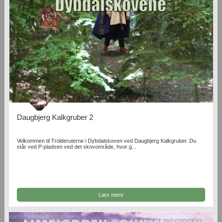
Daugbjerg Kalkgruber 2
Velkommen til Trolderuterne i Dybdalskoven ved Daugbjerg Kalkgruber. Du
står ved P-pladsen ved det skovområde, hvor g...
Læs mere