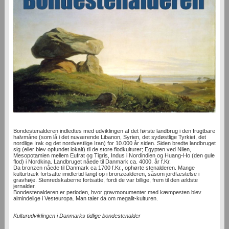
Bondestenalderen indledtes med udviklingen af det første landbrug i den frugtbare
halvmåne (som lå i det nuværende Libanon, Syrien, det sydøstlige Tyrkiet, det
nordlige Irak og det nordvestlige Iran) for 10.000 år siden. Siden bredte landbruget
sig (eller blev opfundet lokalt) til de store flodkulturer; Egypten ved Nilen,
Mesopotamien mellem Eufrat og Tigris, Indus i Nordindien og Huang-Ho (den gule
flod) i Nordkina. Landbruget nåede til Danmark ca. 4000. år f.Kr.
Da bronzen nåede til Danmark ca 1700 f.Kr., ophørte stenalderen. Mange
kulturtræk fortsatte imidlertid langt op i bronzealderen, såsom jordfæstelse i
gravhøje. Stenredskaberne fortsatte, fordi de var billige, frem til den ældste
jernalder.
Bondestenalderen er perioden, hvor gravmonumenter med kæmpesten blev
almindelige i Vesteuropa. Man taler da om megalit-kulturen.
Kulturudviklingen i Danmarks tidlige bondestenalder