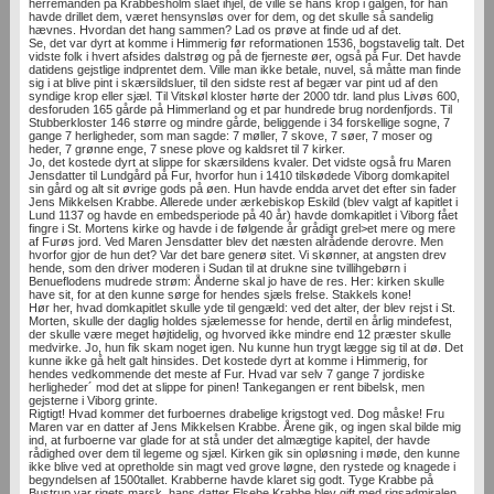
herremanden på Krabbesholm slået ihjel, de ville se hans krop i galgen, for han
havde drillet dem, været hensynsløs over for dem, og det skulle så sandelig
hævnes. Hvordan det hang sammen? Lad os prøve at finde ud af det.
Se, det var dyrt at komme i Himmerig før reformationen 1536, bogstavelig talt. Det
vidste folk i hvert afsides dalstrøg og på de fjerneste øer, også på Fur. Det havde
datidens gejstlige indprentet dem. Ville man ikke betale, nuvel, så måtte man finde
sig i at blive pint i skærsildsluer, til den sidste rest af begær var pint ud af den
syndige krop eller sjæl. Til Vitskøl kloster hørte der 2000 tdr. land plus Livøs 600,
desforuden 165 gårde på Himmerland og et par hundrede brug nordenfjords. Til
Stubberkloster 146 større og mindre gårde, beliggende i 34 forskellige sogne, 7
gange 7 herligheder, som man sagde: 7 møller, 7 skove, 7 søer, 7 moser og
heder, 7 grønne enge, 7 snese plove og kaldsret til 7 kirker.
Jo, det kostede dyrt at slippe for skærsildens kvaler. Det vidste også fru Maren
Jensdatter til Lundgård på Fur, hvorfor hun i 1410 tilskødede Viborg domkapitel
sin gård og alt sit øvrige gods på øen. Hun havde endda arvet det efter sin fader
Jens Mikkelsen Krabbe. Allerede under ærkebiskop Eskild (blev valgt af kapitlet i
Lund 1137 og havde en embedsperiode på 40 år) havde domkapitlet i Viborg fået
fingre i St. Mortens kirke og havde i de følgende år grådigt grel>et mere og mere
af Furøs jord. Ved Maren Jensdatter blev det næsten alrådende derovre. Men
hvorfor gjor­ de hun det? Var det bare generø­ sitet. Vi skønner, at angsten drev
hende, som den driver moderen i Sudan til at drukne sine tvillihgebørn i
Benueflodens mudrede strøm: Ånderne skal jo have de­ res. Her: kirken skulle
have sit, for at den kunne sørge for hendes sjæls frelse. Stakkels kone!
Hør her, hvad domkapitlet skulle yde til gengæld: ved det alter, der blev rejst i St.
Morten, skulle der daglig holdes sjælemesse for hende, dertil en årlig mindefest,
der skulle være meget højtidelig, og hvorved ikke mindre end 12 præster skulle
medvirke. Jo, hun fik skam noget igen. Nu kunne hun trygt lægge sig til at dø. Det
kunne ikke gå helt galt hinsides. Det kostede dyrt at komme i Himmerig, for
hendes vedkommende det meste af Fur. Hvad var selv 7 gange 7 jordiske
herligheder´ mod det at slippe for pinen! Tankegangen er rent bibelsk, men
gejsterne i Viborg grinte.
Rigtigt! Hvad kommer det furboernes drabelige krigstogt ved. Dog måske! Fru
Maren var en datter af Jens Mikkelsen Krabbe. Årene gik, og ingen skal bilde mig
ind, at furboerne var glade for at stå under det almægtige kapitel, der havde
rådighed over dem til legeme og sjæl. Kirken gik sin opløsning i møde, den kunne
ikke blive ved at opretholde sin magt ved grove løgne, den rystede og knagede i
begyndelsen af 1500tallet. Krabberne havde klaret sig godt. Tyge Krabbe på
Bustrup var rigets marsk, hans datter Elsebe Krabbe blev gift med rigsadmiralen