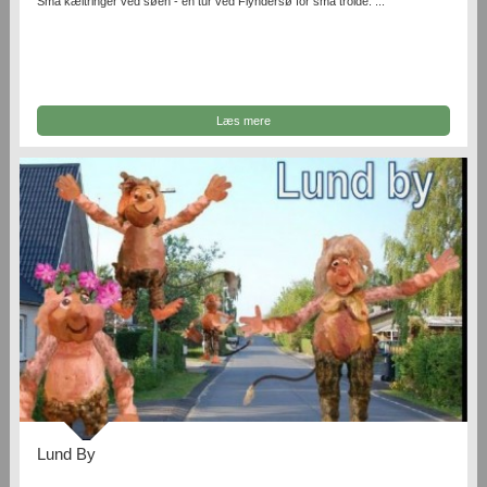
Små kæltringer ved søen - en tur ved Flyndersø for små trolde. ...
Læs mere
Lund By