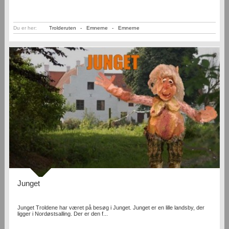
Du er her:
Trolderuten
-
Emnerne
-
Emnerne
Junget
Junget Troldene har været på besøg i Junget. Junget er en lille landsby, der
ligger i Nordøstsalling. Der er den f...