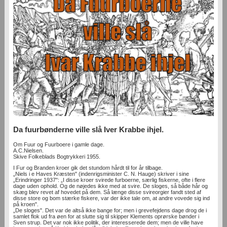
Da fuurbønderne ville slå Iver Krabbe ihjel.
Om Fuur og Fuurboere i gamle dage.
A.C.Nielsen.
Skive Folkeblads Bogtrykkeri 1955.
I Fur og Branden kroer gik det stundom hårdt til for år tilbage.
„Niels i e Haves Kræsten" (indenrigsminister C. N. Hauge) skriver i sine
„Erindringer 1937": „I disse kroer svirede furboerne, særlig fiskerne, ofte i flere
dage uden ophold. Og de nøjedes ikke med at svire. De sloges, så både hår og
skæg blev revet af hovedet på dem. Så længe disse svireorgier fandt sted af
disse store og bom­ stærke fiskere, var der ikke tale om, at andre vovede sig ind
på kroen".
„De sloges". Det var de altså ikke bange for; men i grevefejdens dage drog de i
samlet flok ud fra øen for at slutte sig til skipper Klements oprørske bønder i
Sven­ strup. Det var nok ikke politik, der interesserede dem; men de ville have