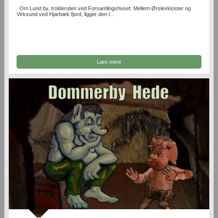
Om Lund by, trolderuten ved Forsamlingshuset: Mellem Ørslevkloster og
Virksund ved Hjarbæk fjord, ligger den l...
Læs mere