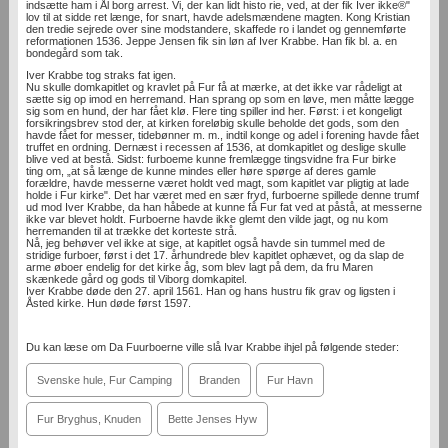
indsætte ham i Ål­ borg arrest. Vi, der kan lidt histo­ rie, ved, at der fik Iver ikke®"
lov til at sidde ret længe, for snart, havde adelsmændene magten. Kong Kristian
den tredie sejrede over sine modstandere, skaffede ro i landet og gennemførte
reformationen 1536. Jeppe Jensen fik sin løn af Iver Krabbe. Han fik bl. a. en
bondegård som tak.
Iver Krabbe tog straks fat igen.
Nu skulle domkapitlet og kravlet på Fur få at mærke, at det ikke var rådeligt at
sætte sig op imod en herremand. Han sprang op som en løve, men måtte lægge
sig som en hund, der har fået klø. Flere ting spiller ind her. Først: i et kongeligt
forsikringsbrev stod der, at kirken foreløbig skulle beholde det gods, som den
havde fået for messer, tidebønner m. m., indtil konge og adel i forening havde fået
truffet en ordning. Dernæst i recessen af 1536, at domkapitlet og deslige skulle
blive ved at bestå. Sidst: furboeme kunne fremlægge tingsvidne fra Fur birke­
ting om, „at så længe de kunne mindes eller høre spørge af deres gamle
forældre, havde messerne været holdt ved magt, som kapitlet var pligtig at lade
holde i Fur kirke". Det har været med en sær fryd, furboerne spillede denne trumf
ud mod Iver Krabbe, da han håbede at kunne få Fur fat ved at påstå, at messerne
ikke var blevet holdt. Furboerne havde ikke glemt den vilde jagt, og nu kom
herremanden til at trække det korteste strå.
Nå, jeg behøver vel ikke at sige, at kapitlet også havde sin tummel med de
stridige furboer, først i det 17. århundrede blev kapitlet ophævet, og da slap de
arme øboer endelig for det kirke åg, som blev lagt på dem, da fru Maren
skænkede gård og gods til Viborg domkapitel.
Iver Krabbe døde den 27. april 1561. Han og hans hustru fik grav og ligsten i
Åsted kirke. Hun døde først 1597.
Du kan læse om Da Fuurboerne ville slå Ivar Krabbe ihjel på følgende steder:
Svenske hule, Fur Camping
Branden
Fur Havn
Fur Bryghus, Knuden
Bette Jenses Hyw