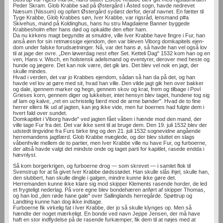
Peder Skram. Glob Krabbe sad på Østergård i Åsted sogn, havde nedrevet
Næsum (Nissum) og opført Østergård sydøst derfor, deraf navnet. En fætter til
Tyge Krabbe, Glob Krabbes søn, Iver Krabbe, var rigsråd, lensmand p#a
Skivehus, mand på Koldinghus, hans hu­ stru Magdalene Banner byggede
Krabbesholm efter hans død og opkaldte den efter ham.
Da nu kirkens magt begyndte at smuldre, ville Iver Krabbe have fingre i Fur, han
anså øen for sin retmæssige ejendom, den var bleven Viborg domkapitels ejen­
dom under falske forudsætninger. Nå, var det hans ø, så havde han vel også lov
til at jage der­ ovre. „Den løwerdag nest efter Set. Ketteli Dag" 1532 kom han og en
ven, Hans v. Wisch, en holstensk adelsmand og eventyrer, derover med heste og
hunde og jægere. Det kan nok være, det gik løs. Det blev vel nok en jagt, der
skulle mindes.
Hvad i verden, det var jo Krabbes ejendom, sådan så han da på det, og han
havde vel lov at gøre med sit, hvad han ville. Den vilde jagt gik hen over bakker
og dale, igennem marker og hegn, gennem skov og krat, frem og tilbage i Povl
Grieses korn, gennem diger og lukkelser, intet hensyn blev taget, hundene tog sig
af lam og kalve, „ret en uchristelig færd mod de arme bønder". Hvad de to fine
herrer ellers fik ud af jagten, kan jeg ikke vide, men fur­ boernes had fulgte dem i
hvert fald over sundet.
Domkapitlet i Viborg havde" ved jagten fået våben i hænde mod den mand, der
ville tage Fur fra det. Det var ikke sent til at bruge dem. Den 19. juli 1532 blev der
udstedt tingvidne fra Furs birke­ ting og den 21. juli 1532 sognevidne angående
herremandens jagtfærd. Glob Krabbe mæglede, og der blev sluttet en slags
våbenhvile mellem de to partier, men Iver Krabbe ville nu have Fur, og furboerne,
der altså havde valgt det mindste onde og taget parti for kapitlet, rasede endda i
hævnlyst.
Så kom borgerkrigen, og furboerne drog — som skrevet — i samlet flok til
Svenstrup for at få givet Iver Krabbe dødsstødet. Han skulle slås ihjel, skulle han,
den slubbert, han skulle dingle i galgen, mindre kunne ikke gøre det.
Herremanden kunne ikke klare sig mod skipper Klements rasende horder, de led
et frygteligt nederlag. På vore egne blev bondehæren anført af skipper Thomas,
og han lod „den røde hane gale" over Sallinglands herregårde. Spøttrup og
Landting kunne han dog ikke indtage.
Furboerne fik virkelig fat i Iver Krabbe, der jo så skulle klynges op. Men så
hændte der noget mærkeligt. En bonde ved navn Jeppe Jensen, der må have
haft en stor indflydelse på de rasende furkæmper, fik dem til at nøjes med at