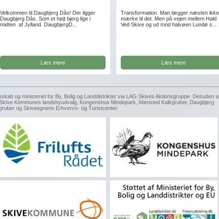
Velkommen til Daugbjerg Dås! Der ligger
Transformation. Man lægger næsten ikk
Daugbjerg Dås. Som et højt bjerg lige i
mærke til det. Men på vejen mellem Hald
midten af Jylland. DaugbjergD...
Ved Skive og ud mod halvøen Lundø s...
Læs mere
Læs mere
eskab og ministeriet for By, Bolig og Landdistrikter via LAG Skives Aktionsgruppe. Desuden a
g, Skive Kommunes landsbyudvalg, Kongenshus Mindepark, Mønsted Kalkgruber, Daugbjerg
gruber og Skiveegnens Erhvervs- og Turistcenter.