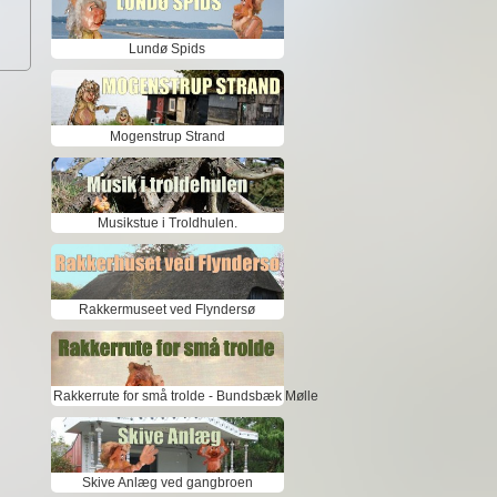
Lundø Spids
Mogenstrup Strand
Musikstue i Troldhulen.
Rakkermuseet ved Flyndersø
Rakkerrute for små trolde - Bundsbæk Mølle
Skive Anlæg ved gangbroen