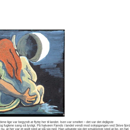
ene lige var begyndt at flytte her til landet. Isen var smeltet – det var det dejligste
g fuglene sang så lystigt. På halvøen Fjends i landet vendt mod solopgangen ved Skive fjor
nu, at her var et godt sted at slå sig ned. Han udsøgte sig det smukkeste sted at bo, en høj