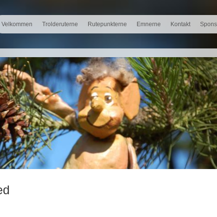
Velkommen
Trolderuterne
Rutepunkterne
Emnerne
Kontakt
Spons
ed