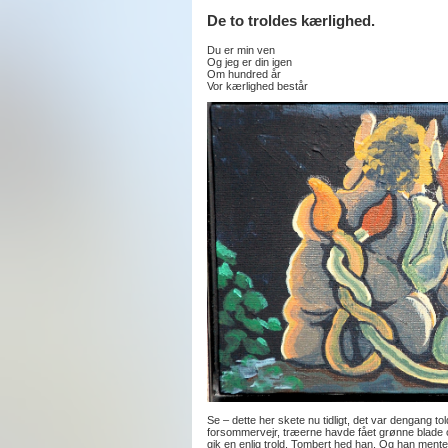
De to troldes kærlighed.
Du er min ven
Og jeg er din igen
Om hundred år
Vor kærlighed består
Se – dette her skete nu tidligt, det var dengang told
forsommervejr, træerne havde fået grønne blade o
gik en enlig trold. Tombert hed han. Og han mente 