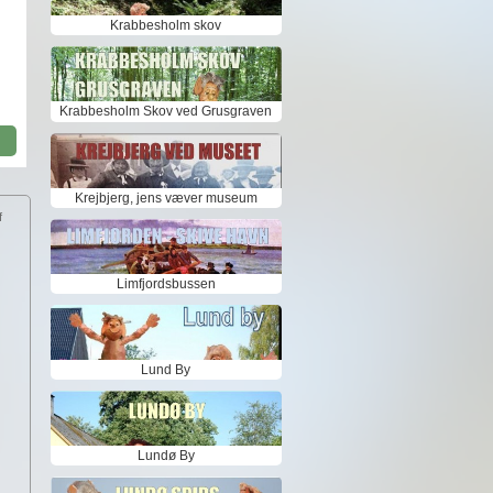
Krabbesholm skov
e
Krabbesholm Skov ved Grusgraven
Krejbjerg, jens væver museum
f
Limfjordsbussen
Lund By
Lundø By