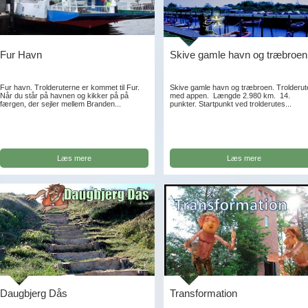
Fur Havn
Skive gamle havn og træbroen
Fur havn. Trolderuterne er kommet til Fur.
Skive gamle havn og træbroen. Trolderut
Når du står på havnen og kikker på på
med appen. Længde 2.980 km. 14.
færgen, der sejler mellem Branden...
punkter. Startpunkt ved trolderutes...
Læs mere
Læs mere
Daugbjerg Dås
Transformation