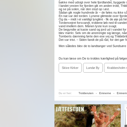
bakke med udsigt over hele fjordlandet, byggede 
I landet vesten for fjorden gik en anden trold, T
og se på solen, når den stod op i øst.
Sådan gik nogle hundrede år – de føles nu ikke så
En nat var det torden. Lynene glimtede over fjorde
Og da – midt i et vældigt lynglimt - fik de øje på
Tordenvejret forsvandt, troldene løb ned til van
vand imellem dem. Månen lyste kun svagt.
De begyndte at kaste sand og jord ud i vandet fo
blev mørkt. Selv om de anstrengte sig længe, nå
Tomberts dæmning førte den ene vej og Thildebrit
Det var trist. – Siden fandt de på råd, for det gør 
Men således blev de to landtanger ved Sundsøre
Du kan læse om De to troldes kærlighed på følge
Skive Kirker
Lundø By
Krabbesholm 
Du er her:
Trolderuten
-
Emnerne
-
Emnern