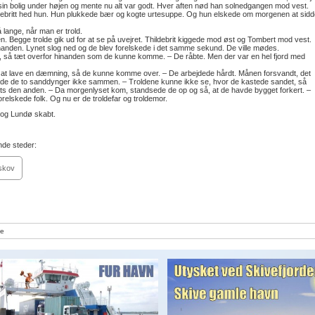
sin bolig under højen og mente nu alt var godt. Hver aften nød han solnedgangen mod vest.
hildebritt hed hun. Hun plukkede bær og kogte urtesuppe. Og hun elskede om morgenen at sidd
 lange, når man er trold.
n. Begge trolde gik ud for at se på uvejret. Thildebrit kiggede mod øst og Tombert mod vest.
 hinanden. Lynet slog ned og de blev forelskede i det samme sekund. De ville mødes.
det, så tæt overfor hinanden som de kunne komme. – De råbte. Men der var en hel fjord med
r at lave en dæmning, så de kunne komme over. – De arbejdede hårdt. Månen forsvandt, det
ede de to sanddynger ikke sammen. – Troldene kunne ikke se, hvor de kastede sandet, så
ts den anden. – Da morgenlyset kom, standsede de op og så, at de havde bygget forkert. –
forelskede folk. Og nu er de troldefar og troldemor.
 og Lundø skabt.
nde steder:
skov
e