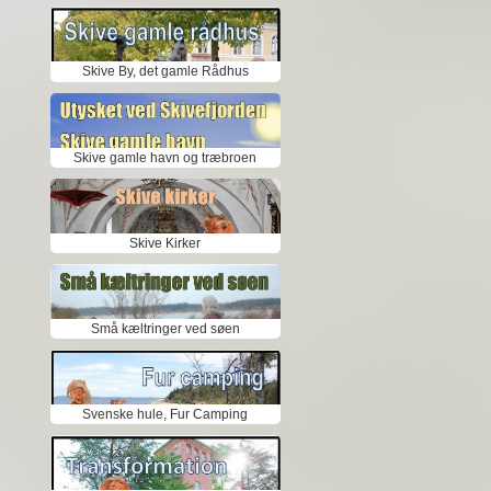
Skive By, det gamle Rådhus
Skive gamle havn og træbroen
Skive Kirker
Små kæltringer ved søen
Svenske hule, Fur Camping