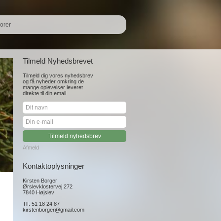
orer
Tilmeld Nyhedsbrevet
Tilmeld dig vores nyhedsbrev
og få nyheder omkring de
mange oplevelser leveret
direkte til din email.
Afmeld
Kontaktoplysninger
Kirsten Borger
Ørslevklostervej 272
7840 Højslev
Tlf: 51 18 24 87
kirstenborger@gmail.com