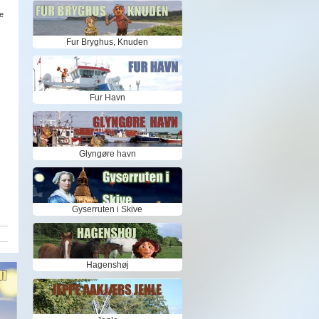
e
Fur Bryghus, Knuden
Fur Havn
Glyngøre havn
Gyserruten i Skive
Hagenshøj