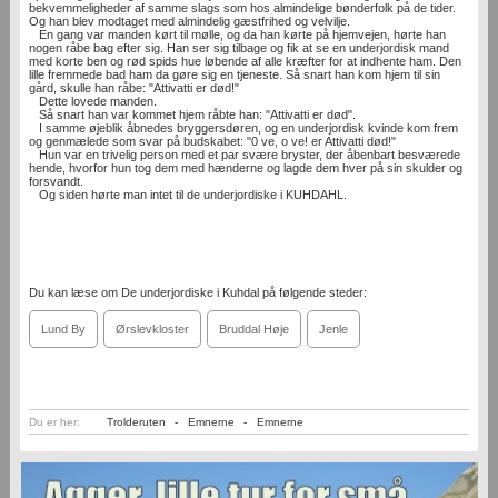
bekvemmeligheder af samme slags som hos almindelige bønderfolk på de tider.
Og han blev modtaget med almindelig gæstfrihed og velvilje.
En gang var manden kørt til mølle, og da han kørte på hjemvejen, hørte han
nogen råbe bag efter sig. Han ser sig tilbage og fik at se en underjordisk mand
med korte ben og rød spids hue løbende af alle kræfter for at indhente ham. Den
lille fremmede bad ham da gøre sig en tjeneste. Så snart han kom hjem til sin
gård, skulle han råbe: "Attivatti er død!"
Dette lovede manden.
Så snart han var kommet hjem råbte han: "Attivatti er død".
I samme øjeblik åbnedes bryggersdøren, og en underjordisk kvinde kom frem
og genmælede som svar på budskabet: "0 ve, o ve! er Attivatti død!"
Hun var en trivelig person med et par svære bryster, der åbenbart besværede
hende, hvorfor hun tog dem med hænderne og lagde dem hver på sin skulder og
forsvandt.
Og siden hørte man intet til de underjordiske i KUHDAHL.
Du kan læse om De underjordiske i Kuhdal på følgende steder:
Lund By
Ørslevkloster
Bruddal Høje
Jenle
Du er her:
Trolderuten
-
Emnerne
-
Emnerne