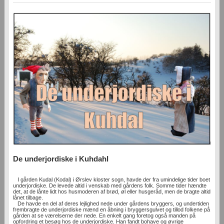
De underjordiske i Kuhdahl
I gården Kudal (Kodal) i Ørslev kloster sogn, havde der fra umindelige tider boet
underjordiske. De levede altid i venskab med gårdens folk. Somme tider hændte
det, at de lånte lidt hos husmoderen af brød, øl eller husgeråd, men de bragte altid
lånet tilbage.
De havde en del af deres lejlighed nede under gårdens bryggers, og undertiden
frembragte de underjordiske mænd en åbning i bryggersgulvet og tillod folkene på
gården at se værelserne der nede. En enkelt gang foretog også manden på
opfordring et besøg hos de underjordiske. Han fandt bohave og øvrige