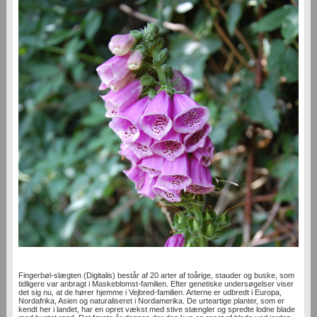
Fingerbøl-slægten (Digitalis) består af 20 arter af toårige, stauder og buske, som
tidligere var anbragt i Maskeblomst-familien. Efter genetiske undersøgelser viser
det sig nu, at de hører hjemme i Vejbred-familien. Arterne er udbredt i Europa,
Nordafrika, Asien og naturaliseret i Nordamerika. De urteartige planter, som er
kendt her i landet, har en opret vækst med stive stængler og spredte lodne blade