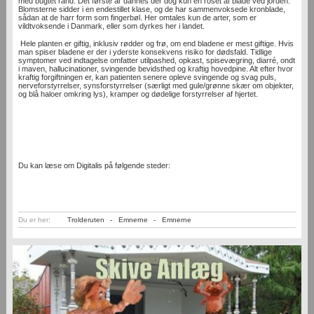
med bugtet rand. Det første år dannes der dog kun en roset af blade ved jorden.
Blomsterne sidder i en endestillet klase, og de har sammenvoksede kronblade,
sådan at de harr form som fingerbøl. Her omtales kun de arter, som er
vildtvoksende i Danmark, eller som dyrkes her i landet.
Hele planten er giftig, inklusiv rødder og frø, om end bladene er mest giftige. Hvis
man spiser bladene er der i yderste konsekvens risiko for dødsfald. Tidlige
symptomer ved indtagelse omfatter utilpashed, opkast, spisevægring, diarré, ondt
i maven, hallucinationer, svingende bevidsthed og kraftig hovedpine. Alt efter hvor
kraftig forgiftningen er, kan patienten senere opleve svingende og svag puls,
nerveforstyrrelser, synsforstyrrelser (særligt med gule/grønne skær om objekter,
og blå haloer omkring lys), kramper og dødelige forstyrrelser af hjertet.
Du kan læse om Digitalis på følgende steder:
Du er her:
Trolderuten
-
Emnerne
-
Emnerne