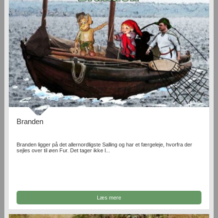
Branden
Branden ligger på det allernordligste Salling og har et færgeleje, hvorfra der
sejles over til øen Fur. Det tager ikke l...
Læs mere