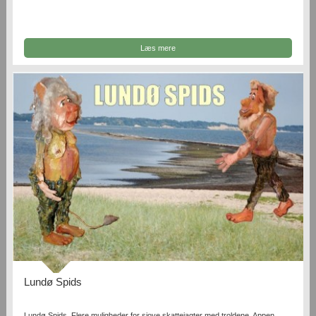
Læs mere
Lundø Spids
Lundø Spids. Flere muligheder for sjove skattejagter med troldene. Appen