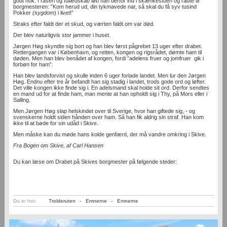
godt nok. I raseri og fulædskab løb han derfor ind i skænkestuen og råbte til
borgmesteren: ”Kom herud ud, din tykmavede nar, så skal du få syv tusind
Pokker
(sygdom
) i livet!”
Straks efter faldt der et skud, og værten faldt om var død.
Der blev naturligvis stor jammer i huset.
Jørgen Høg skyndte sig bort og han blev først pågrebet 13 uger efter drabet.
Rettergangen var i København, og retten, kongen og rigsrådet, dømte ham til
døden. Men han blev benådet af kongen, fordi ”adelens fruer og jomfruer gik i
forbøn for ham”.
Han blev landsforvist og skulle inden 6 uger forlade landet. Men lur den Jørgen
Høg. Endnu efter tre år befandt han sig stadig i landet, trods gode ord og løfter.
Det ville kongen ikke finde sig i. En adelsmand skal holde sit ord. Derfor sendtes
en mand ud for at finde ham, man mente at han opholdt sig i Thy, på Mors eller i
Salling.
Men Jørgen Høg slap helskindet over til Sverige, hvor han giftede sig, - og
svenskerne holdt siden hånden over ham. Så han fik aldrig sin straf. Han kom
ikke til at bøde for sin udåd i Skive.
Men måske kan du møde hans kolde genfærd, der må vandre omkring i Skive.
Fra Bogen om Skive, af Carl Hansen
Du kan læse om Drabet på Skives borgmester på følgende steder:
Du er her:
Trolderuten
-
Emnerne
-
Emnerne