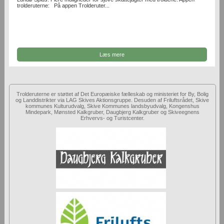
trolderuterne: På appen Trolderuter...
Læs mere
Trolderuterne er støttet af Det Europæiske fælleskab og ministeriet for By, Bolig
og Landdistrikter via LAG Skives Aktionsgruppe. Desuden af Friluftsrådet, Skive
kommunes Kulturudvalg, Skive Kommunes landsbyudvalg, Kongenshus
Mindepark, Mønsted Kalkgruber, Daugbjerg Kalkgruber og Skiveegnens
Erhvervs- og Turistcenter.