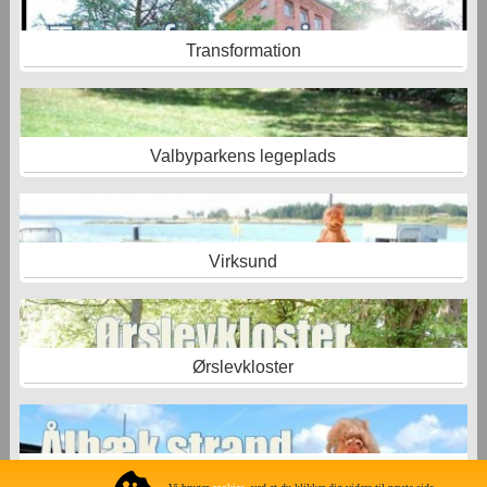
Transformation
Valbyparkens legeplads
Virksund
Ørslevkloster
Ålbæk -Limfjordscamping