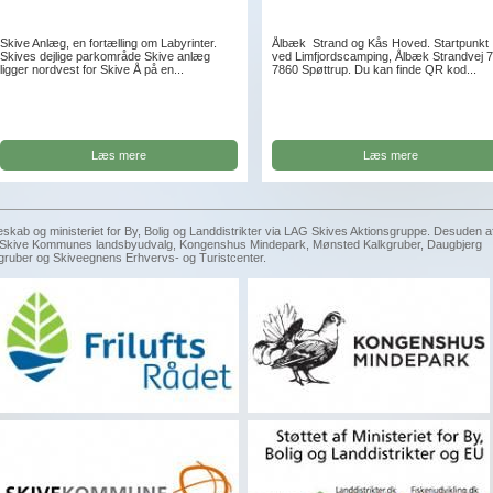
Skive Anlæg, en fortælling om Labyrinter.
Ålbæk Strand og Kås Hoved. Startpunkt
Skives dejlige parkområde Skive anlæg
ved Limfjordscamping, Ålbæk Strandvej 7
ligger nordvest for Skive Å på en...
7860 Spøttrup. Du kan finde QR kod...
Læs mere
Læs mere
eskab og ministeriet for By, Bolig og Landdistrikter via LAG Skives Aktionsgruppe. Desuden a
g, Skive Kommunes landsbyudvalg, Kongenshus Mindepark, Mønsted Kalkgruber, Daugbjerg
gruber og Skiveegnens Erhvervs- og Turistcenter.