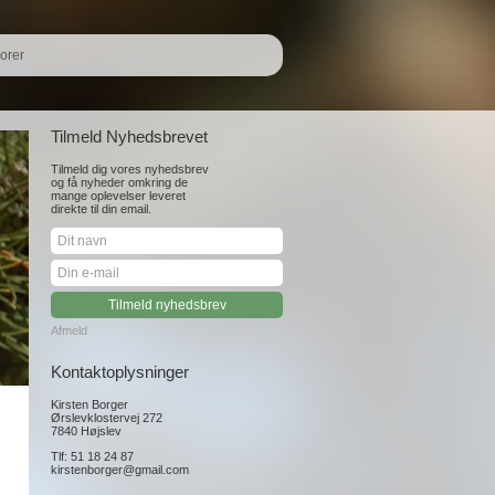
orer
Tilmeld Nyhedsbrevet
Tilmeld dig vores nyhedsbrev
og få nyheder omkring de
mange oplevelser leveret
direkte til din email.
Afmeld
Kontaktoplysninger
Kirsten Borger
Ørslevklostervej 272
7840 Højslev
Tlf: 51 18 24 87
kirstenborger@gmail.com