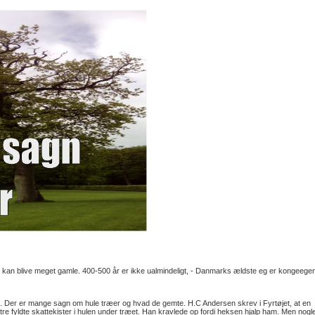
n blive meget gamle. 400-500 år er ikke ualmindeligt, - Danmarks ældste eg er kongeegen
Der er mange sagn om hule træer og hvad de gemte. H.C Andersen skrev i Fyrtøjet, at en
tre fyldte skattekister i hulen under træet. Han kravlede op fordi heksen hjalp ham. Men nogl