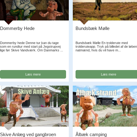
Dommerby Hede
Bundsbæk Mølle
Dommerby hede Denne tur kan du tage
Bundsbæk Mølle En trolderute med
som en rundtur med start på Jegstrupvej
trolderuteapp. Tryk på billedet af de løbe
lige før Skive Vandværk. Om Danmarks ...
natmænd, hvis du vil have m...
Læs mere
Læs mere
Skive Anlæg ved gangbroen
Ålbæk camping