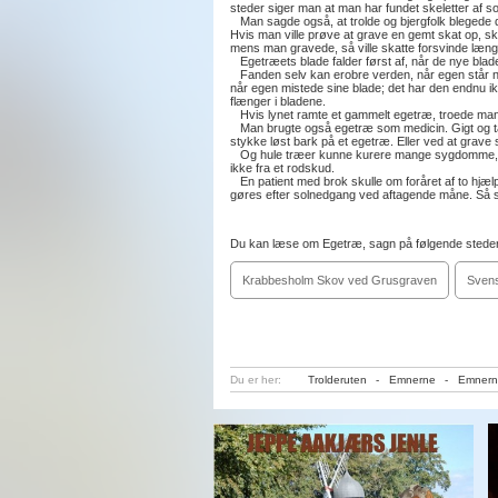
steder siger man at man har fundet skeletter af so
Man sagde også, at trolde og bjergfolk blegede d
Hvis man ville prøve at grave en gemt skat op, s
mens man gravede, så ville skatte forsvinde længe
Egetræets blade falder først af, når de nye blade
Fanden selv kan erobre verden, når egen står nøg
når egen mistede sine blade; det har den endnu ik
flænger i bladene.
Hvis lynet ramte et gammelt egetræ, troede man 
Man brugte også egetræ som medicin. Gigt og tand
stykke løst bark på et egetræ. Eller ved at grav
Og hule træer kunne kurere mange sygdomme, hvi
ikke fra et rodskud.
En patient med brok skulle om foråret af to hjæ
gøres efter solnedgang ved aftagende måne. Så
Du kan læse om Egetræ, sagn på følgende steder
Krabbesholm Skov ved Grusgraven
Svens
Du er her:
Trolderuten
-
Emnerne
-
Emnern