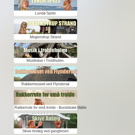
Lundø Spids
Mogenstrup Strand
Musikstue i Troldhulen.
Rakkermuseet ved Flyndersø
Rakkerrute for små trolde - Bundsbæk Mølle
Skive Anlæg ved gangbroen