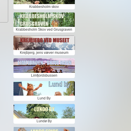
Krabbesholm skov
Krabbesholm Skov ved Grusgraven
Krejbjerg, jens væver museum
Limfjordsbussen
Lund By
Lundø By