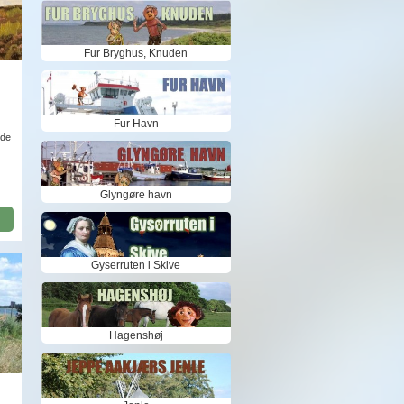
Fur Bryghus, Knuden
Fur Havn
nde
Glyngøre havn
Gyserruten i Skive
Hagenshøj