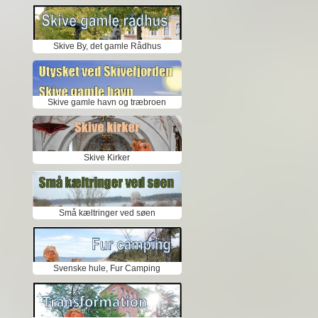
Skive By, det gamle Rådhus
Skive gamle havn og træbroen
Skive Kirker
Små kæltringer ved søen
Svenske hule, Fur Camping