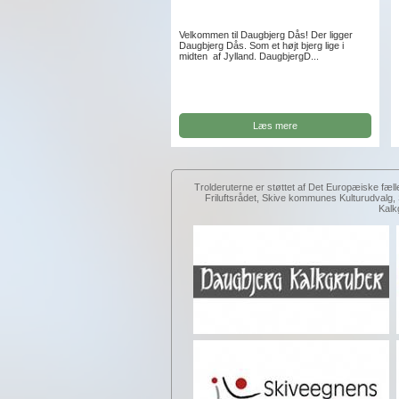
Velkommen til Daugbjerg Dås! Der ligger
Daugbjerg Dås. Som et højt bjerg lige i
midten af Jylland. DaugbjergD...
Læs mere
Trolderuterne er støttet af Det Europæiske fæll
Friluftsrådet, Skive kommunes Kulturudval
Kalk