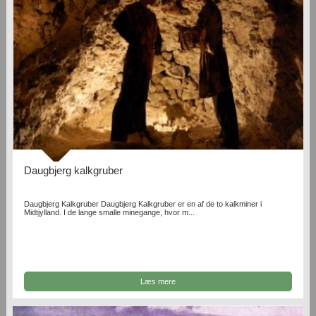
Daugbjerg kalkgruber
Daugbjerg Kalkgruber Daugbjerg Kalkgruber er en af de to kalkminer i
Midtjylland. I de lange smalle minegange, hvor m...
Læs mere