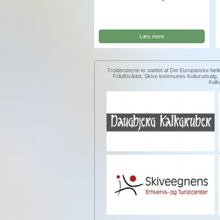
Læs mere
Trolderuterne er støttet af Det Europæiske fæll
Friluftsrådet, Skive kommunes Kulturudval
Kalk