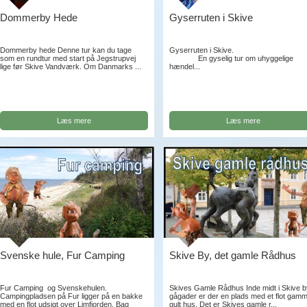
Dommerby Hede
Gyserruten i Skive
Dommerby hede Denne tur kan du tage
Gyserruten i Skiv
som en rundtur med start på Jegstrupvej
En gyselig tur om uhyggelige
lige før Skive Vandværk. Om Danmarks ...
hændel...
Læs mere
Læs mere
Svenske hule, Fur Camping
Skive By, det gamle Rådhus
Fur Camping og Svenskehulen.
Skives Gamle Rådhus Inde midt i Skive 
Campingpladsen på Fur ligger på en bakke
gågader er der en plads med et flot gamm
med en flot udsigt over Limfjorden. Bag
gult hus. Det er Skives gamle r...