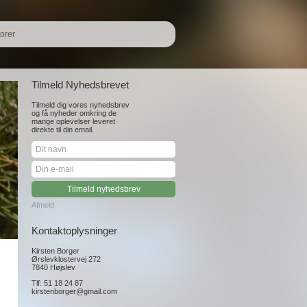
orer
Tilmeld Nyhedsbrevet
Tilmeld dig vores nyhedsbrev
og få nyheder omkring de
mange oplevelser leveret
direkte til din email.
Afmeld
Kontaktoplysninger
Kirsten Borger
Ørslevklostervej 272
7840 Højslev
Tlf: 51 18 24 87
kirstenborger@gmail.com