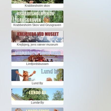
Krabbesholm skov
Krabbesholm Skov ved Grusgraven
Krejbjerg, jens væver museum
Limfjordsbussen
Lund By
Lundø By