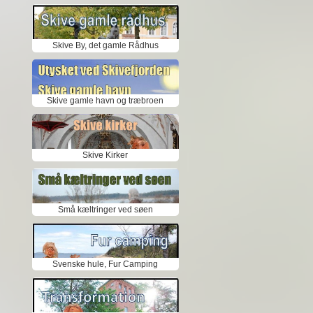
Skive By, det gamle Rådhus
Skive gamle havn og træbroen
Skive Kirker
Små kæltringer ved søen
Svenske hule, Fur Camping