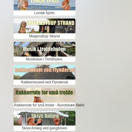
Lundø Spids
Mogenstrup Strand
Musikstue i Troldhulen.
Rakkermuseet ved Flyndersø
Rakkerrute for små trolde - Bundsbæk Mølle
Skive Anlæg ved gangbroen