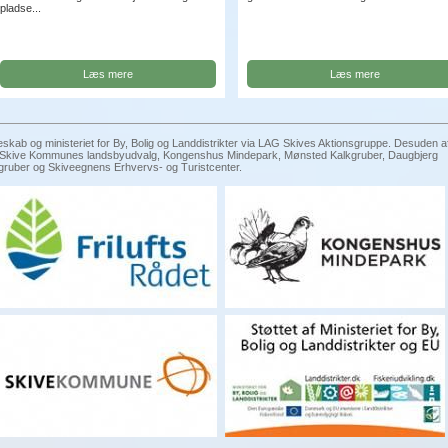
pladse...
Læs mere
Læs mere
eskab og ministeriet for By, Bolig og Landdistrikter via LAG Skives Aktionsgruppe. Desuden a
g, Skive Kommunes landsbyudvalg, Kongenshus Mindepark, Mønsted Kalkgruber, Daugbjerg
gruber og Skiveegnens Erhvervs- og Turistcenter.