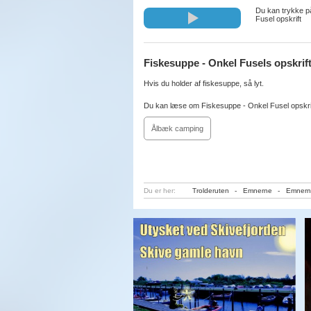
Du kan trykke p
Fusel opskrift
Fiskesuppe - Onkel Fusels opskrif
Hvis du holder af fiskesuppe, så lyt.
Du kan læse om Fiskesuppe - Onkel Fusel opskrif
Ålbæk camping
Du er her:
Trolderuten
-
Emnerne
-
Emnern