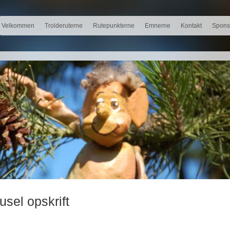
Velkommen
Trolderuterne
Rutepunkterne
Emnerne
Kontakt
Spons
sel opskrift