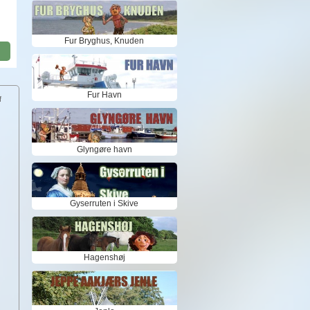
Fur Bryghus, Knuden
Fur Havn
f
Glyngøre havn
Gyserruten i Skive
Hagenshøj