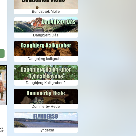
Bundsbæk Mølle
e.
Daugbjerg Dås
Daugbjerg kalkgruber
Daugbjerg Kalkgruber 2
Dommerby Hede
bys
Flyndersø
elt