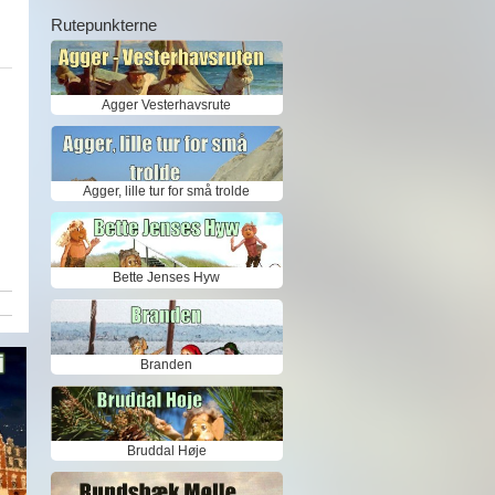
Rutepunkterne
Agger Vesterhavsrute
Agger, lille tur for små trolde
Bette Jenses Hyw
Branden
Bruddal Høje