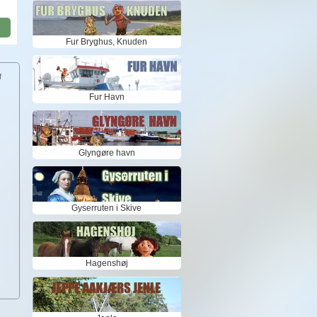
Fur Bryghus, Knuden
f
Fur Havn
Glyngøre havn
Gyserruten i Skive
Hagenshøj