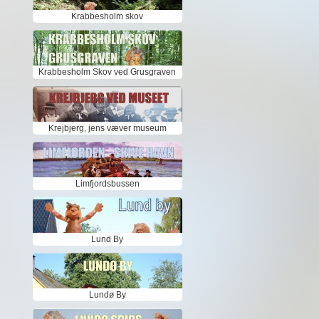
Krabbesholm skov
Krabbesholm Skov ved Grusgraven
Krejbjerg, jens væver museum
Limfjordsbussen
Lund By
Lundø By