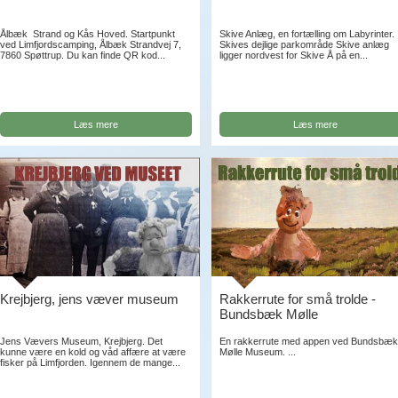
Ålbæk Strand og Kås Hoved. Startpunkt
Skive Anlæg, en fortælling om Labyrinter.
ved Limfjordscamping, Ålbæk Strandvej 7,
Skives dejlige parkområde Skive anlæg
7860 Spøttrup. Du kan finde QR kod...
ligger nordvest for Skive Å på en...
Læs mere
Læs mere
Krejbjerg, jens væver museum
Rakkerrute for små trolde -
Bundsbæk Mølle
Jens Vævers Museum, Krejbjerg. Det
En rakkerrute med appen ved Bundsbæ
kunne være en kold og våd affære at være
Mølle Museum. ...
fisker på Limfjorden. Igennem de mange...