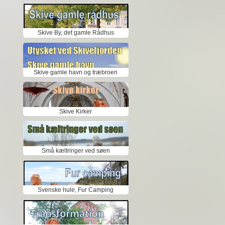
Skive By, det gamle Rådhus
Skive gamle havn og træbroen
Skive Kirker
Små kæltringer ved søen
Svenske hule, Fur Camping