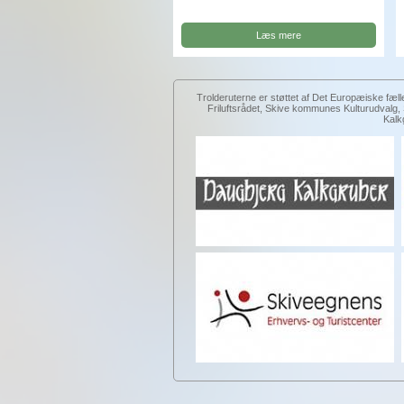
Læs mere
Trolderuterne er støttet af Det Europæiske fæll
Friluftsrådet, Skive kommunes Kulturudval
Kalk