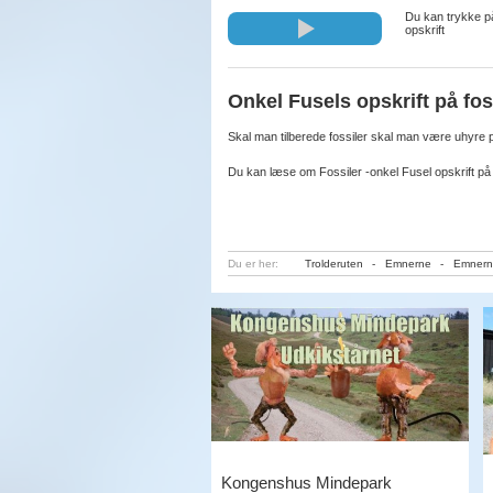
Du kan trykke på
opskrift
Onkel Fusels opskrift på fos
Skal man tilberede fossiler skal man være uhyre p
Du kan læse om Fossiler -onkel Fusel opskrift på
Du er her:
Trolderuten
-
Emnerne
-
Emnern
Kongenshus Mindepark