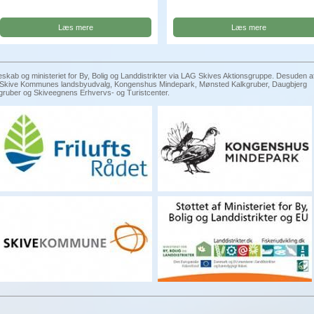
Læs mere
Læs mere
eskab og ministeriet for By, Bolig og Landdistrikter via LAG Skives Aktionsgruppe. Desuden a
g, Skive Kommunes landsbyudvalg, Kongenshus Mindepark, Mønsted Kalkgruber, Daugbjerg
gruber og Skiveegnens Erhvervs- og Turistcenter.