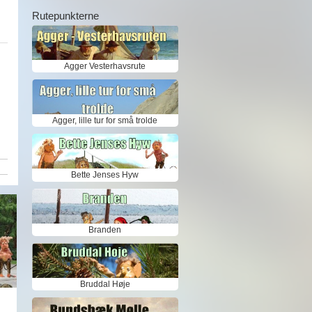
Rutepunkterne
Agger Vesterhavsrute
Agger, lille tur for små trolde
Bette Jenses Hyw
Branden
Bruddal Høje