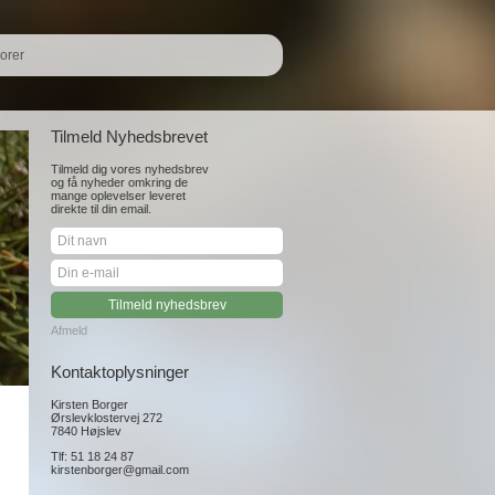
orer
Tilmeld Nyhedsbrevet
Tilmeld dig vores nyhedsbrev
og få nyheder omkring de
mange oplevelser leveret
direkte til din email.
Afmeld
Kontaktoplysninger
Kirsten Borger
Ørslevklostervej 272
7840 Højslev
Tlf: 51 18 24 87
kirstenborger@gmail.com