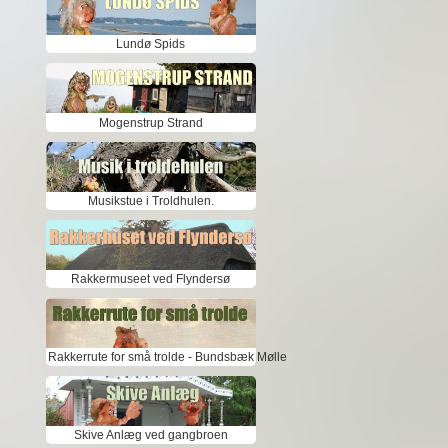
Lundø Spids
Mogenstrup Strand
Musikstue i Troldhulen.
Rakkermuseet ved Flyndersø
Rakkerrute for små trolde - Bundsbæk Mølle
Skive Anlæg ved gangbroen