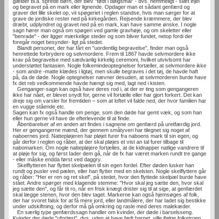
gælder bl.a. sprede børn, der blev "født i dølgsmål" - dvs. hemmeligt - slæt ihjel
og begravet på en mark eller lignende. Opdager man et sådant genfærd og
graver det lille skelet op, vii spøgeriet i reglen standse, hvis man sørger for at
grave de jordiske rester ned på kirkegården. Rejsende kræmmere, der blev
dræbt, udplyndret og gravet ned på en mark, kan have samme ønske. I nogle
sagn hører man også om spøgeri ved gamle gravhøje, og om skeletter eller
"benrade" - der ligger mærkelige steder og som bliver fundet, netop fordi der
foregår noget besynder- ligt på stedet.
Blandt personer, der har fårt en "uordentlig begravelse", finder man også
henrettede forbrydere og selvmordere. Frem til 1867 havde selvmordere ikke
krav på begravelse med sædvanlig kirkelig ceremoni, hvilket utvivlsomt har
understøttet fantasien. Nogle folkemindeoptegnelser fortæller, at selvmordere ikke
- som andre -matte klædes i ligtøj, men skulle begraves i det tøj, de havde haft
på, da de døde. Nogle optegnelser nævner desuden, at selvmorderen burde have
fx det reb vedkommende havde hængt sig med, lagt ned i kisten.
Genganger-sagn kan også have deres rod i, at der er ting som gengangeren
ikke har nået, er blevet snydt for, gerne vil fortælle eller har gjort forkert. Det kan
dreje sig om varsler for fremtiden – som at loftet vil falde ned, der hvor familien har
en vugge stående etc.
Sagen kan fx også handle om penge, som den døde har gemt væk, og som han
eller hun gerne vil have de efterlevende til at finde.
Åbenbarelser af en anden art findes i sagnene om genfærd på uretfærdig jord.
Her er gengangerne mænd, der gennem småtyveri har tilegnet sig noget af
naboernes jord. Nattepløjeren har pløjet furer fra naboens mark til sin egen, og
går derfor i reglen og råber, at der skal pløjes et vist an tal furer tilbage til
nabomarken. Om nogle nattepløjere fortælles, at de kidnapper natlige vandrere til
at pløje for sig, og først Iader dem gå, når de fx har været marken rundt tre gange
- eller måske endda først ved daggry.
Skelflytteren har flyttet skelpælen til sin egen fordel. Efter døden lusker han
rundt og pusler ved pælen, eller han flytter med en skelsten. Nogle skelflyttere går
og råber: "Her er ren og ret skel", på stedet, hvor den flyttede skelpæl burde have
stået. Andre spørger med klagende stemme: "Hvor skal jeg sætte den, hvor skal
jeg sætte den", og får tit ro, når en frisk knægt drister sig til at sige, at genfærdet
skal lægge stenen, hvor den blev taget. Markerne kan også hjemsøges af folk,
der har svoret falsk for at få mere jord, eller landmålere, der har Iadet sig bestikke
under udskiftning, og derfor må gå omkring og rasle med deres malekæder.
En særlig type genfærdssagn handler om kvinder, der døde i barselsseng.
Kvinder der døde "uforløst", dvs. uden at have født barnet, ville ifølge folketroen