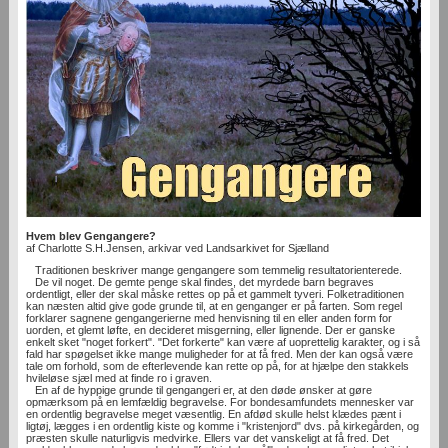
Hvem blev Gengangere?
af Charlotte S.H.Jensen, arkivar ved Landsarkivet for Sjælland
Traditionen beskriver mange gengangere som temmelig resultatorienterede.
De vil noget. De gemte penge skal findes, det myrdede barn begraves
ordentligt, eller der skal måske rettes op på et gammelt tyveri. Folketraditionen
kan næsten altid give gode grunde til, at en genganger er på farten. Som regel
forklarer sagnene gengangerierne med henvisning til en eller anden form for
uorden, et glemt løfte, en decideret misgerning, eller lignende. Der er ganske
enkelt sket "noget forkert". "Det forkerte" kan være af uoprettelig karakter, og i så
fald har spøgelset ikke mange muligheder for at få fred. Men der kan også være
tale om forhold, som de efterlevende kan rette op på, for at hjælpe den stakkels
hvileløse sjæl med at finde ro i graven.
En af de hyppige grunde til gengangeri er, at den døde ønsker at gøre
opmærksom på en lemfældig begravelse. For bondesamfundets mennesker var
en ordentlig begravelse meget væsentlig. En afdød skulle helst klædes pænt i
ligtøj, lægges i en ordentlig kiste og komme i "kristenjord" dvs. på kirkegården, og
præsten skulle naturligvis medvirke. Ellers var det vanskeligt at få fred. Det