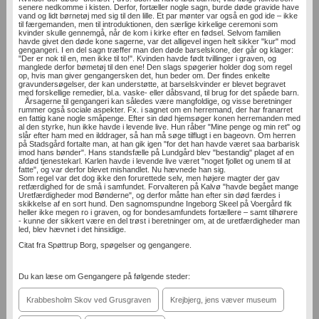
senere nedkomme i kisten. Derfor, fortæller nogle sagn, burde døde gravide have
vand og lidt børnetøj med sig til den lille. Et par mønter var også en god ide – ikke
til færgemanden, men til introduktionen, den særlige kirkelige ceremoni som
kvinder skulle gennemgå, når de kom i kirke efter en fødsel. Selvom familien
havde givet den døde kone sagerne, var det alligevel ingen helt sikker "kur" mod
gengangeri. I en del sagn træffer man den døde barselskone, der går og klager:
"Der er nok til en, men ikke til to!". Kvinden havde født tvillinger i graven, og
manglede derfor bømetøj til den ene! Den slags spøgerier holder dog som regel
op, hvis man giver gengangersken det, hun beder om. Der findes enkelte
gravundersøgelser, der kan understøtte, at barselskvinder er blevet begravet
med forskellige remedier, bl.a. vaske- eller dåbsvand, til brug for det spåede barn.
Årsagerne til gengangeri kan således være mangfoldige, og visse beretninger
rummer også sociale aspekter. Fx. i sagnet om en herremand, der har franarret
en fattig kane nogle småpenge. Efter sin død hjemsøger konen herremanden med
al den styrke, hun ikke havde i levende live. Hun råber "Mine penge og min ret" og
slår efter ham med en ilddrager, så han må søge tilflugt i en bageovn. Om herren
på Stadsgård fortalte man, at han gik igen "for det han havde været saa barbarisk
imod hans bønder". Hans standsfælle på Lundgård blev "bestandig" plaget af en
afdød tjenestekarl. Karlen havde i levende live været "noget fjollet og unem til at
fatte", og var derfor blevet mishandlet. Nu hævnede han sig.
Som regel var det dog ikke den forurettede selv, men højere magter der gav
retfærdighed for de små i samfundet. Forvalteren på Kalvø "havde begået mange
Uretfærdigheder mod Bønderne", og derfor måtte han efter sin død færdes i
skikkelse af en sort hund. Den sagnomspundne Ingeborg Skeel på Voergård fik
heller ikke megen ro i graven, og for bondesamfundets fortællere – samt tilhørere
- kunne der sikkert være en del trøst i beretninger om, at de uretfærdigheder man
led, blev hævnet i det hinsidige.
Citat fra Spøttrup Borg, spøgelser og gengangere.
Du kan læse om Gengangere på følgende steder:
Krabbesholm Skov ved Grusgraven
Krejbjerg, jens væver museum