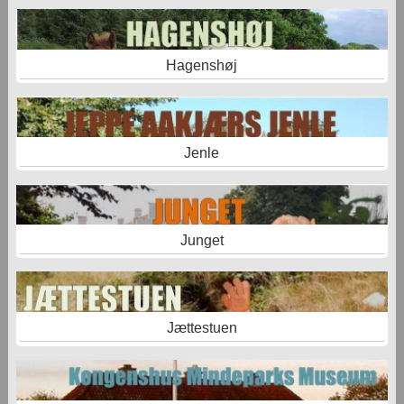
Hagenshøj
Jenle
Junget
Jættestuen