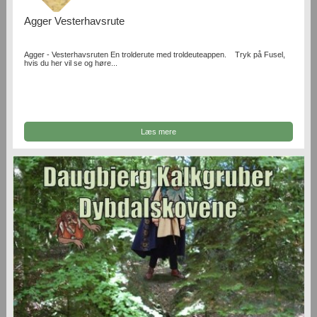
Agger Vesterhavsrute
Agger - Vesterhavsruten En trolderute med troldeuteappen. Tryk på Fusel,
hvis du her vil se og høre...
Læs mere