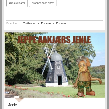
Ørslevkloster
Krabbesholm skov
Du er her:
Trolderuten
-
Emnerne
-
Emnerne
Jenle