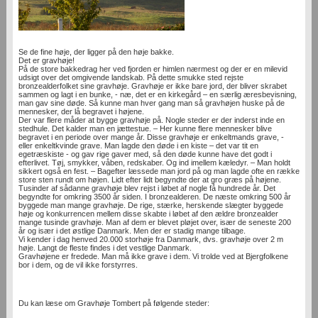
Se de fine høje, der ligger på den høje bakke.
Det er gravhøje!
På de store bakkedrag her ved fjorden er himlen nærmest og der er en milevid
udsigt over det omgivende landskab. På dette smukke sted rejste
bronzealderfolket sine gravhøje. Gravhøje er ikke bare jord, der bliver skrabet
sammen og lagt i en bunke, - næ, det er en kirkegård – en særlig æresbevisning,
man gav sine døde. Så kunne man hver gang man så gravhøjen huske på de
mennesker, der lå begravet i højene.
Der var flere måder at bygge gravhøje på. Nogle steder er der inderst inde en
stedhule. Det kalder man en jættestue. – Her kunne flere mennesker blive
begravet i en periode over mange år. Disse gravhøje er enkeltmands grave, -
eller enkeltkvinde grave. Man lagde den døde i en kiste – det var tit en
egetræskiste - og gav rige gaver med, så den døde kunne have det godt i
efterlivet. Tøj, smykker, våben, redskaber. Og ind imellem kæledyr. – Man holdt
sikkert også en fest. – Bagefter læssede man jord på og man lagde ofte en række
store sten rundt om højen. Lidt efter lidt begyndte der at gro græs på højene.
Tusinder af sådanne gravhøje blev rejst i løbet af nogle få hundrede år. Det
begyndte for omkring 3500 år siden. I bronzealderen. De næste omkring 500 år
byggede man mange gravhøje. De rige, stærke, herskende slægter byggede
høje og konkurrencen mellem disse skabte i løbet af den ældre bronzealder
mange tusinde gravhøje. Man af dem er blevet pløjet over, især de seneste 200
år og især i det østlige Danmark. Men der er stadig mange tilbage.
Vi kender i dag henved 20.000 storhøje fra Danmark, dvs. gravhøje over 2 m
høje. Langt de fleste findes i det vestlige Danmark.
Gravhøjene er fredede. Man må ikke grave i dem. Vi trolde ved at Bjergfolkene
bor i dem, og de vil ikke forstyrres.
Du kan læse om Gravhøje Tombert på følgende steder: