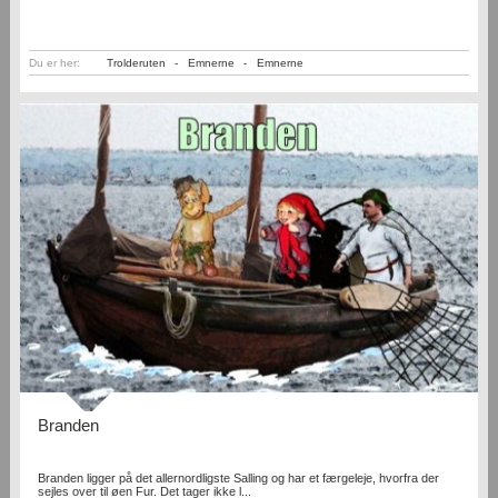
Du er her:
Trolderuten
-
Emnerne
-
Emnerne
Branden
Branden ligger på det allernordligste Salling og har et færgeleje, hvorfra der
sejles over til øen Fur. Det tager ikke l...