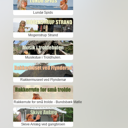
Lundø Spids
Mogenstrup Strand
Musikstue i Troldhulen.
Rakkermuseet ved Flyndersø
Rakkerrute for små trolde - Bundsbæk Mølle
Skive Anlæg ved gangbroen