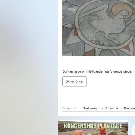
Du kan læse om Helligånden på følgende steder:
Skive Kirker
Du er her:
Trolderuten
-
Emnerne
-
Emnern