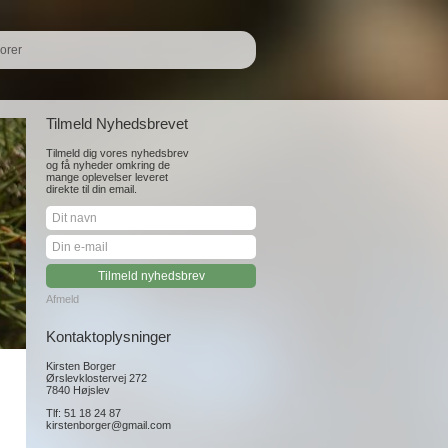
orer
Tilmeld Nyhedsbrevet
Tilmeld dig vores nyhedsbrev
og få nyheder omkring de
mange oplevelser leveret
direkte til din email.
Afmeld
Kontaktoplysninger
Kirsten Borger
Ørslevklostervej 272
7840 Højslev
Tlf: 51 18 24 87
kirstenborger@gmail.com