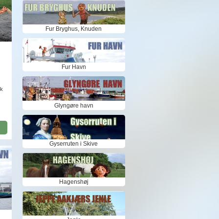
Fur Bryghus, Knuden
Fur Havn
lk
Glyngøre havn
Gyserruten i Skive
Hagenshøj