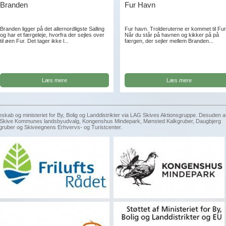
Branden
Fur Havn
Branden ligger på det allernordligste Salling
Fur havn. Trolderuterne er kommet til Fur
og har et færgeleje, hvorfra der sejles over
Når du står på havnen og kikker på på
til øen Fur. Det tager ikke l...
færgen, der sejler mellem Branden...
Læs mere
Læs mere
eskab og ministeriet for By, Bolig og Landdistrikter via LAG Skives Aktionsgruppe. Desuden a
g, Skive Kommunes landsbyudvalg, Kongenshus Mindepark, Mønsted Kalkgruber, Daugbjerg
gruber og Skiveegnens Erhvervs- og Turistcenter.