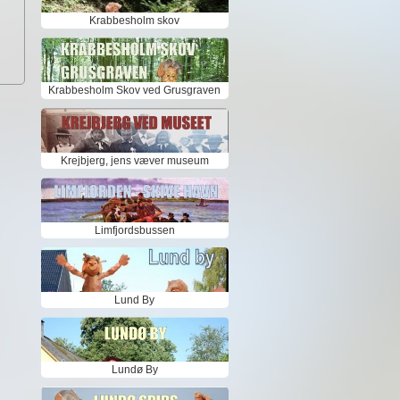
Krabbesholm skov
Krabbesholm Skov ved Grusgraven
Krejbjerg, jens væver museum
Limfjordsbussen
Lund By
Lundø By