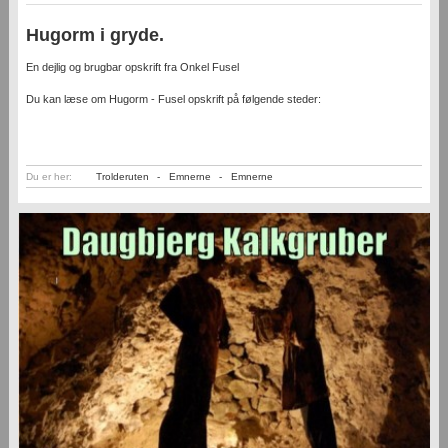
Hugorm i gryde.
En dejlig og brugbar opskrift fra Onkel Fusel
Du kan læse om Hugorm - Fusel opskrift på følgende steder:
Du er her:
Trolderuten
-
Emnerne
-
Emnerne