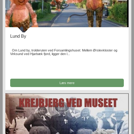
Lund By
Om Lund by, trolderuten ved Forsamlingshuset: Mellem Ørslevkloster og
Virksund ved Hjarbæk fjord, ligger den l...
Læs mere