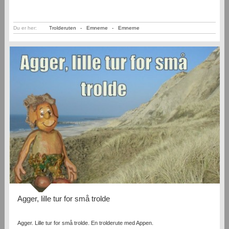
Du er her:
Trolderuten
-
Emnerne
-
Emnerne
Agger, lille tur for små trolde
Agger. Lille tur for små trolde. En trolderute med Appen.
...