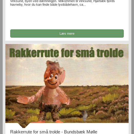
Virksund, byen ved dæmningen. Velkommen til Virksund, Hjarbæk fjords
havneby, hvor du kan finde både lystbådehavn, ca...
Læs mere
Rakkerrute for små trolde - Bundsbæk Mølle