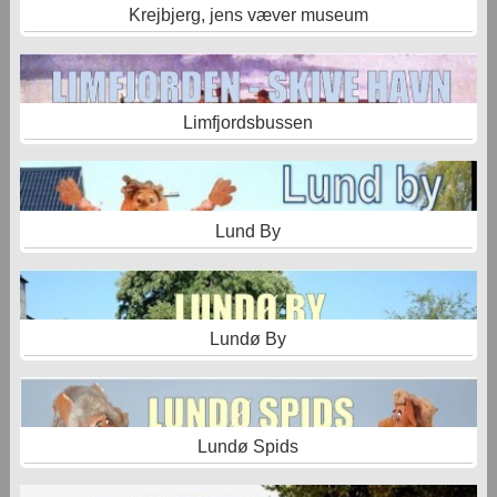
Krejbjerg, jens væver museum
Limfjordsbussen
Lund By
Lundø By
Lundø Spids