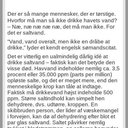
Der er så mange mennesker, der er tørstige.
Hvorfor
må man så ikke drikke havets vand?
– Næ, næ næ næ næ, det må man ikke. For
det er saltvand.
“Vand, vand overalt, men ikke en dråbe at
drikke,” lyder et kendt engelsk sømandscitat.
Det er vitterlig en ualmindelig dårlig idé at
drikke saltvand – faktisk kan det betyde den
visse død. Havvand indeholder nemlig ca. 3,5
procent eller 35.000 ppm (parts per million)
opløste salte, og det er meget mere, end den
menneskelige krop kan tåle at indtage.
Faktisk må drikkevand højst indeholde 500
ppm. Større saltindhold kan simpelt hen
dehydrere, dvs. udtørre, kroppen. En
skibbruden person, der lider af væskemangel
i forvejen, kan dø af dehydrering efter blot et
par glas saltvand. Saltet påvirker nemlig