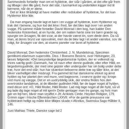
Sammesteds fortæller man om et hyldetræ, der står i gården, at det ofte går frem
og tilbage i den lille gård, hvor det står, i tusmørket og undertiden kigger ind til
børnene, når de er alene.
Det er ikke tilrådeligt at have møbler eller redskaber af hyldetræ, for det kan
Hyldemor ikke lide.
Da man engang havde lagt et barn i en vugge af hyldetræ, kom Hyldemor og
trak det i benene, og hun lod det ikke i fred, før det blev lagt over i en anden
vugge. På samme måde fortæller David Monrad i den bog, han kalder Den
hedenske Kristenhed, at en hyrde, der om natten hørte sine tre børn græde og
spurgte om årsagen, fik det svar, at der havde været én, som diede dem. Da så
man, at deres bryst var opsvulmet, men da de blev lagt i et andet værelse, sov de
roligt, for årsagen var den, at stuens paneler var lavet af hyldetræ.
David Monrad, Den hedenske Christenhed. J. N. Mundelstrup, Specimen
gentilisimi etiamnum superstitis. Diss. I Boesens Beskriv, over Helsingøer, 23,
læses følgende: »Det besynderlige lægedomstræ hylden, der er velkendt og
trives særlig godt i Danmark, har sit navn efter denne gudinde, eller efter Hildi, en
lægedomsgudinde, der med sine gejster eller underguder har sin bolig under dette
træ, hvor det end står; hun har skænket beboerne dette træ og tåler ikke, at det
bliver vanhelliget eller misbrugt. Fra gammel tid har danskerne elsket og æret
hylden og har plantet den ved mure, ved bageovne, i snævre gyder og i kroge
ved mure og vægge. Det er en uudryddelig skik, der endnu findes hos den
overtroiske landalmue, at de tilbeder gudinden Hildi, før de tager noget af hylden,
med disse ord: »O, Hildi Moder, Hildi Moder. Lad mig tage noget af din hyld, så vil
jeg lade dig tage noget af mit igen!« Dette gentager man tre gange, og hvis man
gør en fejl heri, bliver man straffet.« Jfr. Arnkiels Cimbr. Heyden Religion, 179.
Grimm siger i Irische Elfenmårchen LXXVII: »For de gamle preussere var
hyldetræet helligt og måtte ikke tilføjes skade.« Afzelius, Swenska Sago-Håfder II,
146.
Just Mathias Thiele, Danske sagn bd 2