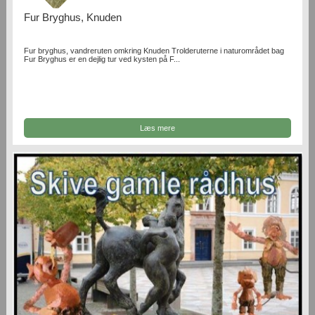
Fur Bryghus, Knuden
Fur bryghus, vandreruten omkring Knuden Trolderuterne i naturområdet bag
Fur Bryghus er en dejlig tur ved kysten på F...
Læs mere