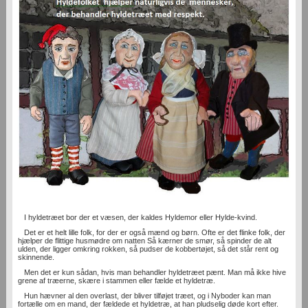
I hyldetræet bor der et væsen, der kaldes Hyldemor eller Hylde-kvind.
Det er et helt lille folk, for der er også mænd og børn. Ofte er det flinke folk, der
hjælper de flittige husmødre om natten Så kærner de smør, så spinder de alt
ulden, der ligger omkring rokken, så pudser de kobbertøjet, så det står rent og
skinnende.
Men det er kun sådan, hvis man behandler hyldetræet pænt. Man må ikke hive
grene af træerne, skære i stammen eller fælde et hyldetræ.
Hun hævner al den overlast, der bliver tilføjet træet, og i Nyboder kan man
fortælle om en mand, der fældede et hyldetræ, at han pludselig døde kort efter.