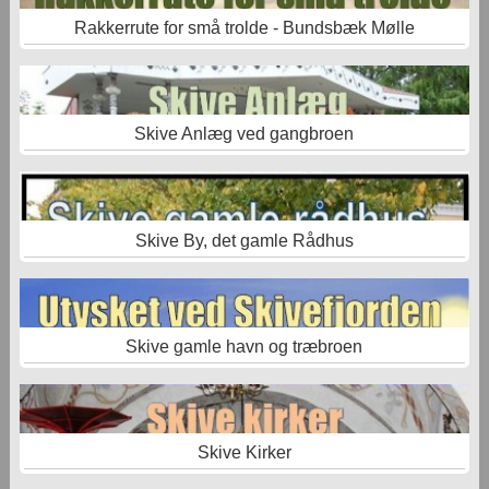
Rakkerrute for små trolde - Bundsbæk Mølle
Skive Anlæg ved gangbroen
Skive By, det gamle Rådhus
Skive gamle havn og træbroen
Skive Kirker