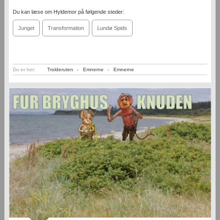
Du kan læse om Hyldemor på følgende steder:
Junget
Transformation
Lundø Spids
Du er her:
Trolderuten
-
Emnerne
-
Emnerne