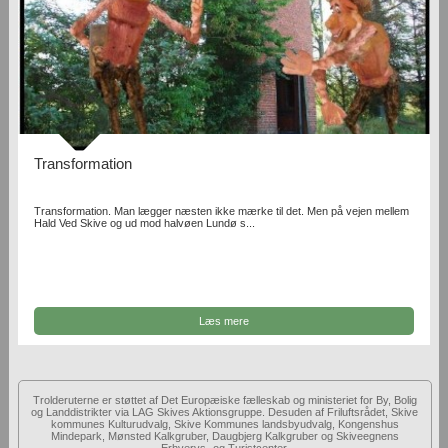
Transformation
Transformation. Man lægger næsten ikke mærke til det. Men på vejen mellem
Hald Ved Skive og ud mod halvøen Lundø s...
Læs mere
Trolderuterne er støttet af Det Europæiske fælleskab og ministeriet for By, Bolig
og Landdistrikter via LAG Skives Aktionsgruppe. Desuden af Friluftsrådet, Skive
kommunes Kulturudvalg, Skive Kommunes landsbyudvalg, Kongenshus
Mindepark, Mønsted Kalkgruber, Daugbjerg Kalkgruber og Skiveegnens
Erhvervs- og Turistcenter.