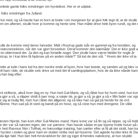
ede gamle folks erindringer om hyrdelivet. Her er et udpluk.
olks erindringer fra Jylland.
ve med, og så havde han et horn at brøle i om morgenen for at give folk tegn til, at de skulle
m om aftenen, skulle hver jo komme og hente sine. Han måtte drive hele byen rundt, og det 
skulle de komme med deres høveder. Midt i Rostrup gade står en gammel eg fra hovtiden, og
 stævnestokken, når der var gjort forseelser. Deraf kommer den talemåde: Det er ikke godt a
en oldermand der. Ja den eg kan fortælle noget. Den skulle have været fældet for nogle år
ostrup, te I kan ikke få hjulsnav på en anden måde?” Så lod de den stå. ” Hvem der ikke vil ta
ndte at tude i hans lud fra den nordre ende af byen, hvor han boede, og sønden ud og blev v
til ham i tide, de skulde selv drive ud med det til samlingspladsen, hvis de da ikke nåede ham
 han bag efter:
 skiftevis, altså hver dag en ny. Hun hed Gal-Marie, og så råbte hun for hvert sted, hun ko
gjor a så, a slipper skidt å taer mog, a sæjer de, ja gjor a så, ja gjor a så.« Min fader var og
ig al mulig flid, men hun råbte det alligevel, og så blev han så gal på hende for de ord.
ene. Hun sad på ét sted og bandt på en hose, og så viste hun med drengene. De vilde
ræsten Hjorde, han kom efter Gal-Maries mand. Hans kone var så fin og så nipper, og så hold
e der var så næsten ingen, der var pænere. Han havde sådan et par kjonne hvide hoser på 
hed Rasmus Nim i Tofthøj, en hæsselige træjring, han sætter efter at få alt det skidt, han k
hyrden i stolen og giver ham en skiden stribe ned ad hoserne. Det agtede hyrden ikke til. Da
a lige fald. Hun bier helt forskrækket for det og siger til hendes nabokone, at hun skulde