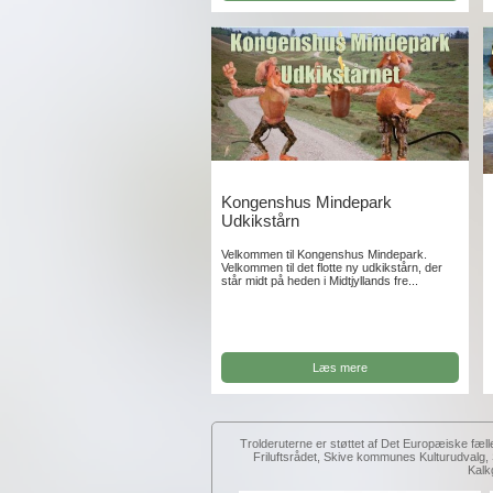
Kongenshus Mindepark
Udkikstårn
Velkommen til Kongenshus Mindepark.
Velkommen til det flotte ny udkikstårn, der
står midt på heden i Midtjyllands fre...
Læs mere
Trolderuterne er støttet af Det Europæiske fæll
Friluftsrådet, Skive kommunes Kulturudval
Kalk