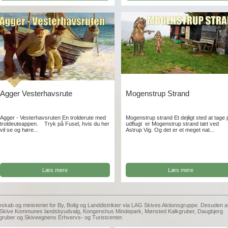
Agger Vesterhavsrute
Mogenstrup Strand
Agger - Vesterhavsruten En trolderute med
Mogenstrup strand Et dejligt sted at tage 
troldeuteappen. Tryk på Fusel, hvis du her
udflugt er Mogenstrup strand tæt ved
vil se og høre...
Astrup Vig. Og det er et meget nat...
Læs mere
Læs mere
eskab og ministeriet for By, Bolig og Landdistrikter via LAG Skives Aktionsgruppe. Desuden a
g, Skive Kommunes landsbyudvalg, Kongenshus Mindepark, Mønsted Kalkgruber, Daugbjerg
gruber og Skiveegnens Erhvervs- og Turistcenter.