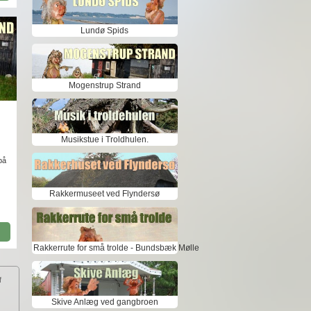
Lundø Spids
Mogenstrup Strand
Musikstue i Troldhulen.
på
Rakkermuseet ved Flyndersø
Rakkerrute for små trolde - Bundsbæk Mølle
f
Skive Anlæg ved gangbroen