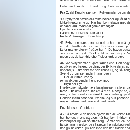
Folkemindesamleren Evald Tang Kristensen indsaml
Fra Evald Tang Kristensen: Folkeminder og gamle f
40. Byhyrden havde alle folks høveder og får at dri
lukke kreaturerne ud. Når han kom tilbage med de
et sandt ord, hvad det gamle rim siger:
Hjorden såre er et slot
Farend hver mands daer æ lot.
Peder A Bjerregård, Brandstrup
41. Byhyrden blæste tre gange i sit horn, og så 
ved den holdtes der stævne. Der fik de skurer på
få for mange skurer ( på æ horn). De havde også 
siden, men a sagde: ” er I nu blevet så fattige i R
tuden var, de kan driv efter,” siger ordsproget..
44. Vor byhyrde var et godt sølle skind. Han begy
at drive med kræet, og dem, der fik ikke deres ud 
undervejs. Først blæste han i hans luj, og så sang
Svend Jørgensen tuder i hans buen,
— Her er vinter i vor by. —
æ hjordkuen vender hend rov imod.
— Kryb der i ly!
Hyrdekonen skulde have bjaarhjælper fra hver gård
forbi: »His om å mød, his om å mød! a sæjer de, ja 
med, og han rendte så stærkt han kunde og gjorde s
Hendes mand passede kræene, og hun passede får
meget hellere med ham end med hende.
Povl Madsen, Gadbjærg.
45. Så havde vi en anden hjorde her, de kaldte K
hun hendes mand så pæn, når han kom i kirken, t
knæbugser og var så stadselig. Så var der en, der 
få, på hans træsko, og så sætter han sig bag ved 
han gik af kirken, gik han med den her skidne endd