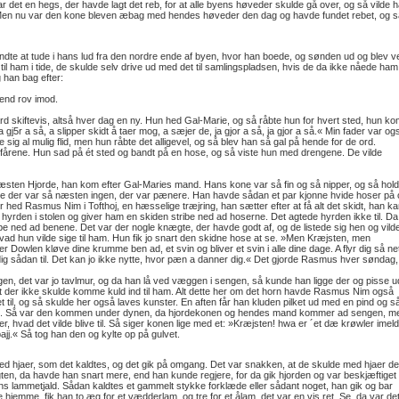
 det en hegs, der havde lagt det reb, for at alle byens høveder skulde gå over, og så vilde 
Men nu var den kone bleven æbag med hendes høveder den dag og havde fundet rebet, og s
ndte at tude i hans lud fra den nordre ende af byen, hvor han boede, og sønden ud og blev v
til ham i tide, de skulde selv drive ud med det til samlingspladsen, hvis de da ikke nåede ham
 han bag efter:
end rov imod.
 skiftevis, altså hver dag en ny. Hun hed Gal-Marie, og så råbte hun for hvert sted, hun ko
gj5r a så, a slipper skidt å taer mog, a sæjer de, ja gjor a så, ja gjor a så.« Min fader var og
ig al mulig flid, men hun råbte det alligevel, og så blev han så gal på hende for de ord.
ene. Hun sad på ét sted og bandt på en hose, og så viste hun med drengene. De vilde
ræsten Hjorde, han kom efter Gal-Maries mand. Hans kone var så fin og så nipper, og så hold
e der var så næsten ingen, der var pænere. Han havde sådan et par kjonne hvide hoser på 
hed Rasmus Nim i Tofthoj, en hæsselige træjring, han sætter efter at få alt det skidt, han ka
hyrden i stolen og giver ham en skiden stribe ned ad hoserne. Det agtede hyrden ikke til. Da
ibe ned ad benene. Det var der nogle knægte, der havde godt af, og de listede sig hen og vild
ad hun vilde sige til ham. Hun fik jo snart den skidne hose at se. »Men Kræjsten, men
 Dowlen kløve dine krumme ben ad, et svin og bliver et svin i alle dine dage. A flyr dig så ne
dig sådan til. Det kan jo ikke nytte, hvor pæn a danner dig.« Det gjorde Rasmus hver søndag,
, det var jo tavlmur, og da han lå ved væggen i sengen, så kunde han ligge der og pisse u
r at der ikke skulde komme kuld ind til ham. Alt dette her om det horn havde Rasmus Nim også
t til, og så skulde her også laves kunster. En aften får han kluden pilket ud med en pind og s
r igjen. Så var den kommen under dynen, da hjordekonen og hendes mand kommer ad sengen, m
r, hvad det vilde blive til. Så siger konen lige med et: »Kræjsten! hwa er ´et dæ krøwler imeld
jj.« Så tog han den og kylte op på gulvet.
d hjaer, som det kaldtes, og det gik på omgang. Det var snakken, at de skulde med hjaer d
ægten, da havde han snart mere, end han kunde regjere, for da gik hjorden og var beskjæftiget
s lammetjald. Sådan kaldtes et gammelt stykke forklæde eller sådant noget, han gik og bar
e hjemme, fik han to æg for et vædderlam, og tre for et ålam, det var en vis ret. Se, da var de