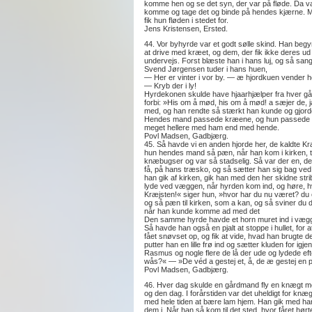
komme hen og se det syn, der var på fløde. Da var
komme og tage det og binde på hendes kjærne. 
fik hun fløden i stedet for.
Jens Kristensen, Ersted.
44. Vor byhyrde var et godt sølle skind. Han begy
at drive med kræet, og dem, der fik ikke deres ud 
undervejs. Forst blæste han i hans luj, og så sang
Svend Jørgensen tuder i hans huen,
— Her er vinter i vor by. — æ hjordkuen vender h
— Kryb der i ly!
Hyrdekonen skulde have hjaarhjælper fra hver gård
forbi: »His om å mød, his om å mød! a sæjer de, ja 
med, og han rendte så stærkt han kunde og gjorde s
Hendes mand passede kræene, og hun passede får
meget hellere med ham end med hende.
Povl Madsen, Gadbjærg.
45. Så havde vi en anden hjorde her, de kaldte K
hun hendes mand så pæn, når han kom i kirken, t
knæbugser og var så stadselig. Så var der en, der 
få, på hans træsko, og så sætter han sig bag ved 
han gik af kirken, gik han med den her skidne str
lyde ved væggen, når hyrden kom ind, og høre, hv
Kræjsten!« siger hun, »hvor har du nu været? du er
og så pæn til kirken, som a kan, og så sviner du 
når han kunde komme ad med det
Den samme hyrde havde et horn muret ind i væggen
Så havde han også en pjalt at stoppe i hullet, fo
fået snøvset op, og fik at vide, hvad han brugte de
putter han en lille frø ind og sætter kluden fo
Rasmus og nogle flere de lå der ude og lydede efte
wås?« — »De véd a gestej et, å, de æ gestej en pa
Povl Madsen, Gadbjærg.
46. Hver dag skulde en gårdmand fly en knægt me
og den dag. I forårstiden var det uheldigt for kn
med hele tiden at bære lam hjem. Han gik med han
dem i. Når han så kom til det sted, hvor fåret hørt