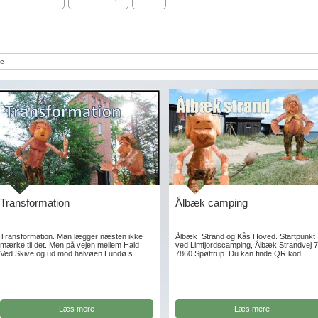
e
Transformation
Ålbæk camping
Transformation. Man lægger næsten ikke
Ålbæk Strand og Kås Hoved. Startpunkt
mærke til det. Men på vejen mellem Hald
ved Limfjordscamping, Ålbæk Strandvej 7
Ved Skive og ud mod halvøen Lundø s...
7860 Spøttrup. Du kan finde QR kod...
Læs mere
Læs mere