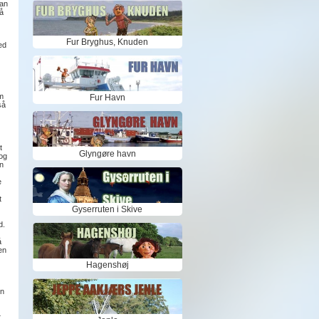
han
å
Fur Bryghus, Knuden
ed
m
Fur Havn
så
t
Glyngøre havn
og
n
e
t
Gyserruten i Skive
d.
å
en
Hagenshøj
en
t