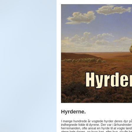
Hyrderne.
I mange hundrede år vogtede hyrder deres dyr på 
indhegnede folde til dyrene. Der var i århundreder
herremanden, ofte ansat en hyrde til at vogte lan
alene hele dagen, og hvor han, eller hun, skulle h