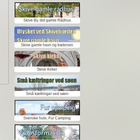
Skive By, det gamle Rådhus
Skive gamle havn og træbroen
Skive Kirker
Små kæltringer ved søen
Svenske hule, Fur Camping