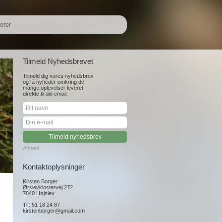
orer
Tilmeld Nyhedsbrevet
Tilmeld dig vores nyhedsbrev
og få nyheder omkring de
mange oplevelser leveret
direkte til din email.
Afmeld
Kontaktoplysninger
Kirsten Borger
Ørslevklostervej 272
7840 Højslev
Tlf: 51 18 24 87
kirstenborger@gmail.com