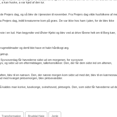
d, a kan huske, a var kjed af den tur.
de Prejers dag, og så blev de i tjenesten til november. Fra Prejers dag vilde husfolkene af m
ra Prejers dag, indtil kreaturerne kom på græs. De var ikke hos ham i julen, for de blev ikke
blæste i en Iud. Han begyndte ved Øster-Kjelst og blev ved at drive fårene helt om til Borg kær,
rugmeldmader og dertil blot have et halvt hårdkogt æg.
jøtrup.
r Syvsoverdag får høvederne sidst ud om morgenen, for syvsover.
v, og sidst ud om eftermiddagen, tallerkenslikker. Den, der får dem sidst ind om aftenen,
ten, blev til en natravn. Den, der næste morgen kom sidst ud med det, blev til en kærnestav
d med kvæget pintsemorgen, blev pintsevædder.
 kaldes man korive, lusekonge, svinehoved, pintsegris. Den, som sidst får høvederne ud d
Transformation
Bruddal Høje
Jenle