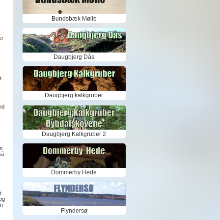
Bundsbæk Mølle
er
Daugbjerg Dås
t
Daugbjerg kalkgruber
ed
Daugbjerg Kalkgruber 2
m
så
Dommerby Hede
t
og
an
Flyndersø