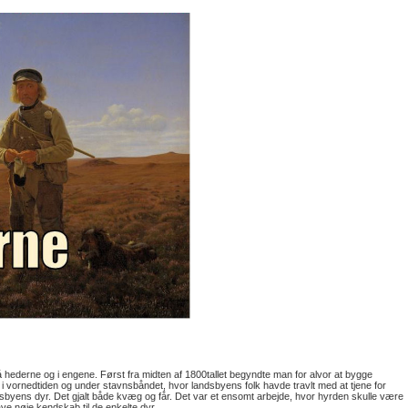
hederne og i engene. Først fra midten af 1800tallet begyndte man for alvor at bygge
 i vornedtiden og under stavnsbåndet, hvor landsbyens folk havde travlt med at tjene for
dsbyens dyr. Det gjalt både kvæg og får. Det var et ensomt arbejde, hvor hyrden skulle være
ave nøje kendskab til de enkelte dyr.