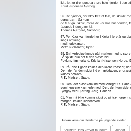
ikke let for drengene at styre hele hjorden i den ti
Knud jørgensen Nørbeg.
56. De hjådder, der blev fæstet fast, de skulde mø
deres børn. Så kom
de til at gå i skole, mens de var hos hushonden, f
fæstede inden efter jul.
Thomas Nørgård, Næsborg.
57: Per Kjær var hjorde her i Kjelst i flere år og 
langs omkring
med hedekanten.
Mette Nielsdatter, Kjelst.
58. En hyrdepige kunde gå i marken med to store 
Så spiste hun det til den sidste bid.
Fovlum, himmerland. Kristian Kristensen Norge, G
59. På Ribe-Egnen kaldes den kreaturpasser, de
Den, der far dem sidst ind om middagen, er græsty
kaldes natravn.
P. K. Madsen, Staby.
60. Den, der sidst kom ind med kvæget St. Hans af
som hegsene kærnede med. Den, der kom sidst u
Bjergby ved Hjørring. Jørg. Hansen.
61. Man må ikke komme sidst op pintsemorgen, så
morgen, kaldes svinehoved.
P. K. Madsen, Staby.
Du kan læse om Hyrderne på følgende steder:
Krejbjerg, jens væver museum
Junget