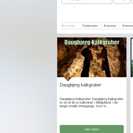
Du er her:
Trolderuten
-
Emnerne
-
Emnern
Daugbjerg kalkgruber
Daugbjerg Kalkgruber Daugbjerg Kalkgruber
er en af de to kalkminer i Midtjylland. I de
lange smalle minegange, hvor m...
Læs mere