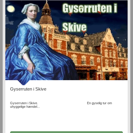
Gyserruten i Skive
Gyserruten i Skive. En gyselig tur om
uhyggelige hændel...