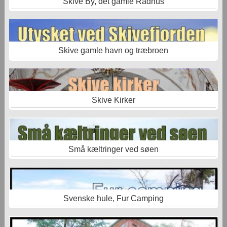
Skive By, det gamle Rådhus
Skive gamle havn og træbroen
Skive Kirker
Små kæltringer ved søen
Svenske hule, Fur Camping