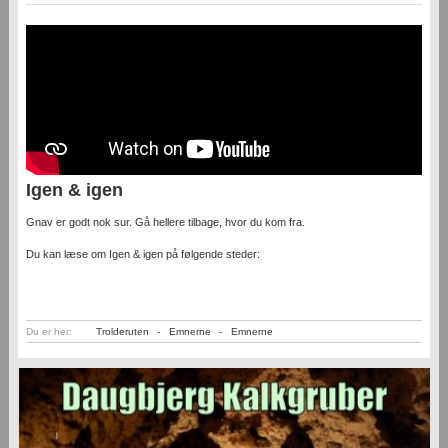
Igen & igen
Gnav er godt nok sur. Gå hellere tilbage, hvor du kom fra.
Du kan læse om Igen & igen på følgende steder:
Du er her:
Trolderuten
-
Emnerne
-
Emnerne