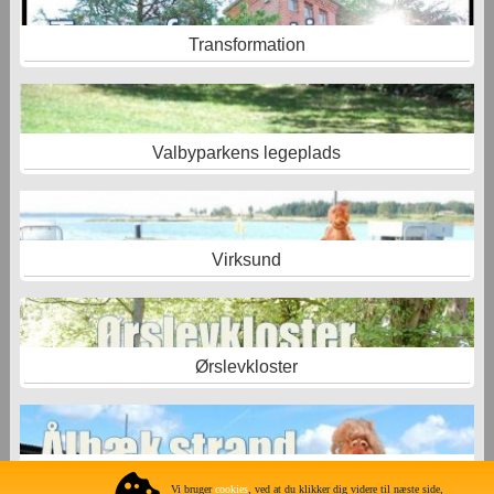
Transformation
Valbyparkens legeplads
Virksund
Ørslevkloster
Ålbæk -Limfjordscamping
Vi bruger
cookies
, ved at du klikker dig videre til næste side,