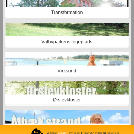
Transformation
Valbyparkens legeplads
Virksund
Ørslevkloster
Ålbæk -Limfjordscamping
Vi bruger
cookies
, ved at du klikker dig videre til næste side,