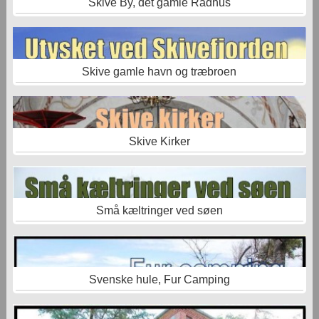
Skive By, det gamle Rådhus
Skive gamle havn og træbroen
Skive Kirker
Små kæltringer ved søen
Svenske hule, Fur Camping