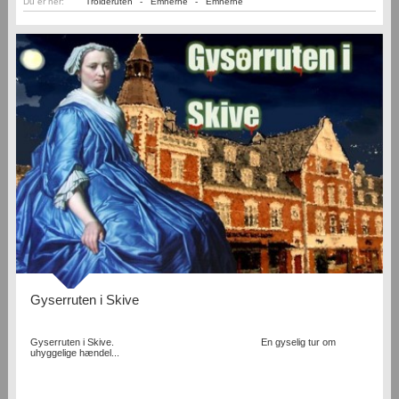
Du er her:
Trolderuten
-
Emnerne
-
Emnerne
Gyserruten i Skive
Gyserruten i Skive. En gyselig tur om
uhyggelige hændel...