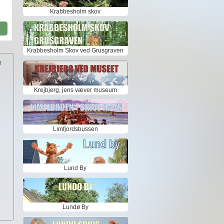
Krabbesholm skov
Krabbesholm Skov ved Grusgraven
f
Krejbjerg, jens væver museum
Limfjordsbussen
Lund By
Lundø By