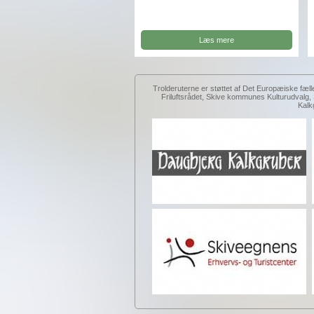
Læs mere
Trolderuterne er støttet af Det Europæiske fæll
Friluftsrådet, Skive kommunes Kulturudval
Kalk