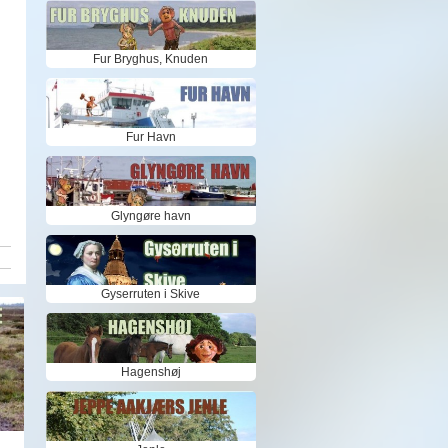
Fur Bryghus, Knuden
Fur Havn
Glyngøre havn
Gyserruten i Skive
Hagenshøj