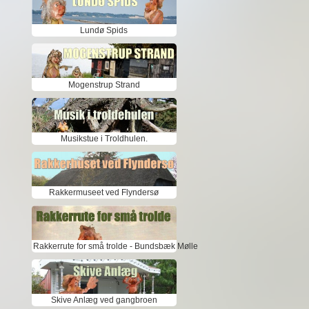
Lundø Spids
Mogenstrup Strand
Musikstue i Troldhulen.
Rakkermuseet ved Flyndersø
Rakkerrute for små trolde - Bundsbæk Mølle
Skive Anlæg ved gangbroen