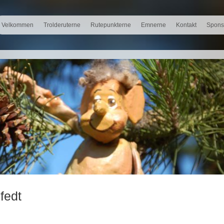
Velkommen
Trolderuterne
Rutepunkterne
Emnerne
Kontakt
Spons
fedt