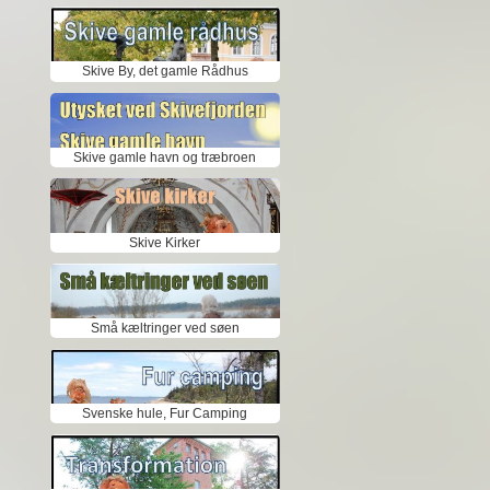
Skive By, det gamle Rådhus
Skive gamle havn og træbroen
Skive Kirker
Små kæltringer ved søen
Svenske hule, Fur Camping