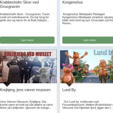
Krabbesholm Skov ved
Kongenshus
Grusgraven
Krabbesholm Skov - Grusgraven. Turen
Kongenshus Mindepark Plantagen
rundt om kolonihaverne. Du har brug for
Kongenshus Mindepark strækker sig lan
gode sko og næse for at finde fodspor...
både mod nord og syd. Grusvejen syd fo
Resen...
Læs mere
Læs mere
Krejbjerg, jens væver museum
Lund By
Jens Vævers Museum, Krejbjerg. Det
Om Lund by, trolderuten ved
kunne være en kold og våd affære at være
Forsamlingshuset: Mellem Ørslevkloster
fisker på Limfjorden. Igennem de mange...
Virksund ved Hjarbæk fjord, ligger den l...