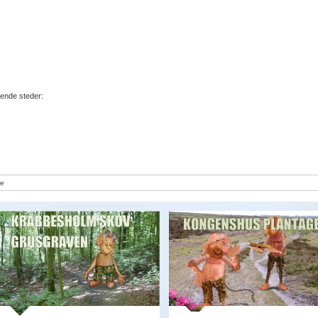
gende steder:
e