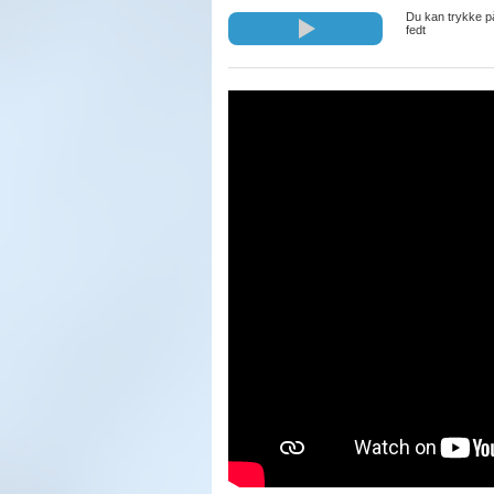
Du kan trykke på
fedt