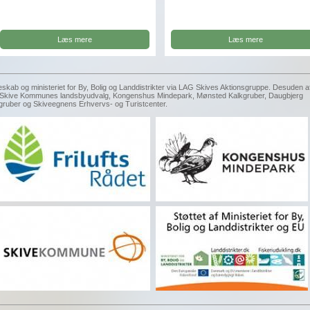
Læs mere
Læs mere
eskab og ministeriet for By, Bolig og Landdistrikter via LAG Skives Aktionsgruppe. Desuden a
g, Skive Kommunes landsbyudvalg, Kongenshus Mindepark, Mønsted Kalkgruber, Daugbjerg
gruber og Skiveegnens Erhvervs- og Turistcenter.