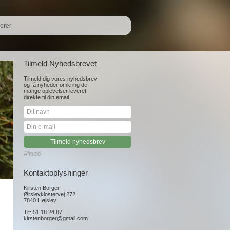
orer
Tilmeld Nyhedsbrevet
Tilmeld dig vores nyhedsbrev
og få nyheder omkring de
mange oplevelser leveret
direkte til din email.
Afmeld
Kontaktoplysninger
Kirsten Borger
Ørslevklostervej 272
7840 Højslev
Tlf: 51 18 24 87
kirstenborger@gmail.com