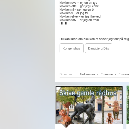
klokken syv – er jeg en tyv
klokken otte – går jeg i kåbe
klokken ni – ser jeg en bi
klokken ti – er jeg fri
klokken el’ve – er jeg i helved
klokken tolv – er jeg en trold.
HI HI
Du kan læse om Klokken et spiser jeg fedt på føl
Kongenshus
Daugbjerg Dås
Du er her:
Trolderuten
-
Emnerne
-
Emnern