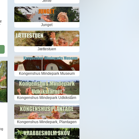
Jenle
gt
Junget
r
Jættestuen
Kongenshus Mindepark Museum
Kongenshus Mindepark Udkikstårn
Kongenshus Mindepark, Plantagen
 og