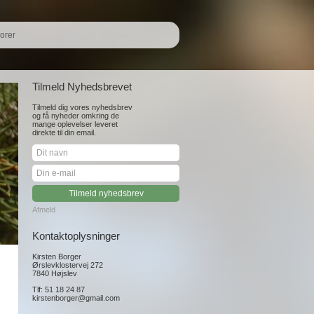
orer
Tilmeld Nyhedsbrevet
Tilmeld dig vores nyhedsbrev
og få nyheder omkring de
mange oplevelser leveret
direkte til din email.
Afmeld
Kontaktoplysninger
Kirsten Borger
Ørslevklostervej 272
7840 Højslev
Tlf: 51 18 24 87
kirstenborger@gmail.com