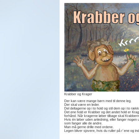
Krabber og Krager
Der kan være mange børn med til denne leg.
Der skal være en leder.
Del deltagerne op i to hold og stil dem op i to ræ
Det ene hold er Krabber og det andet hold er Krage
forhånd. Når kragerne løber tilbage skal Krabber
Hvis én løber uden anledning, eller fanger nogen ud
som fanger alle de andre.
Man må gerne drille med ordene.
Legen bliver sjovere, hvis du ruller på r´ene og ind