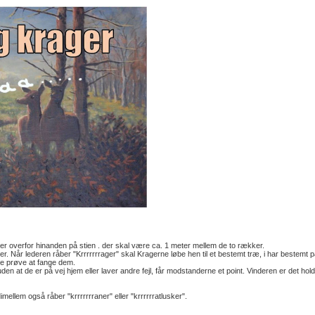
kker overfor hinanden på stien . der skal være ca. 1 meter mellem de to rækker.
r. Når lederen råber "Krrrrrrrager" skal Kragerne løbe hen til et bestemt træ, i har bestemt p
ne prøve at fange dem.
en at de er på vej hjem eller laver andre fejl, får modstanderne et point. Vinderen er det hold
imellem også råber "krrrrrrraner" eller "krrrrrratlusker".