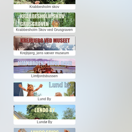
Krabbesholm skov
Krabbesholm Skov ved Grusgraven
Krejbjerg, jens væver museum
Limfjordsbussen
Lund By
Lundø By