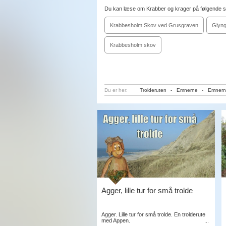
Du kan læse om Krabber og krager på følgende s
Krabbesholm Skov ved Grusgraven
Glyng
Krabbesholm skov
Du er her:
Trolderuten
-
Emnerne
-
Emnern
Agger, lille tur for små trolde
Agger. Lille tur for små trolde. En trolderute
med Appen. ...