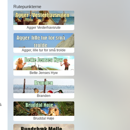
Rutepunkterne
Agger Vesterhavsrute
Agger, lille tur for små trolde
Bette Jenses Hyw
Branden
å
Bruddal Høje