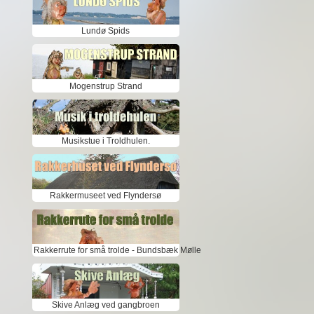
Lundø Spids
Mogenstrup Strand
Musikstue i Troldhulen.
Rakkermuseet ved Flyndersø
Rakkerrute for små trolde - Bundsbæk Mølle
Skive Anlæg ved gangbroen