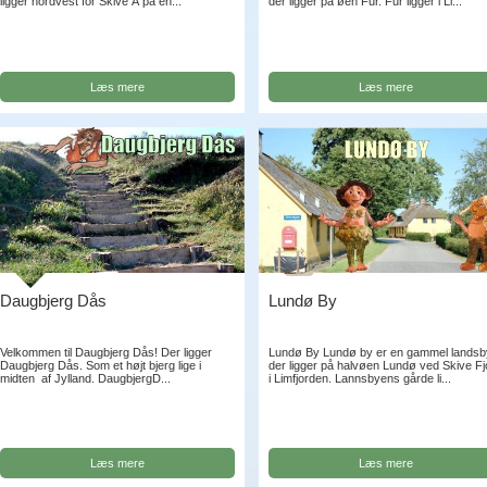
ligger nordvest for Skive Å på en...
der ligger på øen Fur. Fur ligger i Li...
Læs mere
Læs mere
Daugbjerg Dås
Lundø By
Velkommen til Daugbjerg Dås! Der ligger
Lundø By Lundø by er en gammel landsb
Daugbjerg Dås. Som et højt bjerg lige i
der ligger på halvøen Lundø ved Skive Fj
midten af Jylland. DaugbjergD...
i Limfjorden. Lannsbyens gårde li...
Læs mere
Læs mere