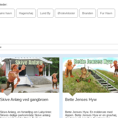
teder:
øre havn
Hagenshøj
Lund By
Ørslevkloster
Branden
Fur Havn
e
Skive Anlæg ved gangbroen
Bette Jenses Hyw
Skive Anlæg, en fortælling om Labyrinter.
Bette Jenses Hyw. En trolderute med
Skives dejlige parkområde Skive anlæg
Appen. Bette Jenses Hyw er en gravhøj,