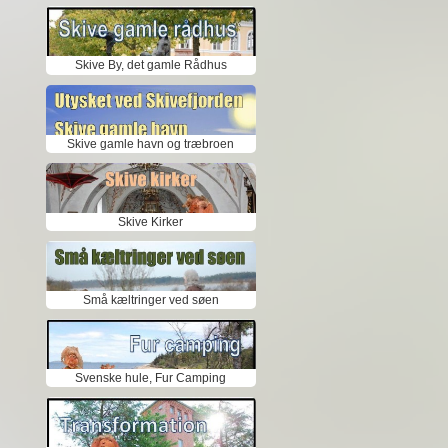
Skive By, det gamle Rådhus
Skive gamle havn og træbroen
Skive Kirker
Små kæltringer ved søen
Svenske hule, Fur Camping