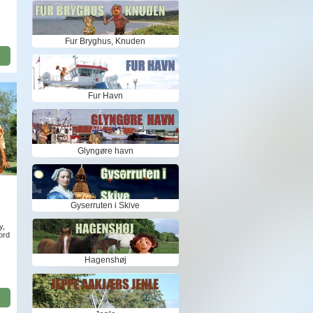
Fur Bryghus, Knuden
Fur Havn
Glyngøre havn
Gyserruten i Skive
y,
ord
Hagenshøj