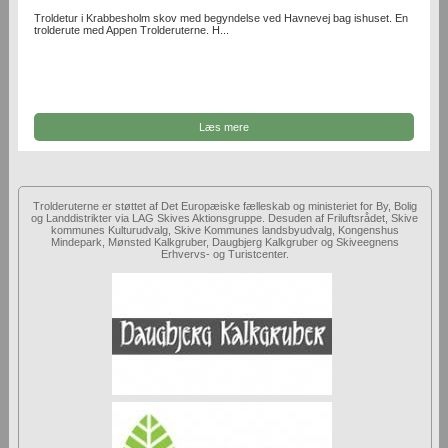
Troldetur i Krabbesholm skov med begyndelse ved Havnevej bag ishuset. En
trolderute med Appen Trolderuterne. H...
Læs mere
Trolderuterne er støttet af Det Europæiske fælleskab og ministeriet for By, Bolig
og Landdistrikter via LAG Skives Aktionsgruppe. Desuden af Friluftsrådet, Skive
kommunes Kulturudvalg, Skive Kommunes landsbyudvalg, Kongenshus
Mindepark, Mønsted Kalkgruber, Daugbjerg Kalkgruber og Skiveegnens
Erhvervs- og Turistcenter.