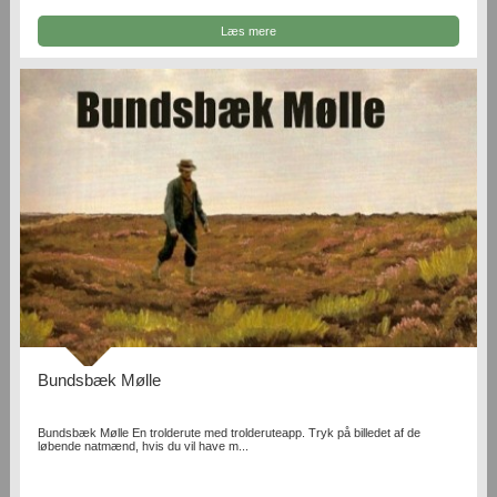
Læs mere
Bundsbæk Mølle
Bundsbæk Mølle En trolderute med trolderuteapp. Tryk på billedet af de
løbende natmænd, hvis du vil have m...