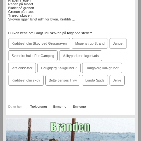
Kragen i reden
Reden på bladet
Bladet på grenen
Grenen på træet
Træet i skoven
Skoven ligger langt ud’n for byen. Krahhh …
Du kan læse om Langt ud i skoven på følgende steder:
Krabbesholm Skov ved Grusgraven
Mogenstrup Strand
Junget
Svenske hule, Fur Camping
Valbyparkens legeplads
Ørslevkloster
Daugbjerg Kalkgruber 2
Daugbjerg kalkgruber
Krabbesholm skov
Bette Jenses Hyw
Lundø Spids
Jenle
Du er her:
Trolderuten
-
Emnerne
-
Emnerne