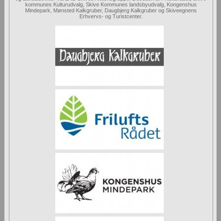
kommunes Kulturudvalg, Skive Kommunes landsbyudvalg, Kongenshus
Mindepark, Mønsted Kalkgruber, Daugbjerg Kalkgruber og Skiveegnens
Erhvervs- og Turistcenter.