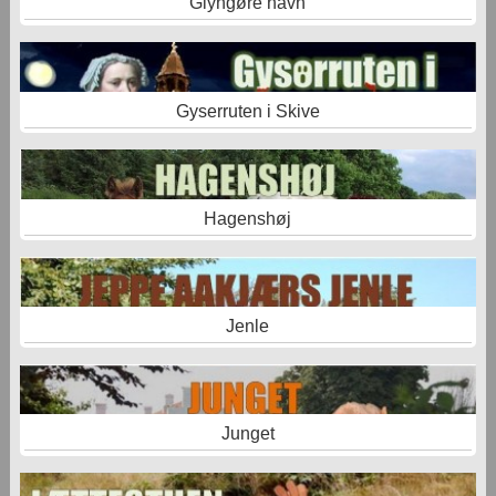
Glyngøre havn
Gyserruten i Skive
Hagenshøj
Jenle
Junget