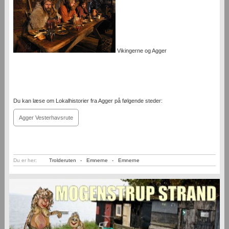
Vikingerne og Agger
Du kan læse om Lokalhistorier fra Agger på følgende steder:
Agger Vesterhavsrute
Du er her:
Trolderuten
-
Emnerne
-
Emnerne