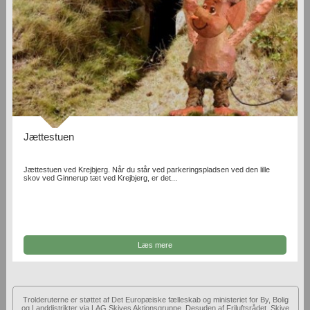
Jættestuen
Jættestuen ved Krejbjerg. Når du står ved parkeringspladsen ved den lille
skov ved Ginnerup tæt ved Krejbjerg, er det...
Læs mere
Trolderuterne er støttet af Det Europæiske fælleskab og ministeriet for By, Bolig
og Landdistrikter via LAG Skives Aktionsgruppe. Desuden af Friluftsrådet, Skive