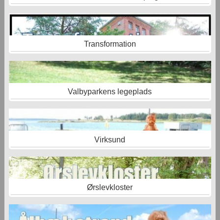
Transformation
Valbyparkens legeplads
Virksund
Ørslevkloster