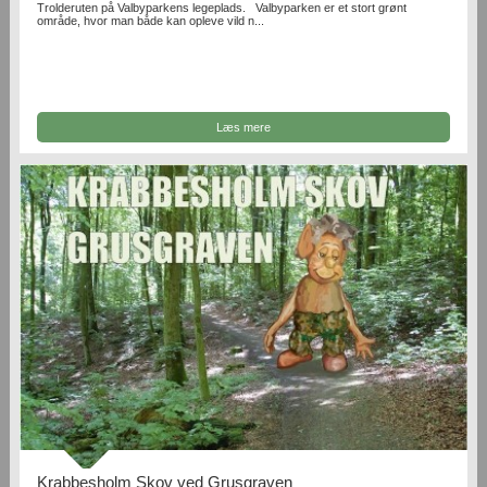
Trolderuten på Valbyparkens legeplads. Valbyparken er et stort grønt
område, hvor man både kan opleve vild n...
Læs mere
Krabbesholm Skov ved Grusgraven