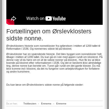
Fortællingen om Ørslevklosters
sidste nonne.
Ørslevklosters historie som nonnekloster fra opførelsen i midten af 1200 tallet til
Reformation i 1536. Og nonnernes sidste tid på klostret.
Ørslevkloster har en spændende historie. Det blev bygget som nonnekloster helt
tilbage i midten af 1200 tallet. Du kan gå en rute med appen rundt om klosteret. På
denne rute vil du høre om en af de sidste nonner på klostret,. Hun fik lov at blive
boende på klostret efter reformationen i 1536. Og det er bestemt ikke almindelige
ting, denne nonne kan berette om. Turen går rundt om det gamle kloster. Du må
ikke komme ind i klostret, da det nu fungerer som arbejdsrefugium for forfattere
og andre kunstnere.
Du kan læse om Ørslevklosters sidste nonne på følgende steder:
Du er her:
Trolderuten
-
Emnerne
-
Emnerne