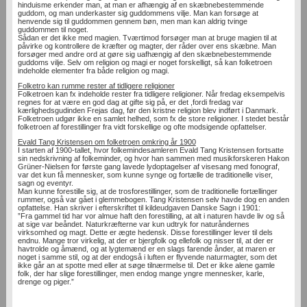
hinduisme erkender man, at man er afhængig af en skæbnebestemmende
guddom, og man underkaster sig guddommens vilje. Man kan forsøge at
henvende sig til guddommen gennem bøn, men man kan aldrig tvinge
guddommen til noget.
Sådan er det ikke med magien. Tværtimod forsøger man at bruge magien til at
påvirke og kontrollere de kræfter og magter, der råder over ens skæbne. Man
forsøger med andre ord at gøre sig uafhængig af den skæbnebestemmende
guddoms vilje. Selv om religion og magi er noget forskelligt, så kan folketroen
indeholde elementer fra både religion og magi.
Folketro kan rumme rester af tidligere religioner
Folketroen kan fx indeholde rester fra tidligere religioner. Når fredag eksempelvis
regnes for at være en god dag at gifte sig på, er det ,fordi fredag var
kærlighedsgudinden Frejas dag, før den kristne religion blev indført i Danmark.
Folketroen udgør ikke en samlet helhed, som fx de store religioner. I stedet består
folketroen af forestillinger fra vidt forskellige og ofte modsigende opfattelser.
Evald Tang Kristensen om folketroen omkring år 1900
I starten af 1900-tallet, hvor folkemindesamleren Evald Tang Kristensen fortsatte
sin nedskrivning af folkeminder, og hvor han sammen med musikforskeren Hakon
Grüner-Nielsen for første gang lavede lydoptagelser af visesang med fonograf,
var det kun få mennesker, som kunne synge og fortælle de traditionelle viser,
sagn og eventyr.
Man kunne forestille sig, at de trosforestillinger, som de traditionelle fortællinger
rummer, også var gået i glemmebogen. Tang Kristensen selv havde dog en anden
opfattelse. Han skriver i efterskriftet til kildeudgaven Danske Sagn i 1901:
”Fra gammel tid har vor almue haft den forestilling, at alt i naturen havde liv og så
at sige var beåndet. Naturkræfterne var kun udtryk for naturåndernes
virksomhed og magt. Dette er ægte hedensk. Disse forestillinger lever til dels
endnu. Mange tror virkelig, at der er bjergfolk og ellefolk og nisser til, at der er
havtrolde og åmænd, og at lygtemænd er en slags farende ånder, at maren er
noget i samme stil, og at der endogså i luften er flyvende naturmagter, som det
ikke går an at spotte med eller at søge tilnærmelse til. Det er ikke alene gamle
folk, der har slige forestillinger, men endog mange yngre mennesker, karle,
drenge og piger.”