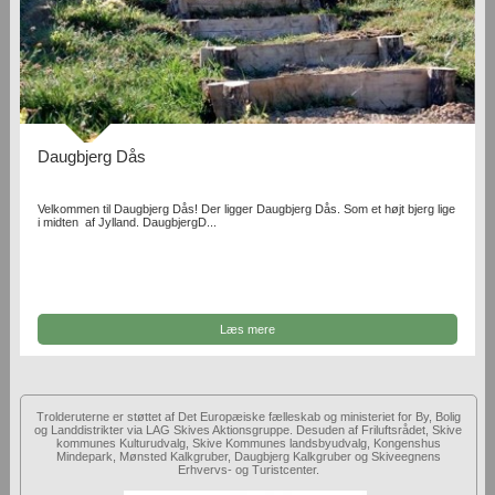
Daugbjerg Dås
Velkommen til Daugbjerg Dås! Der ligger Daugbjerg Dås. Som et højt bjerg lige
i midten af Jylland. DaugbjergD...
Læs mere
Trolderuterne er støttet af Det Europæiske fælleskab og ministeriet for By, Bolig
og Landdistrikter via LAG Skives Aktionsgruppe. Desuden af Friluftsrådet, Skive
kommunes Kulturudvalg, Skive Kommunes landsbyudvalg, Kongenshus
Mindepark, Mønsted Kalkgruber, Daugbjerg Kalkgruber og Skiveegnens
Erhvervs- og Turistcenter.