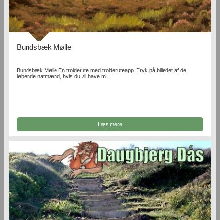
Bundsbæk Mølle
Bundsbæk Mølle En trolderute med trolderuteapp. Tryk på billedet af de
løbende natmænd, hvis du vil have m...
Læs mere