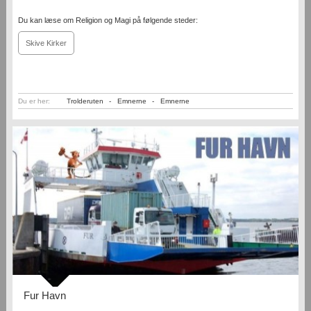
Du kan læse om Religion og Magi på følgende steder:
Skive Kirker
Du er her:
Trolderuten
-
Emnerne
-
Emnerne
Fur Havn