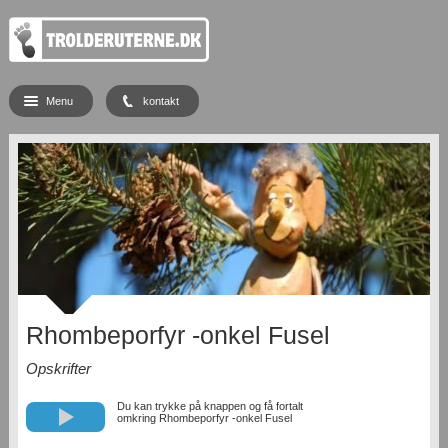
Menu
kontakt
Rhombeporfyr -onkel Fusel
Opskrifter
Du kan trykke på knappen og få fortalt
omkring Rhombeporfyr -onkel Fusel