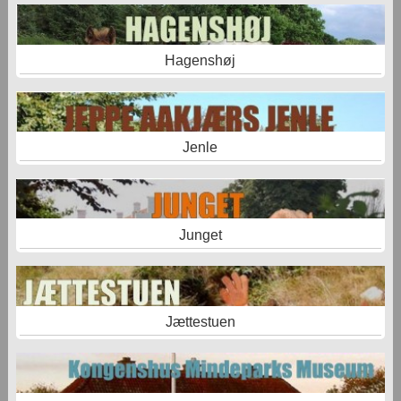
Hagenshøj
Jenle
Junget
Jættestuen