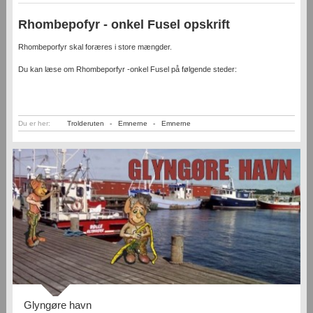
Rhombepofyr - onkel Fusel opskrift
Rhombeporfyr skal foræres i store mængder.
Du kan læse om Rhombeporfyr -onkel Fusel på følgende steder:
Du er her:
Trolderuten
-
Emnerne
-
Emnerne
Glyngøre havn