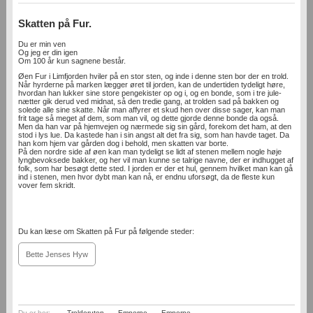
Skatten på Fur.
Du er min ven
Og jeg er din igen
Om 100 år kun sagnene består.
Øen Fur i Limfjorden hviler på en stor sten, og inde i denne sten bor der en trold.
Når hyrderne på marken lægger øret til jorden, kan de undertiden tydeligt høre,
hvordan han lukker sine store pengekister op og i, og en bonde, som i tre jule­
nætter gik derud ved midnat, så den tredie gang, at trolden sad på bakken og
solede alle sine skatte. Når man affyrer et skud hen over disse sager, kan man
frit tage så meget af dem, som man vil, og dette gjorde denne bonde da også.
Men da han var på hjemvejen og nærmede sig sin gård, forekom det ham, at den
stod i lys lue. Da kastede han i sin angst alt det fra sig, som han havde taget. Da
han kom hjem var gården dog i behold, men skatten var borte.
På den nordre side af øen kan man tydeligt se lidt af stenen mellem nogle høje
lyngbevoksede bakker, og her vil man kunne se talrige navne, der er indhugget af
folk, som har besøgt dette sted. I jorden er der et hul, gennem hvilket man kan gå
ind i stenen, men hvor dybt man kan nå, er endnu uforsøgt, da de fleste kun
vover fem skridt.
Du kan læse om Skatten på Fur på følgende steder:
Bette Jenses Hyw
Du er her:
Trolderuten
-
Emnerne
-
Emnerne