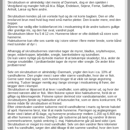
Skrubtudsen er almindelig i det meste af Danmark, dog er den sjælden i
Vestjylland og mangler helt på bl.a. Bågø, Endelave, Sejerø, Femø, Saltholm,
Anholt, Læsø og flere andre.
Skrubtudsen kendes på sin vortede hud og de ret korte bagben. Den er ofte
ensfarvet brun med hvid bug med små mørke pletter. Den kravler mere, end den
hopper.
Øjnene har rødlig eller kobberfarvet iris i modsætning til de andre tudsers gullige
eller grønlige iris, og den har oval, vandret pupil.
Skrubtudsen bliver fra 5 til 12 cm. Hunnerne bliver er ofte dobbelt så store som
hannerne.
Haletudserne kan ofte ses samle sig i store stimer i flere meter brede, sorte bånd
med tusinder af dyr i.
Afhængig af skrubtudsernes størrelse tager de myrer, bladlus, snyltehvepse,
tæger, edderkopper, løbebiller, snegle, bænkebidere og tusindben.
De kan være nyttige på dyrkede marker til at bekæmpe skadedyr, bl.a. æder de
mange snudebiller. I jordbærbedet tager de myrer eller snegle. De æder ikke
jordbærrene!
Selv om skrubtudsen er almindelig i Danmark, yngler den kun i ca. 10% af
vandhullerne. Den yngler mest i søer eller større vandhuller, hvor der er fisk.
Gerne søer med tagrør, som hunnen bruger til at vikle sin lange ægstreng
omkring. Tudser lægger nemlig æg i lange strenge i modsætning til frøer, der
lægger dem i klumper.
Skrubtudsen er tilpasset til at leve i vandhuller, som aldrig tørrer ud, og hvor der
dermed næsten altid er fisk. Men fiskene spiser ikke haletudserne, fordi de er
giftige og ildesmagende. Fiskene spiser derimod stor vandsalamander, som er
skrubtudsens fjende og haletudser af butsnudet frø, som er dens konkurrent. På
denne måde får skrubtudsen et fristed.
Efter vinterdvalen vandrer tudserne ned til vandhullerne i marts og første halvdel
af april. Hannerne først, klar til at møde hunnerne. Parringen og æglægningen
finder sted i løbet af få dage, og hunnerne producerer mellem 1.200 og 6.800 æg
alt efter hunnens størrelse. Derefter går tudserne på land og vandrer til deres
sommerkvarterer, typisk omkring 1. maj. Haletudserne går på land sidst i juni.
Skrubtudsen er meget tro mod vandhullet. Selv om den vandrer flere kilometer
væk fra vandhullet, søger den altid tilbage til det samme vandhul, hvor den kom