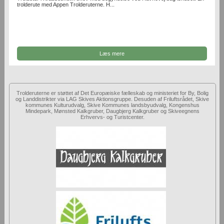
trolderute med Appen Trolderuterne. H...
Læs mere
Trolderuterne er støttet af Det Europæiske fælleskab og ministeriet for By, Bolig
og Landdistrikter via LAG Skives Aktionsgruppe. Desuden af Friluftsrådet, Skive
kommunes Kulturudvalg, Skive Kommunes landsbyudvalg, Kongenshus
Mindepark, Mønsted Kalkgruber, Daugbjerg Kalkgruber og Skiveegnens
Erhvervs- og Turistcenter.