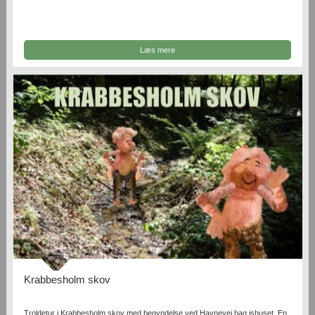
Læs mere
Krabbesholm skov
Troldetur i Krabbesholm skov med begyndelse ved Havnevej bag ishuset. En