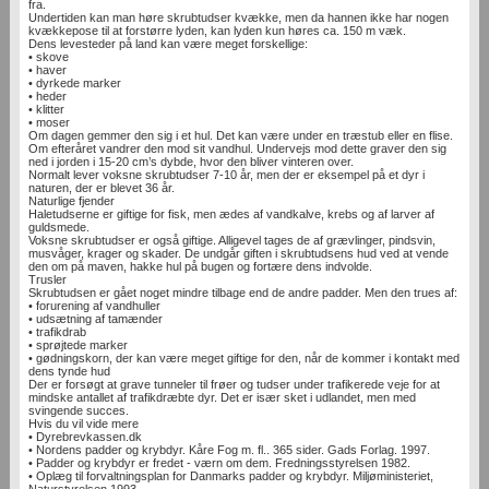
fra.
Undertiden kan man høre skrubtudser kvække, men da hannen ikke har nogen
kvækkepose til at forstørre lyden, kan lyden kun høres ca. 150 m væk.
Dens levesteder på land kan være meget forskellige:
• skove
• haver
• dyrkede marker
• heder
• klitter
• moser
Om dagen gemmer den sig i et hul. Det kan være under en træstub eller en flise.
Om efteråret vandrer den mod sit vandhul. Undervejs mod dette graver den sig
ned i jorden i 15-20 cm’s dybde, hvor den bliver vinteren over.
Normalt lever voksne skrubtudser 7-10 år, men der er eksempel på et dyr i
naturen, der er blevet 36 år.
Naturlige fjender
Haletudserne er giftige for fisk, men ædes af vandkalve, krebs og af larver af
guldsmede.
Voksne skrubtudser er også giftige. Alligevel tages de af grævlinger, pindsvin,
musvåger, krager og skader. De undgår giften i skrubtudsens hud ved at vende
den om på maven, hakke hul på bugen og fortære dens indvolde.
Trusler
Skrubtudsen er gået noget mindre tilbage end de andre padder. Men den trues af:
• forurening af vandhuller
• udsætning af tamænder
• trafikdrab
• sprøjtede marker
• gødningskorn, der kan være meget giftige for den, når de kommer i kontakt med
dens tynde hud
Der er forsøgt at grave tunneler til frøer og tudser under trafikerede veje for at
mindske antallet af trafikdræbte dyr. Det er især sket i udlandet, men med
svingende succes.
Hvis du vil vide mere
• Dyrebrevkassen.dk
• Nordens padder og krybdyr. Kåre Fog m. fl.. 365 sider. Gads Forlag. 1997.
• Padder og krybdyr er fredet - værn om dem. Fredningsstyrelsen 1982.
• Oplæg til forvaltningsplan for Danmarks padder og krybdyr. Miljøministeriet,
Naturstyrelsen 1993.