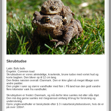
Skrubtudse
Latin: Bufo bufo
Engelsk: Common toad
Skrubtudsen er vores almindelige, kravlende, brune tudse med vortet hud og
korte bagben. Den bliver op til 12 cm lang.
Den findes næsten overalt i Danmark. Den er ikke gået så meget tilbage som
andre padder.
Den yngler i søer og større vandhuller med fisk i. På land kan den godt vandre
flere kilometer væk fra vandhullet.
Skrubtudsen er fredet i Danmark, og må derfor ikke samles ind eller slås ihjel.
Den må dog gerne samles ind i begrænset omfang til brug for forskning og
undervisning.
Dens ynglevandhuller er beskyttede efter § 3 i naturbeskyttelsesloven, hvis de er
på over 100m².