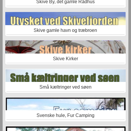
Skive By, det gamle Rådhus
Skive gamle havn og træbroen
Skive Kirker
Små kæltringer ved søen
Svenske hule, Fur Camping