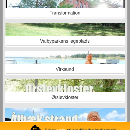
Transformation
Valbyparkens legeplads
Virksund
Ørslevkloster
Ålbæk -Limfjordscamping
Vi bruger
cookies
, ved at du klikker dig videre til næste side,