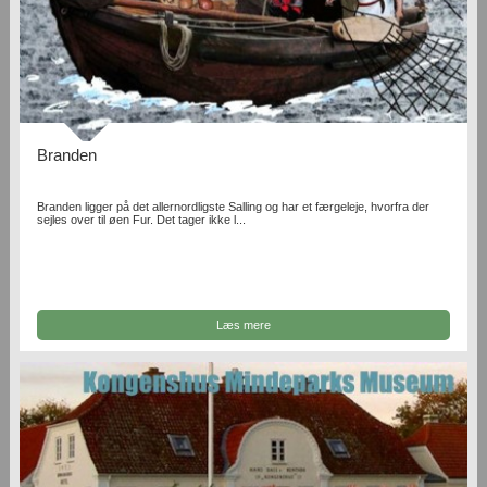
Branden
Branden ligger på det allernordligste Salling og har et færgeleje, hvorfra der
sejles over til øen Fur. Det tager ikke l...
Læs mere