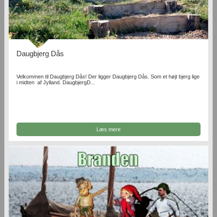
Daugbjerg Dås
Velkommen til Daugbjerg Dås! Der ligger Daugbjerg Dås. Som et højt bjerg lige
i midten af Jylland. DaugbjergD...
Læs mere