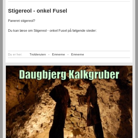
Stigereol - onkel Fusel
Paneret stigereol?
Du kan læse om Stigereol - onkel Fusel på følgende steder:
Du er her:
Trolderuten
-
Emnerne
-
Emnerne