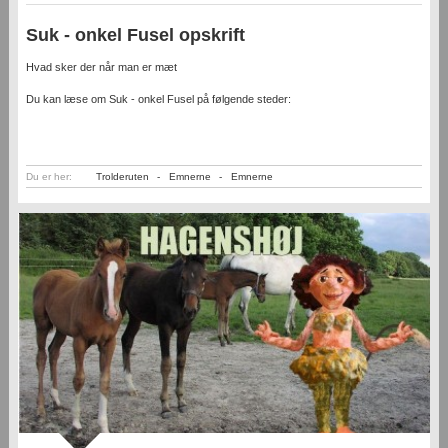
Suk - onkel Fusel opskrift
Hvad sker der når man er mæt
Du kan læse om Suk - onkel Fusel på følgende steder:
Du er her:
Trolderuten
-
Emnerne
-
Emnerne