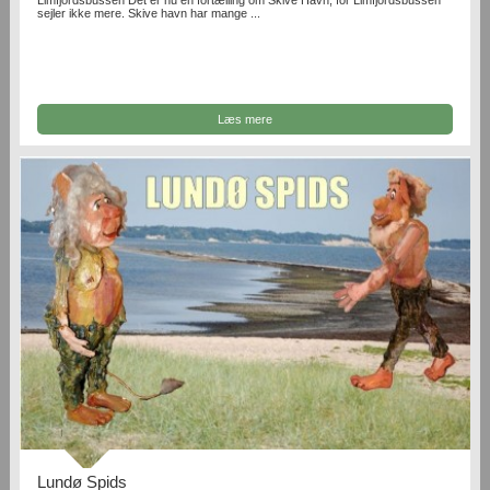
sejler ikke mere. Skive havn har mange ...
Læs mere
Lundø Spids