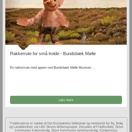
Rakkerrute for små trolde - Bundsbæk Mølle
En rakkerrute med appen ved Bundsbæk Mølle Museum. ...
Læs mere
Trolderuterne er støttet af Det Europæiske fælleskab og ministeriet for By, Bolig
og Landdistrikter via LAG Skives Aktionsgruppe. Desuden af Friluftsrådet, Skive
kommunes Kulturudvalg, Skive Kommunes landsbyudvalg, Kongenshus