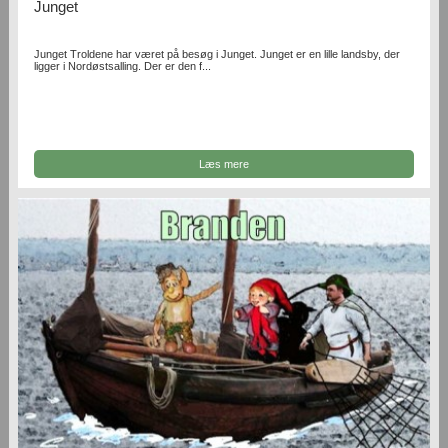
Junget
Junget Troldene har været på besøg i Junget. Junget er en lille landsby, der
ligger i Nordøstsalling. Der er den f...
Læs mere