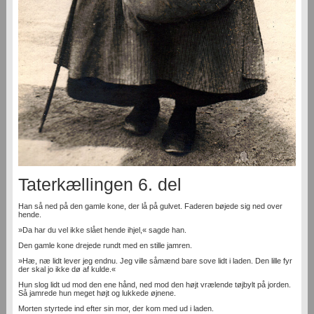
Taterkællingen 6. del
Han så ned på den gamle kone, der lå på gulvet. Faderen bøjede sig ned over
hende.
»Da har du vel ikke slået hende ihjel,« sagde han.
Den gamle kone drejede rundt med en stille jamren.
»Hæ, næ lidt lever jeg endnu. Jeg ville såmænd bare sove lidt i laden. Den lille fyr
der skal jo ikke dø af kulde.«
Hun slog lidt ud mod den ene hånd, ned mod den højt vrælende tøjbylt på jorden.
Så jamrede hun meget højt og lukkede øjnene.
Morten styrtede ind efter sin mor, der kom med ud i laden.