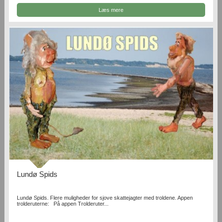
Læs mere
Lundø Spids
Lundø Spids. Flere muligheder for sjove skattejagter med troldene. Appen
trolderuterne: På appen Trolderuter...