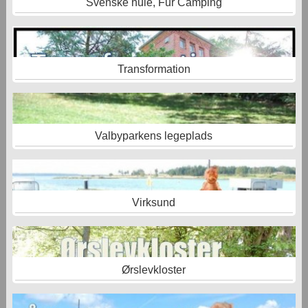
Svenske hule, Fur Camping
Transformation
Valbyparkens legeplads
Virksund
Ørslevkloster