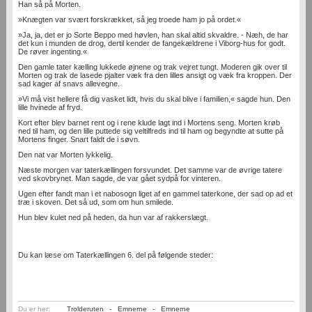
Han så på Morten.
»Knægten var svært forskrækket, så jeg troede ham jo på ordet.«
»Ja, ja, det er jo Sorte Beppo med høvlen, han skal altid skvaldre. - Næh, de har
det kun i munden de drog, dertil kender de fangekældrene i Viborg-hus for godt.
De røver ingenting.«
Den gamle tater kælling lukkede øjnene og trak vejret tungt. Moderen gik over til
Morten og trak de lasede pjalter væk fra den lilles ansigt og væk fra kroppen. Der
sad kager af snavs allevegne.
»Vi må vist hellere få dig vasket lidt, hvis du skal blive i familien,« sagde hun. Den
lille hvinede af fryd.
Kort efter blev barnet rent og i rene klude lagt ind i Mortens seng. Morten krøb
ned til ham, og den lille puttede sig veltilfreds ind til ham og begyndte at sutte på
Mortens finger. Snart faldt de i søvn.
Den nat var Morten lykkelig.
Næste morgen var taterkællingen forsvundet. Det samme var de øvrige tatere
ved skovbrynet. Man sagde, de var gået sydpå for vinteren.
Ugen efter fandt man i et nabosogn liget af en gammel taterkone, der sad op ad et
træ i skoven. Det så ud, som om hun smilede.
Hun blev kulet ned på heden, da hun var af rakkerslægt.
Du kan læse om Taterkællingen 6. del på følgende steder:
Du er her:
Trolderuten
-
Emnerne
-
Emnerne