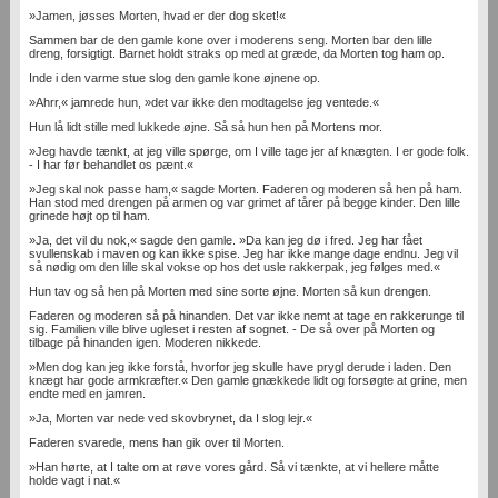
»Jamen, jøsses Morten, hvad er der dog sket!«
Sammen bar de den gamle kone over i moderens seng. Morten bar den lille
dreng, forsigtigt. Barnet holdt straks op med at græde, da Morten tog ham op.
Inde i den varme stue slog den gamle kone øjnene op.
»Ahrr,« jamrede hun, »det var ikke den modtagelse jeg ventede.«
Hun lå lidt stille med lukkede øjne. Så så hun hen på Mortens mor.
»Jeg havde tænkt, at jeg ville spørge, om I ville tage jer af knægten. I er gode folk.
- I har før behandlet os pænt.«
»Jeg skal nok passe ham,« sagde Morten. Faderen og moderen så hen på ham.
Han stod med drengen på armen og var grimet af tårer på begge kinder. Den lille
grinede højt op til ham.
»Ja, det vil du nok,« sagde den gamle. »Da kan jeg dø i fred. Jeg har fået
svullenskab i maven og kan ikke spise. Jeg har ikke mange dage endnu. Jeg vil
så nødig om den lille skal vokse op hos det usle rakkerpak, jeg følges med.«
Hun tav og så hen på Morten med sine sorte øjne. Morten så kun drengen.
Faderen og moderen så på hinanden. Det var ikke nemt at tage en rakkerunge til
sig. Familien ville blive ugleset i resten af sognet. - De så over på Morten og
tilbage på hinanden igen. Moderen nikkede.
»Men dog kan jeg ikke forstå, hvorfor jeg skulle have prygl derude i laden. Den
knægt har gode armkræfter.« Den gamle gnækkede lidt og forsøgte at grine, men
endte med en jamren.
»Ja, Morten var nede ved skovbrynet, da I slog lejr.«
Faderen svarede, mens han gik over til Morten.
»Han hørte, at I talte om at røve vores gård. Så vi tænkte, at vi hellere måtte
holde vagt i nat.«