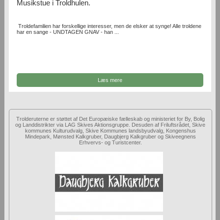
Musikstue i Troldhulen.
Troldefamilien har forskellige interesser, men de elsker at synge! Alle troldene
har en sange - UNDTAGEN GNAV - han ...
Læs mere
Trolderuterne er støttet af Det Europæiske fælleskab og ministeriet for By, Bolig
og Landdistrikter via LAG Skives Aktionsgruppe. Desuden af Friluftsrådet, Skive
kommunes Kulturudvalg, Skive Kommunes landsbyudvalg, Kongenshus
Mindepark, Mønsted Kalkgruber, Daugbjerg Kalkgruber og Skiveegnens
Erhvervs- og Turistcenter.