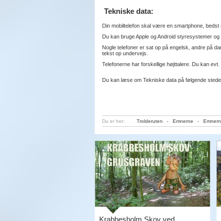
Tekniske data:
Din mobiltelefon skal være en smartphone, bedst 
Du kan bruge Apple og Android styresystemer og 
Nogle telefoner er sat op på engelsk, andre på d
tekst op undervejs.
Telefonerne har forskellige højttalere. Du kan evt. b
Du kan læse om Tekniske data på følgende stede
Du er her:
Trolderuten
-
Emnerne
-
Emnern
Krabbesholm Skov ved