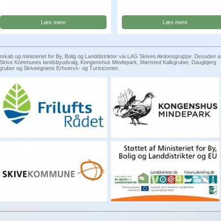
Læs mere
Læs mere
eskab og ministeriet for By, Bolig og Landdistrikter via LAG Skives Aktionsgruppe. Desuden a
g, Skive Kommunes landsbyudvalg, Kongenshus Mindepark, Mønsted Kalkgruber, Daugbjerg
gruber og Skiveegnens Erhvervs- og Turistcenter.