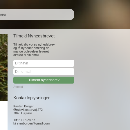
orer
Tilmeld Nyhedsbrevet
Tilmeld dig vores nyhedsbrev
og få nyheder omkring de
mange oplevelser leveret
direkte til din email.
Afmeld
Kontaktoplysninger
Kirsten Borger
Ørslevklostervej 272
7840 Højslev
Tlf: 51 18 24 87
kirstenborger@gmail.com