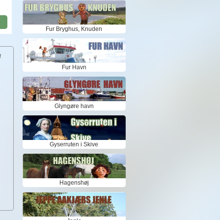
Fur Bryghus, Knuden
f
Fur Havn
Glyngøre havn
Gyserruten i Skive
Hagenshøj