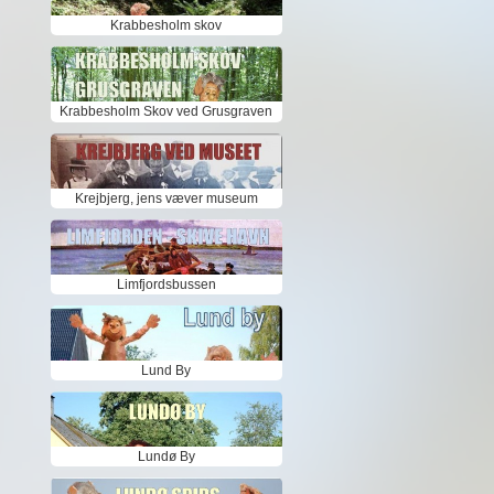
Krabbesholm skov
Krabbesholm Skov ved Grusgraven
Krejbjerg, jens væver museum
Limfjordsbussen
Lund By
Lundø By