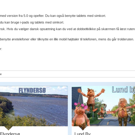
med version fra 5.0 og opefter. Du kan også benytte tablets med simkort.
du kan bruge i-pads og tablets med simkort.
ansk. Hvis du vælger dansk opsætning kan du ved at dobbeltklikke på skærmen få læst ruten
enytte øretelefoner eller tilknytte en lille mobil højttaler til telefonen, mens du går trolderuten.
r:
e
Flyndersø
Lund By