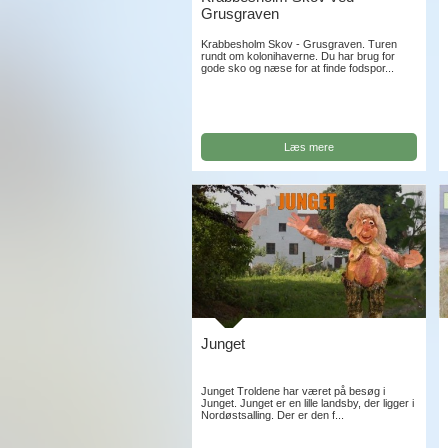
Grusgraven
Krabbesholm Skov - Grusgraven. Turen
rundt om kolonihaverne. Du har brug for
gode sko og næse for at finde fodspor...
Læs mere
Junget
Junget Troldene har været på besøg i
Junget. Junget er en lille landsby, der ligger i
Nordøstsalling. Der er den f...