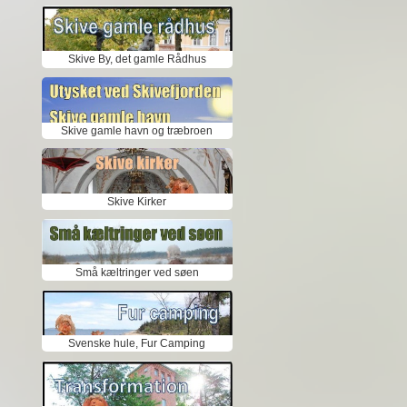
Skive By, det gamle Rådhus
Skive gamle havn og træbroen
Skive Kirker
Små kæltringer ved søen
Svenske hule, Fur Camping