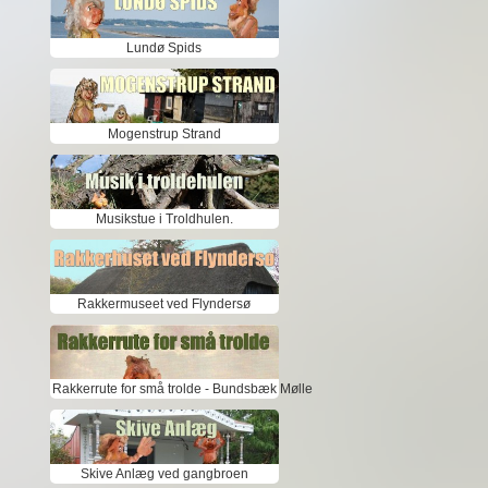
Lundø Spids
Mogenstrup Strand
Musikstue i Troldhulen.
Rakkermuseet ved Flyndersø
Rakkerrute for små trolde - Bundsbæk Mølle
Skive Anlæg ved gangbroen