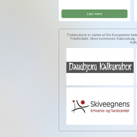
Læs mere
Trolderuterne er støttet af Det Europæiske fæll
Friluftsrådet, Skive kommunes Kulturudval
Kalk