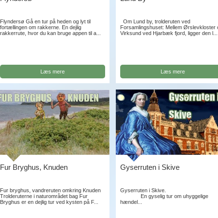
Flyndersø Gå en tur på heden og lyt til
Om Lund by, trolderuten ved
fortællingen om rakkerne. En dejlig
Forsamlingshuset: Mellem Ørslevkloster
rakkerrute, hvor du kan bruge appen til a...
Virksund ved Hjarbæk fjord, ligger den l...
Læs mere
Læs mere
Fur Bryghus, Knuden
Gyserruten i Skive
Fur bryghus, vandreruten omkring Knuden
Gyserruten i Skiv
Trolderuterne i naturområdet bag Fur
En gyselig tur om uhyggelige
Bryghus er en dejlig tur ved kysten på F...
hændel...