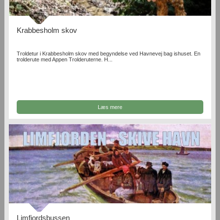
Krabbesholm skov
Troldetur i Krabbesholm skov med begyndelse ved Havnevej bag ishuset. En
trolderute med Appen Trolderuterne. H...
Læs mere
Limfjordsbussen