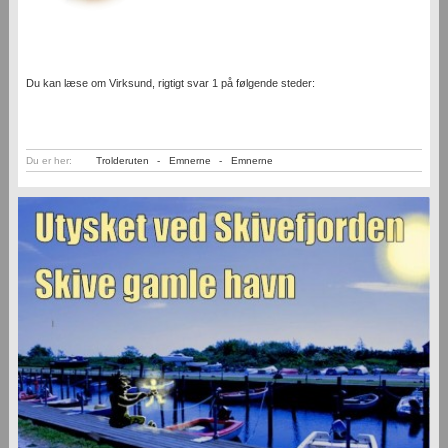
Du kan læse om Virksund, rigtigt svar 1 på følgende steder:
Du er her:
Trolderuten
-
Emnerne
-
Emnerne