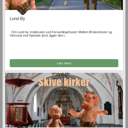
Lund By
Om Lund by, trolderuten ved Forsamlingshuset: Mellem Ørslevkloster og
Virksund ved Hjarbæk fjord, ligger den l...
Læs mere